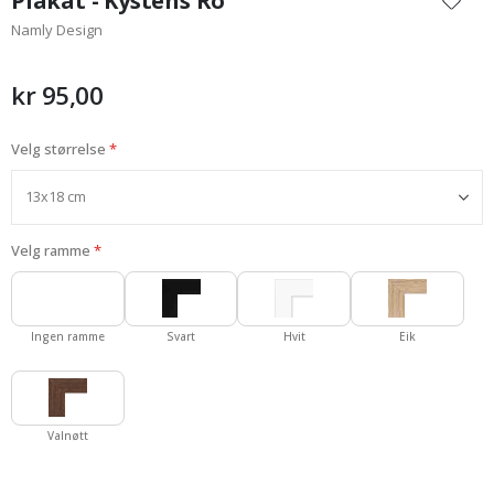
Plakat - Kystens Ro
begynnelsen
Namly Design
av
bildegalleri
kr 95,00
Velg størrelse
Velg ramme
Ingen ramme
Svart
Hvit
Eik
Valnøtt