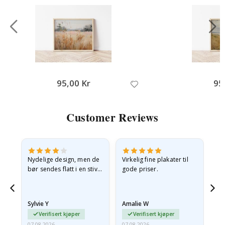
95,00 Kr
95
Customer Reviews
Nydelige design, men de
Virkelig fine plakater til
Alt
bør sendes flatt i en stiv
gode priser.
konvolutt. Fordi de
ankom sammenrullet og
 en
litt krøllete, skulle de…
Sylvie Y
Amalie W
Ka
Verifisert kjøper
Verifisert kjøper
07.08.2026
07.08.2026
07.