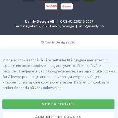
Namly Design AB
|
ORGNR: 559216-9097
Terminalgatan 9, 23261 Arlöv, Sverige
|
info@namly.no
© Namly Design 2026
Vi bruker cookies for å få våre nettsider til å fungere mer effektivt,
tilpasse din brukeropplevelse og analysere trafikken på våre
nettsider. Tredjeparter, som Google-tjenester, kan også bruke cookies
for å levere personlige annonser. Vennligst velg en av følgende
knapper for å angi dine cookie-preferanser. Detaljer om cookies vi
bruker finner du på vår
Cookies
-side.
GODTA COOKIES
ADMINISTRER COOKIES