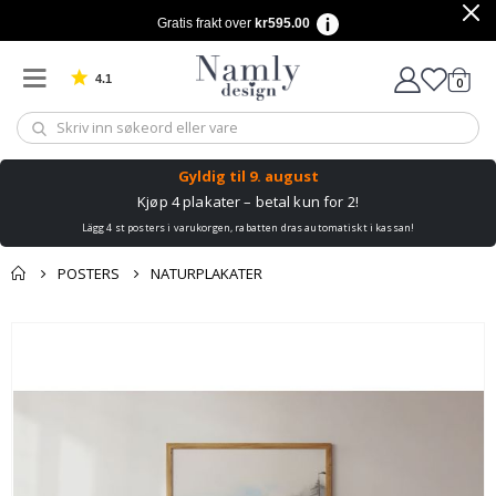
Gratis frakt over
kr595.00
4.1
varer
0
Basert på 1029 stemmer
Handle
Gyldig til
9. august
Kjøp 4 plakater – betal kun for 2!
Lägg 4 st posters i varukorgen, rabatten dras automatiskt i kassan!
POSTERS
NATURPLAKATER
Andre kjøpte
Gå
produkter
til
slutten
av
bildegalleri