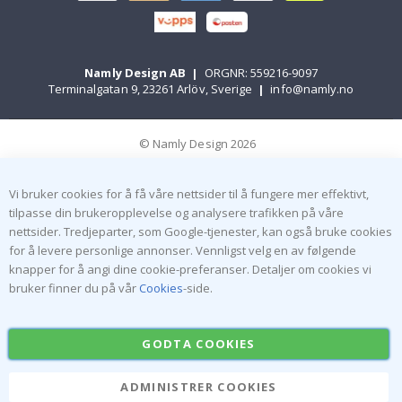
Namly Design AB
|
ORGNR: 559216-9097
Terminalgatan 9, 23261 Arlöv, Sverige
|
info@namly.no
© Namly Design 2026
Vi bruker cookies for å få våre nettsider til å fungere mer effektivt,
tilpasse din brukeropplevelse og analysere trafikken på våre
nettsider. Tredjeparter, som Google-tjenester, kan også bruke cookies
for å levere personlige annonser. Vennligst velg en av følgende
knapper for å angi dine cookie-preferanser. Detaljer om cookies vi
bruker finner du på vår
Cookies
-side.
GODTA COOKIES
ADMINISTRER COOKIES