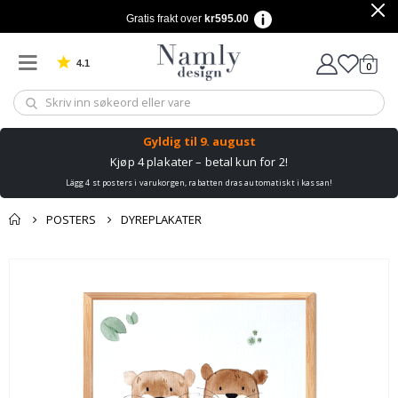
Gratis frakt over
kr595.00
4.1
varer
0
Basert på 1032 stemmer
Handle
Gyldig til
9. august
Kjøp 4 plakater – betal kun for 2!
Lägg 4 st posters i varukorgen, rabatten dras automatiskt i kassan!
POSTERS
DYREPLAKATER
Andre kjøpte
Gå
produkter
til
slutten
av
bildegalleri