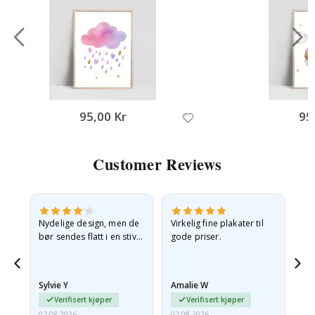
95,00 Kr
95
Customer Reviews
Nydelige design, men de
Virkelig fine plakater til
Alt
bør sendes flatt i en stiv
gode priser.
konvolutt. Fordi de
ankom sammenrullet og
 en
litt krøllete, skulle de…
Sylvie Y
Amalie W
Ka
Verifisert kjøper
Verifisert kjøper
07.08.2026
07.08.2026
07.