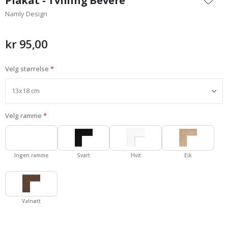
Plakat - Tvilling Bevere
begynnelsen
Namly Design
av
bildegalleri
kr 95,00
Velg størrelse
Velg ramme
Ingen ramme
Svart
Hvit
Eik
Valnøtt