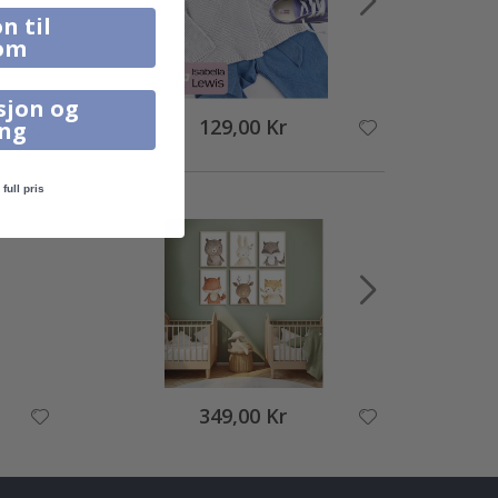
n til
om
sjon og
129,00 Kr
ing
full pris
349,00 Kr