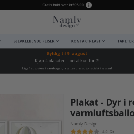
Gratis frakt over
kr595.00
SELVKLEBENDE FLISER
KONTAKTPLAST
TAPETER
Gyldig til
9. august
Kjøp 4 plakater – betal kun for 2!
Lägg 4 st posters i varukorgen, rabatten dras automatiskt i kassan!
Plakat - Dyr i
varmluftsballo
Namly Design
Gjennomsnittsk
4.0
(
stemmer:
2
)