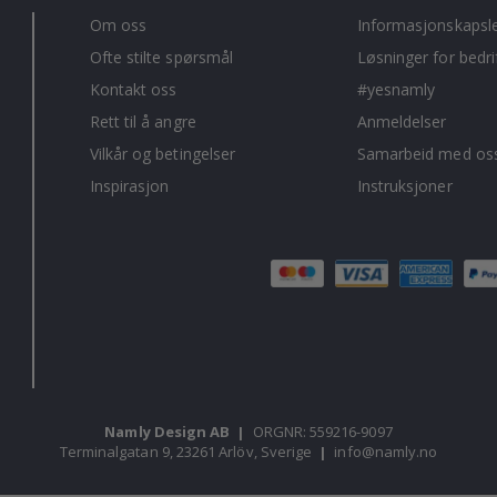
Om oss
Informasjonskapsl
Ofte stilte spørsmål
Løsninger for bedri
Kontakt oss
#yesnamly
Rett til å angre
Anmeldelser
Vilkår og betingelser
Samarbeid med oss
Inspirasjon
Instruksjoner
Namly Design AB
|
ORGNR: 559216-9097
Terminalgatan 9, 23261 Arlöv, Sverige
|
info@namly.no