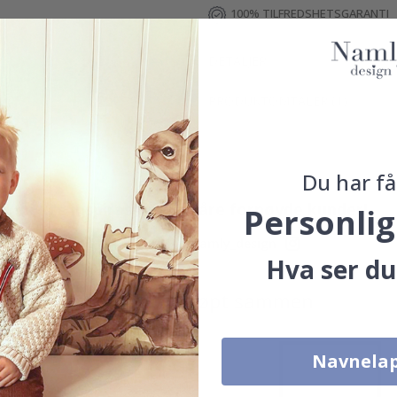
100% TILFREDSHETSGARANTI
DETALJER
PRODUKTOMTALER
(
1
)
Du har få
Ekte inspirasjon fra våre fornøyde kunder!
Personlig
Merk ditt med #namly_design
Hva ser du
Produkter kjøpt sammen
Navnela