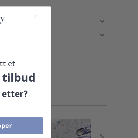
tt et
 tilbud
 etter?
pper