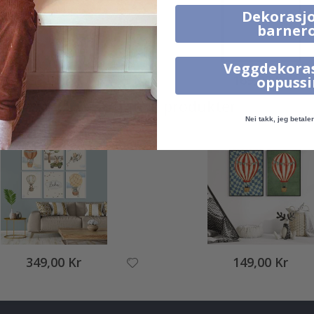
Dekorasjo
barner
Veggdekora
95,00 Kr
169,00 Kr
oppuss
Alternative produkter
Nei takk, jeg betaler 
349,00 Kr
149,00 Kr