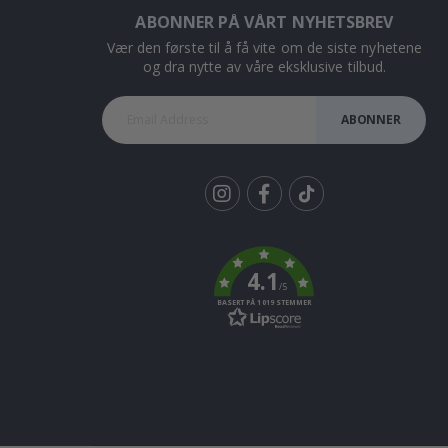
ABONNER PÅ VÅRT NYHETSBREV
Vær den første til å få vite om de siste nyhetene
og dra nytte av våre eksklusive tilbud.
ABONNER
Tik
To
k
4.1
/5
BASERT PÅ 1019 STEMMER