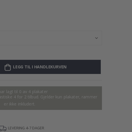
Personalisert P
LEGG TIL I HANDLEKURVEN
ar lagt til 0 av 4 plakater
tastiske 4 for 2 tilbud. Gjelder kun plakater, rammer
er ikke inkludert.
LEVERING 4-7 DAGER