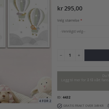
kr 295,00
ndefinert tekst
Velg størrelse
249,00 Kr
Du h
Legg til mer for å få vårt fan
ID
4432
GRATIS FRAKT OVER 349 KR