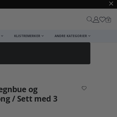
varer
0
Handle
KLISTREMERKER
ANDRE KATEGORIER
 regnbue og
ng / Sett med 3
arakter: