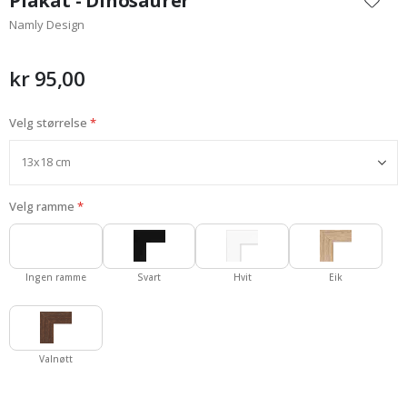
Plakat - Dinosaurer
begynnelsen
Namly Design
av
bildegalleri
kr 95,00
Velg størrelse
Velg ramme
Ingen ramme
Svart
Hvit
Eik
Valnøtt