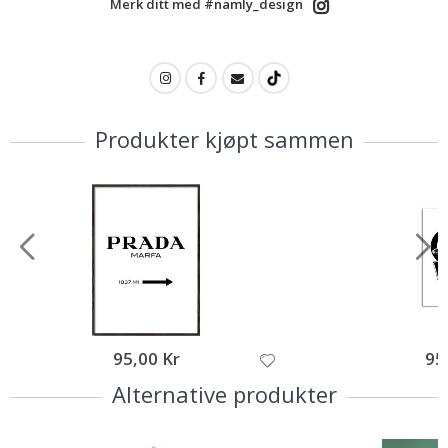
Merk ditt med #namly_design
Produkter kjøpt sammen
95,00 Kr
95
Alternative produkter