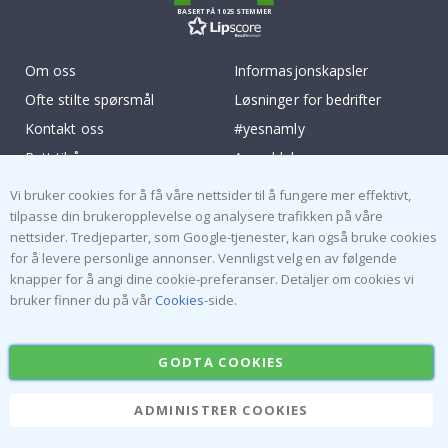
BASERT PÅ 1025 STEMMER
Om oss
Informasjonskapsler
Ofte stilte spørsmål
Løsninger for bedrifter
Kontakt oss
#yesnamly
Rett til å angre
Anmeldelser
Vilkår og betingelser
Samarbeid med oss!
Vi bruker cookies for å få våre nettsider til å fungere mer effektivt,
Inspirasjon
Instruksjoner
tilpasse din brukeropplevelse og analysere trafikken på våre
nettsider. Tredjeparter, som Google-tjenester, kan også bruke cookies
for å levere personlige annonser. Vennligst velg en av følgende
Populære Kategorier
knapper for å angi dine cookie-preferanser. Detaljer om cookies vi
Navnelapper
Wallstickers
bruker finner du på vår
Cookies
-side.
Selvklebende fliser
Plakater
Klistremerker
Kontaktplast
GODTA COOKIES
ADMINISTRER COOKIES