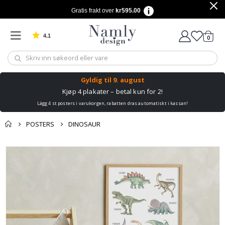
Gratis frakt over
kr595.00
4.1
varer
0
Basert på 1025 stemmer
Handle
Gyldig til
9. august
Kjøp 4 plakater – betal kun for 2!
Lägg 4 st posters i varukorgen, rabatten dras automatiskt i kassan!
POSTERS
DINOSAUR
Andre kjøpte
Gå
produkter
til
slutten
av
bildegalleri