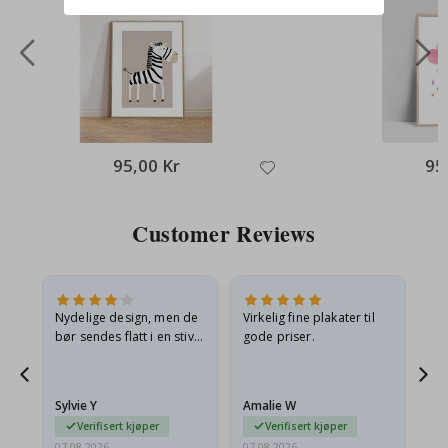
95,00 Kr
95
Customer Reviews
Nydelige design, men de
Virkelig fine plakater til
Alt
bør sendes flatt i en stiv
gode priser.
konvolutt. Fordi de
ankom sammenrullet og
 en
litt krøllete, skulle de…
Sylvie Y
Amalie W
Ka
Verifisert kjøper
Verifisert kjøper
07.08.2026
07.08.2026
07.