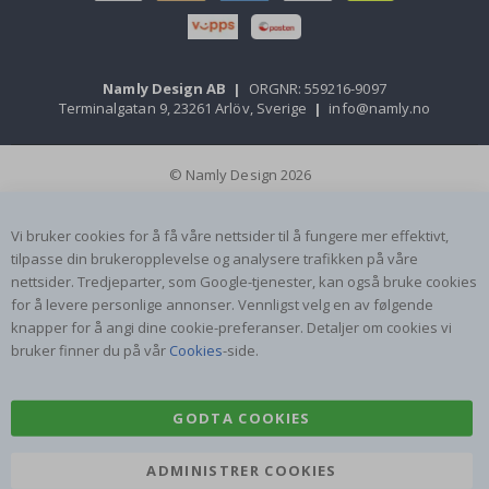
Namly Design AB
|
ORGNR: 559216-9097
Terminalgatan 9, 23261 Arlöv, Sverige
|
info@namly.no
© Namly Design 2026
Vi bruker cookies for å få våre nettsider til å fungere mer effektivt,
tilpasse din brukeropplevelse og analysere trafikken på våre
nettsider. Tredjeparter, som Google-tjenester, kan også bruke cookies
for å levere personlige annonser. Vennligst velg en av følgende
knapper for å angi dine cookie-preferanser. Detaljer om cookies vi
bruker finner du på vår
Cookies
-side.
GODTA COOKIES
ADMINISTRER COOKIES