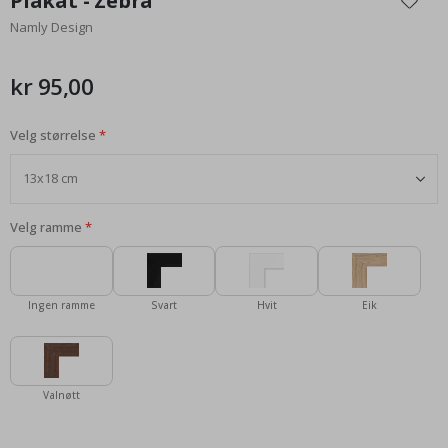
Plakat - Zebra
begynnelsen
Namly Design
av
bildegalleri
kr 95,00
Velg størrelse
Velg ramme
Ingen ramme
Svart
Hvit
Eik
Valnøtt