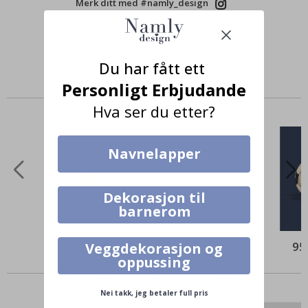
Merk ditt med #namly_design
Du har fått ett
Personligt Erbjudande
Produkter kjøpt sammen
Hva ser du etter?
Navnelapper
Dekorasjon til
barnerom
95,00 Kr
95
Veggdekorasjon og
oppussing
Alternative produkter
Nei takk, jeg betaler full pris