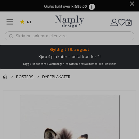
Gratis frakt over
kr595.00
4.1
varer
0
Basert på 1030 stemmer
Handle
Gyldig til
9. august
Kjøp 4 plakater – betal kun for 2!
Lägg 4 st posters i varukorgen, rabatten dras automatiskt i kassan!
POSTERS
DYREPLAKATER
Andre kjøpte
Gå
produkter
til
slutten
av
bildegalleri