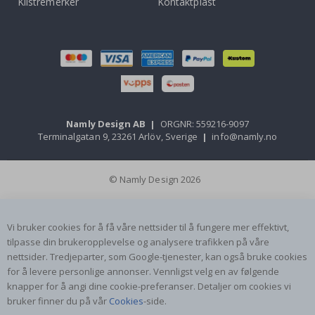
Klistremerker
Kontaktplast
Namly Design AB
|
ORGNR: 559216-9097
Terminalgatan 9, 23261 Arlöv, Sverige
|
info@namly.no
© Namly Design 2026
Vi bruker cookies for å få våre nettsider til å fungere mer effektivt,
tilpasse din brukeropplevelse og analysere trafikken på våre
nettsider. Tredjeparter, som Google-tjenester, kan også bruke cookies
for å levere personlige annonser. Vennligst velg en av følgende
knapper for å angi dine cookie-preferanser. Detaljer om cookies vi
bruker finner du på vår
Cookies
-side.