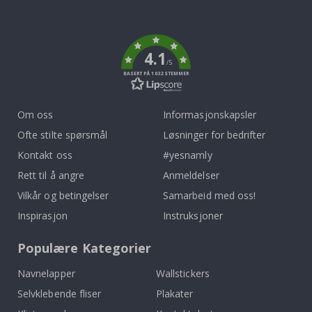
To
k
4.1
/5
BASERT PÅ 1032 STEMMER
Om oss
Informasjonskapsler
Ofte stilte spørsmål
Løsninger for bedrifter
Kontakt oss
#yesnamly
Rett til å angre
Anmeldelser
Vilkår og betingelser
Samarbeid med oss!
Inspirasjon
Instruksjoner
Populære Kategorier
Navnelapper
Wallstickers
Selvklebende fliser
Plakater