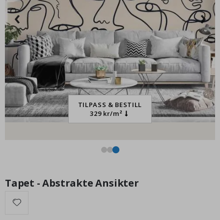
‹
›
Plakat - 2026 Kalender
Pl
95,00 Kr
TILPASS & BESTILL
329 kr/m²
Tapet - Abstrakte Ansikter