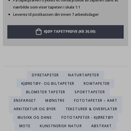
På tapetprøven trykkes et miniatyrbilde av tapeten samt et
nærbilde som viser tapeten i skala 1:1
Leveres til postkassen din innen 7 arbeidsdager
KJØP TAPETPRØVE (KR 30,00)
DYRETAPETER
NATURTAPETER
KJØRETØY- OG BILTAPETER
ROMTAPETER
BLOMSTER TAPETER
SPORTTAPETER
ENSFARGET
MØNSTRE
FOTOTAPETER – KART
ARKITEKTUR OG BYER
TEKSTURER & OVERFLATER
MUSIKK OG DANS
FOTOTAPETER - KJØRETØY
MOTE
KUNSTNERISK NATUR
ABSTRAKT