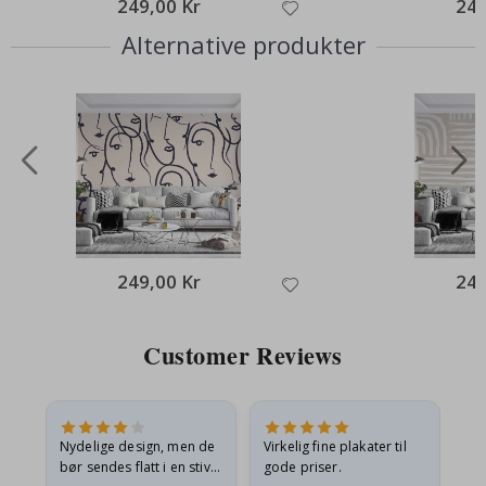
249,00 Kr
249
Alternative produkter
249,00 Kr
249
Customer Reviews
Nydelige design, men de
Virkelig fine plakater til
Alt
bør sendes flatt i en stiv
gode priser.