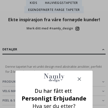
KIDS
HALVVEGGSTAPETER
EGENDEFINERTE FARGE TAPETER
Ekte inspirasjon fra våre fornøyde kunder!
Merk ditt med #namly_design
DETALJER
Denne tapetet har et unikt design med abstrakte ansikter, perfekt
for å legge til et moderne preg...
Les mer
PRODUKTOMTALER
(
0
)
Du har fått ett
VELG MATERIALE
Personligt Erbjudande
PEEL & STICK - SELVKLEBENDE TAPET
Hva ser du etter?