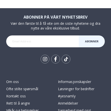
ABONNER PÅ VÅRT NYHETSBREV
Vær den første til å få vite om de siste nyhetene og dra
nytte av våre eksklusive tilbud.
ABONNER
Tik
To
k
Om oss
Informasjonskapsler
Ofte stilte spørsmål
Løsninger for bedrifter
Kontakt oss
#yesnamly
Rett til å angre
Anmeldelser
Vilkår og betingelser
Samarbeid med oss!