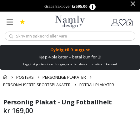
Gratis frakt over
kr595.00
varer
0
Handle
Gyldig til
9. august
Kjøp 4 plakater – betal kun for 2!
Lägg 4 st posters i varukorgen, rabatten dras automatiskt i kassan!
POSTERS
PERSONLIGE PLAKATER
PERSONALISERTE SPORTSPLAKATER
FOTBALLPLAKATER
Andre kjøpte
Personlig Plakat - Ung Fotballhelt
Gå
Gå
produkter
til
til
kr 169,00
slutten
begynnelsen
av
av
bildegalleri
bildegalleri