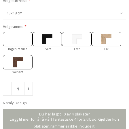
Velg størrelse
Velg ramme
Ingen ramme
Svart
Hvit
Eik
Valnøtt
Namly Design
Du har lagt til 0 av 4 plakater
Legg til mer for å få vårt fantastiske 4 for 2 tilbud. Gjelder kun
plakater, rammer er ikke inkludert.