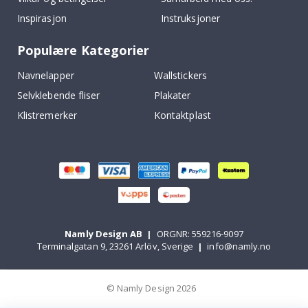
Inspirasjon
Instruksjoner
Populære Kategorier
Navnelapper
Wallstickers
Selvklebende fliser
Plakater
Klistremerker
Kontaktplast
Namly Design AB
|
ORGNR: 559216-9097
Terminalgatan 9, 23261 Arlöv, Sverige
|
info@namly.no
© Namly Design 2026