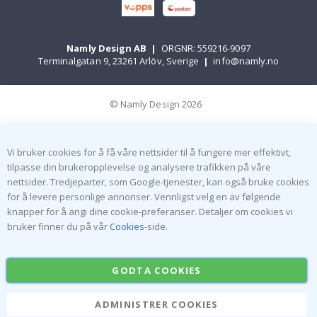
Namly Design AB
|
ORGNR: 559216-9097
Terminalgatan 9, 23261 Arlöv, Sverige
|
info@namly.no
© Namly Design 2026
Vi bruker cookies for å få våre nettsider til å fungere mer effektivt,
tilpasse din brukeropplevelse og analysere trafikken på våre
nettsider. Tredjeparter, som Google-tjenester, kan også bruke cookies
for å levere personlige annonser. Vennligst velg en av følgende
knapper for å angi dine cookie-preferanser. Detaljer om cookies vi
bruker finner du på vår
Cookies
-side.
GODTA COOKIES
ADMINISTRER COOKIES