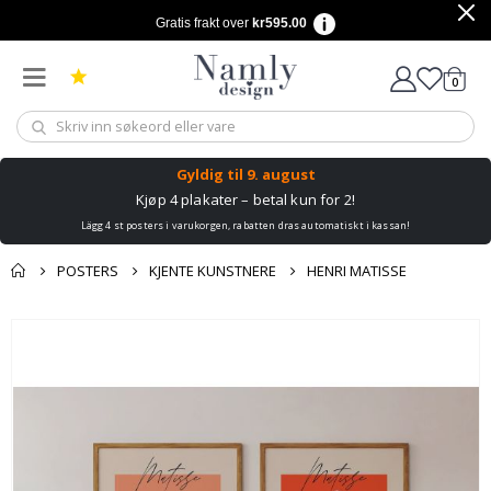
Gratis frakt over
kr595.00
varer
0
Handle
Gyldig til
9. august
Kjøp 4 plakater – betal kun for 2!
Lägg 4 st posters i varukorgen, rabatten dras automatiskt i kassan!
POSTERS
KJENTE KUNSTNERE
HENRI MATISSE
Andre kjøpte
Gå
produkter
til
slutten
av
bildegalleri