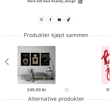
Merk ditt med #namly_design
Produkter kjøpt sammen
249,00 Kr
95
Alternative produkter