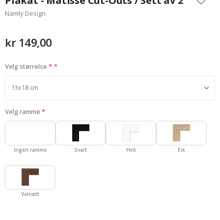
Plakat - Matisse Cut-Outs / Sett av 2
begynnelsen
Namly Design
av
bildegalleri
kr 149,00
Velg størrelse
Velg ramme
Ingen ramme
Svart
Hvit
Eik
Valnøtt