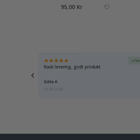
95,00 Kr
ifisert kjøper
Ve
tanke på
Rask levering, godt produkt
 i forveien
Gitte A
06.08.2026