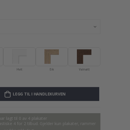
Plakat - 2026 K
Hvit
Eik
Valnøtt
LEGG TIL I HANDLEKURVEN
ar lagt til 0 av 4 plakater
tastiske 4 for 2 tilbud. Gjelder kun plakater, rammer