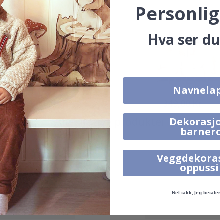
Personlig
Hva ser du
Navnela
249,00 Kr
349,00 Kr
Alternative produkter
Dekorasjo
barner
Veggdekora
oppuss
Nei takk, jeg betaler 