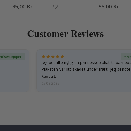
95,00 Kr
95,00 Kr
Customer Reviews
rifisert kjøper
Ve
Jeg bestilte nylig en prinsesseplakat til barneb
Plakaten var litt skadet under frakt. Jeg sendt
Renea L
05.08.2026