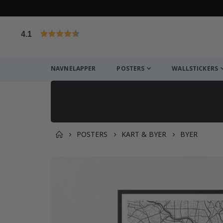
4.1
Basert på 1025 stemmer
NAVNELAPPER
POSTERS
WALLSTICKERS
POSTERS
KART & BYER
BYER
Andre kjøpte produkter
Gå
til
slutten
av
bildegalleri