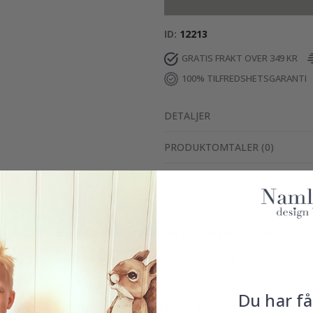
ID
12213
GRATIS FRAKT OVER 349 KR
100% TILFREDSHETSGARANTI
DETALJER
PRODUKTOMTALER
(
0
)
Ekte inspirasjon fra våre fornøyde kunder!
Merk ditt med #namly_design
Du har få
Produkter kjøpt sammen