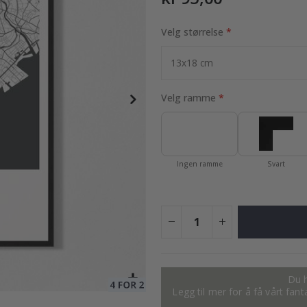
Velg størrelse
95,00 Kr
Velg ramme
Ingen ramme
Svart
Du h
Legg til mer for å få vårt fan