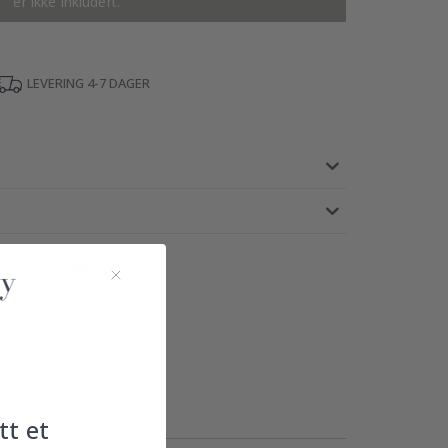
er ikke inkludert.
LEVERING 4-7 DAGER
tt et