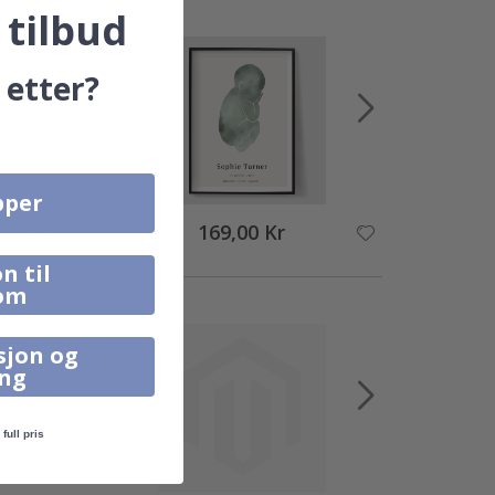
 tilbud
 etter?
pper
169,00 Kr
n til
om
sjon og
ing
full pris