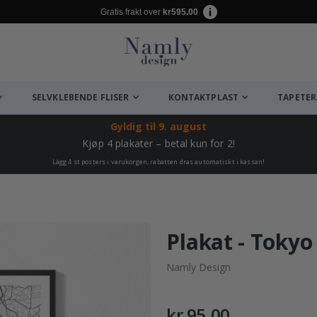
Gratis frakt over
kr595.00
SELVKLEBENDE FLISER
KONTAKTPLAST
TAPETER
Gyldig til
9. august
Kjøp 4 plakater – betal kun for 2!
Lägg 4 st posters i varukorgen, rabatten dras automatiskt i kassan!
Plakat - Tokyo
Namly Design
kr 95,00