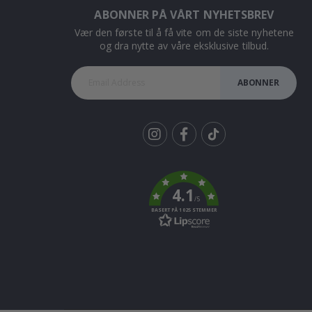
ABONNER PÅ VÅRT NYHETSBREV
Vær den første til å få vite om de siste nyhetene
og dra nytte av våre eksklusive tilbud.
ABONNER
Tik
To
k
4.1
/5
BASERT PÅ 1025 STEMMER