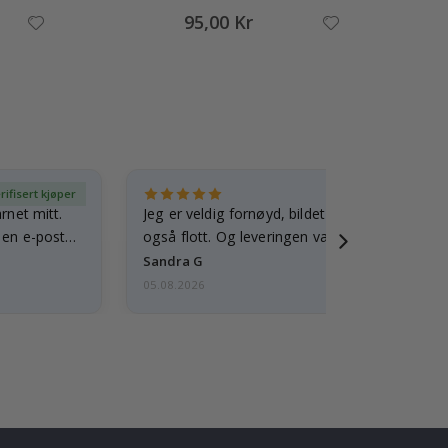
95,00 Kr
rifisert kjøper
Ve
arnet mitt.
Jeg er veldig fornøyd, bildet er godt laget o
e en e-post…
også flott. Og leveringen var rask.
Sandra G
05.08.2026