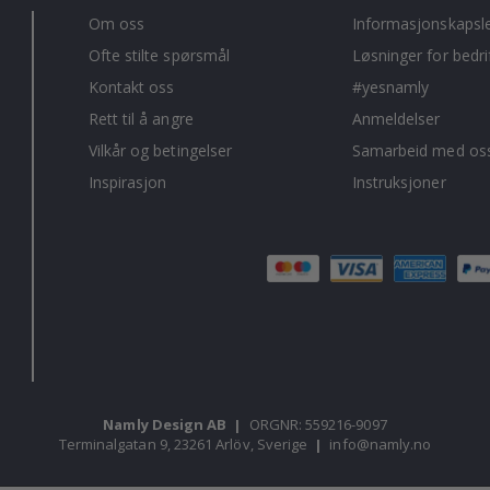
Om oss
Informasjonskapsl
Ofte stilte spørsmål
Løsninger for bedri
Kontakt oss
#yesnamly
Rett til å angre
Anmeldelser
Vilkår og betingelser
Samarbeid med oss
Inspirasjon
Instruksjoner
Namly Design AB
|
ORGNR: 559216-9097
Terminalgatan 9, 23261 Arlöv, Sverige
|
info@namly.no