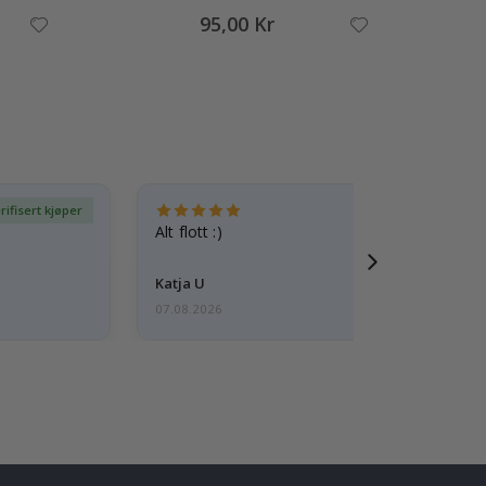
95,00 Kr
rifisert kjøper
Ve
Alt flott :)
Katja U
07.08.2026