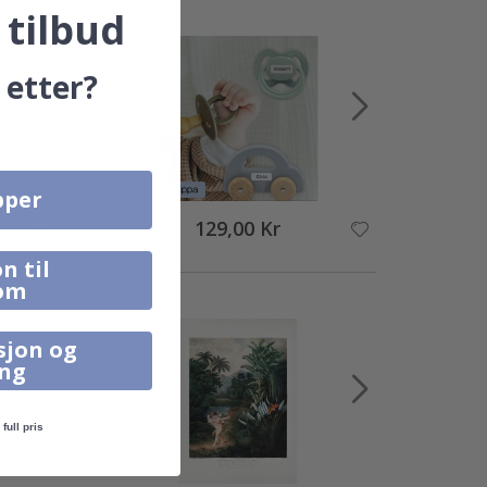
 tilbud
 etter?
pper
129,00 Kr
n til
om
sjon og
ing
full pris