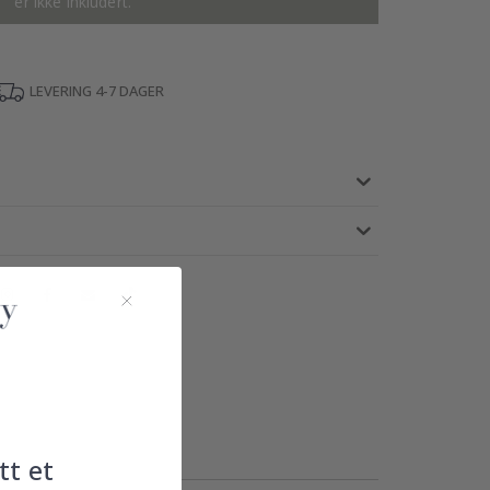
er ikke inkludert.
LEVERING 4-7 DAGER
tt et