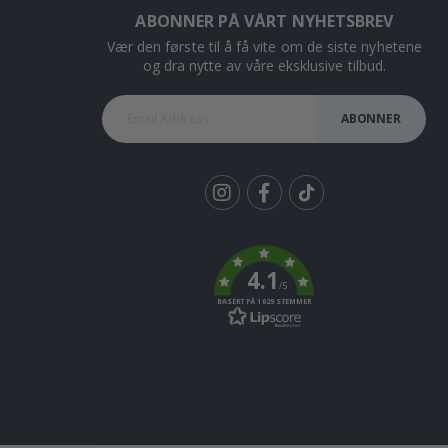
ABONNER PÅ VÅRT NYHETSBREV
Vær den første til å få vite om de siste nyhetene
og dra nytte av våre eksklusive tilbud.
ABONNER
Tik
To
k
4.1
/5
BASERT PÅ 1029 STEMMER