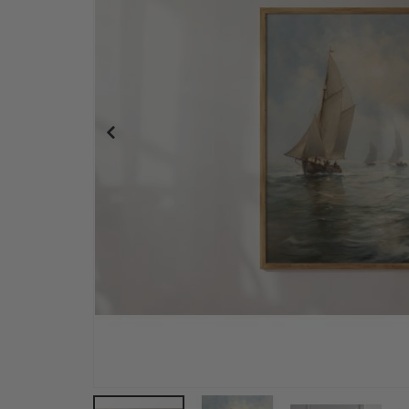
Plakat - Kystblomster