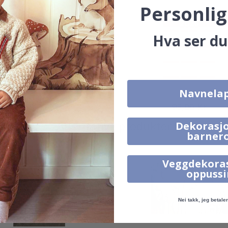
Personlig
Hva ser du
Navnela
149,00 Kr
95,00 Kr
Alternative produkter
Dekorasjo
barner
Veggdekora
oppuss
Nei takk, jeg betaler 