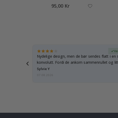
95,00 Kr
ifisert kjøper
Ve
rnet mitt.
Nydelige design, men de bør sendes flatt i en s
e en e-post…
konvolutt. Fordi de ankom sammenrullet og litt
skulle de…
Sylvie Y
07.08.2026