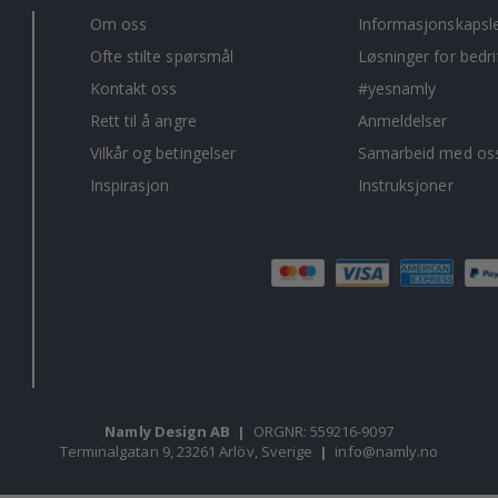
Om oss
Informasjonskapsl
Ofte stilte spørsmål
Løsninger for bedri
Kontakt oss
#yesnamly
Rett til å angre
Anmeldelser
Vilkår og betingelser
Samarbeid med oss
Inspirasjon
Instruksjoner
Namly Design AB
|
ORGNR: 559216-9097
Terminalgatan 9, 23261 Arlöv, Sverige
|
info@namly.no