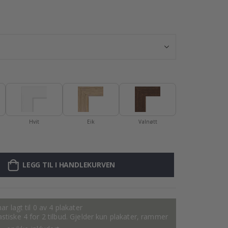
Plakat - Epletr
Hvit
Eik
Valnøtt
LEGG TIL I HANDLEKURVEN
ar lagt til 0 av 4 plakater
tastiske 4 for 2 tilbud. Gjelder kun plakater, rammer