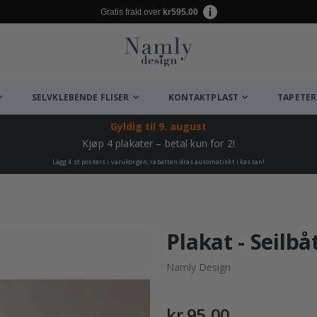
Gratis frakt over
kr595.00
SELVKLEBENDE FLISER
KONTAKTPLAST
TAPETER
Gyldig til
9. august
Kjøp 4 plakater – betal kun for 2!
Lägg 4 st posters i varukorgen, rabatten dras automatiskt i kassan!
Plakat - Seilbå
Namly Design
kr 95,00