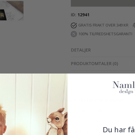
ID
12941
GRATIS FRAKT OVER 349 KR
100% TILFREDSHETSGARANTI
DETALJER
PRODUKTOMTALER
(
0
)
Ekte inspirasjon fra våre fornøyde kunder!
Merk ditt med #namly_design
Du har få
Produkter kjøpt sammen