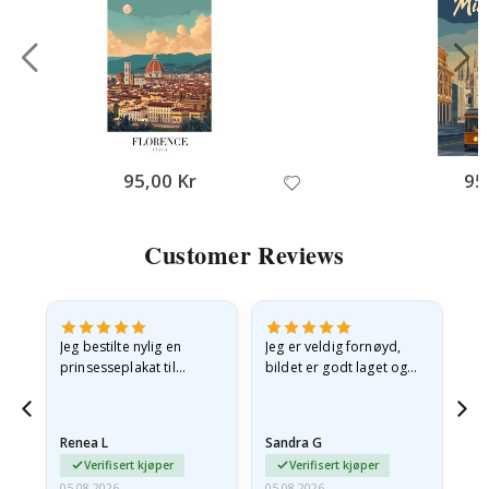
95,00 Kr
95
Customer Reviews
Jeg bestilte nylig en
Jeg er veldig fornøyd,
Ut
n
prinsesseplakat til
bildet er godt laget og
e
barnebarnet mitt.
rammen er også flott. Og
t,
Plakaten var litt skadet
leveringen var rask.
under frakt. Jeg sendte en
Renea L
Sandra G
Al
e-post…
Verifisert kjøper
Verifisert kjøper
05.08.2026
05.08.2026
05.