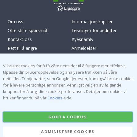
BASERT PÅ 1020 STEMMER
Om oss
Informasjonskapsler
Ofte stilte spørsmål
Løsninger for bedrifter
Kontakt oss
#yesnamly
Rett til å angre
Anmeldelser
Vilkår og betingelser
Samarbeid med oss!
Inspirasjon
Instruksjoner
Vi bruker cookies for å få våre nettsider til å fungere mer effektivt,
tilpasse din brukeropplevelse og analysere trafikken på våre
nettsider. Tredjeparter, som Google-tjenester, kan også bruke cookies
Populære Kategorier
for å levere personlige annonser. Vennligst velg en av følgende
Navnelapper
Wallstickers
knapper for å angi dine cookie-preferanser. Detaljer om cookies vi
bruker finner du på vår
Cookies
-side.
Selvklebende fliser
Plakater
Klistremerker
Kontaktplast
GODTA COOKIES
ADMINISTRER COOKIES