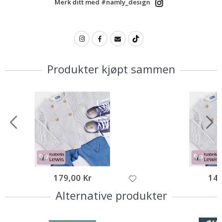
Merk ditt med #namly_design
Produkter kjøpt sammen
179,00 Kr
149
Alternative produkter