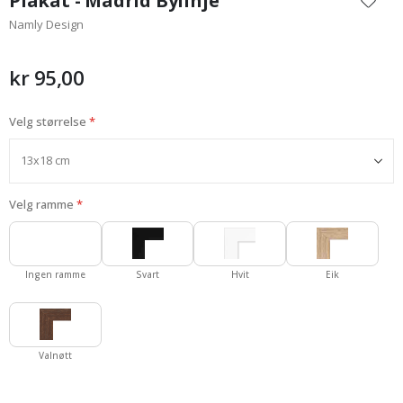
Plakat - Madrid Bylinje
begynnelsen
Namly Design
av
bildegalleri
kr 95,00
Velg størrelse
Velg ramme
Ingen ramme
Svart
Hvit
Eik
Valnøtt