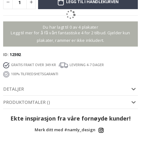
LEGG TIL I HANDLEKURVEN
Du har lagt til 0 av 4 plakater
Legg til mer for å få vårt fantastiske 4 for 2 tilbud. Gjelder kun
plakater, rammer er ikke inkludert.
ID
12592
GRATIS FRAKT OVER 349 KR
LEVERING 4-7 DAGER
100% TILFREDSHETSGARANTI
DETALJER
PRODUKTOMTALER
(
)
Ekte inspirasjon fra våre fornøyde kunder!
Merk ditt med #namly_design