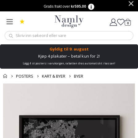
Gratis frakt over
kr595.00
varer
0
Handle
Gyldig til
9. august
Kjøp 4 plakater – betal kun for 2!
Lägg 4 st posters i varukorgen, rabatten dras automatiskt i kassan!
POSTERS
KART & BYER
BYER
Andre kjøpte
Gå
produkter
til
slutten
av
bildegalleri