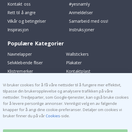
95,00 Kr
ABONNER PÅ VÅRT NYHETSBREV
Vær den første til å få vite om de siste nyhetene og dra
nytte av våre eksklusive tilbud.
ABONNER
Tik
To