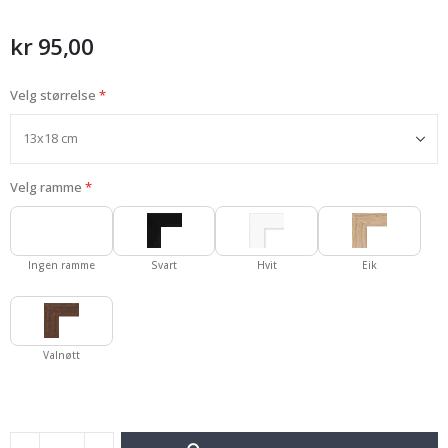
Namly Design
av
bildegalleri
kr 95,00
Velg størrelse
Velg ramme
Ingen ramme
Svart
Hvit
Eik
Valnøtt