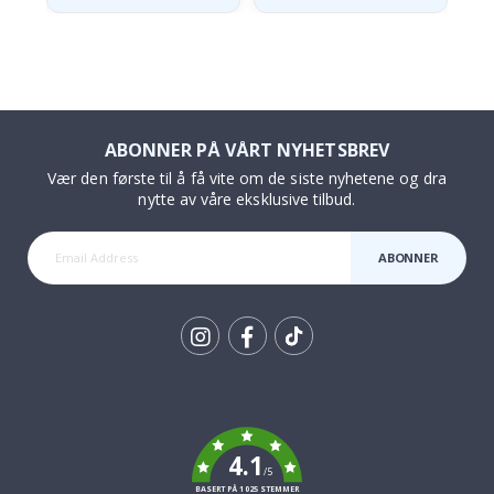
ABONNER PÅ VÅRT NYHETSBREV
Vær den første til å få vite om de siste nyhetene og dra
nytte av våre eksklusive tilbud.
ABONNER
Tik
To
k
4.1
/5
BASERT PÅ 1025 STEMMER