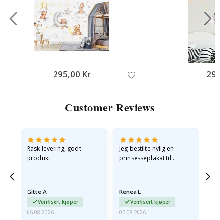
295,00 Kr
295
Customer Reviews
Rask levering, godt
Jeg bestilte nylig en
Jeg
ed
produkt
prinsesseplakat til
bil
g
barnebarnet mitt.
ra
en
Plakaten var litt skadet
lev
…
under frakt. Jeg sendte en
Gitte A
Renea L
Sa
e-post…
Verifisert kjøper
Verifisert kjøper
06.08.2026
05.08.2026
05.