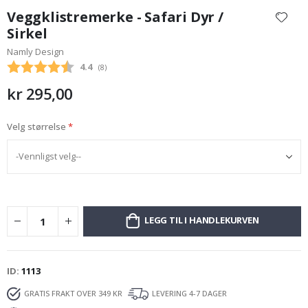
til
Veggklistremerke - Safari Dyr /
begynnelsen
Sirkel
av
Namly Design
bildegalleri
Gjennomsnittskarakter:
4.4
(
stemmer:
8
)
kr 295,00
Velg størrelse
LEGG TIL I HANDLEKURVEN
ID
1113
GRATIS FRAKT OVER 349 KR
LEVERING 4-7 DAGER