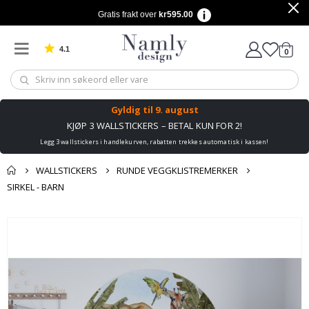
Gratis frakt over
kr595.00
4.1
varer
0
Basert på 1025 stemmer
Handle
Gyldig til
9. august
KJØP 3 WALLSTICKERS – BETAL KUN FOR 2!
Legg 3 wallstickers i handlekurven, rabatten trekkes automatisk i kassen!
WALLSTICKERS
RUNDE VEGGKLISTREMERKER
SIRKEL - BARN
Andre kjøpte
Gå
produkter
til
slutten
av
bildegalleri