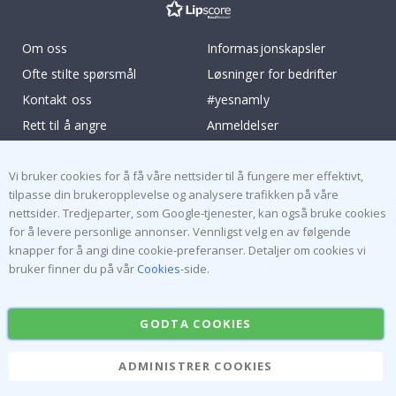
Om oss
Informasjonskapsler
Ofte stilte spørsmål
Løsninger for bedrifter
Kontakt oss
#yesnamly
Rett til å angre
Anmeldelser
Vilkår og betingelser
Samarbeid med oss!
Vi bruker cookies for å få våre nettsider til å fungere mer effektivt,
Inspirasjon
Instruksjoner
tilpasse din brukeropplevelse og analysere trafikken på våre
nettsider. Tredjeparter, som Google-tjenester, kan også bruke cookies
Populære Kategorier
for å levere personlige annonser. Vennligst velg en av følgende
Navnelapper
Wallstickers
knapper for å angi dine cookie-preferanser. Detaljer om cookies vi
bruker finner du på vår
Cookies
-side.
Selvklebende fliser
Plakater
Klistremerker
Kontaktplast
GODTA COOKIES
ADMINISTRER COOKIES