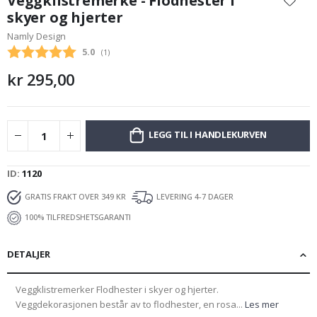
Veggklistremerke - Flodhester i
begynnelsen
skyer og hjerter
av
Namly Design
bildegalleri
Gjennomsnittskarakter:
5.0
(
stemmer:
1
)
kr 295,00
LEGG TIL I HANDLEKURVEN
ID
1120
GRATIS FRAKT OVER 349 KR
LEVERING 4-7 DAGER
100% TILFREDSHETSGARANTI
DETALJER
Veggklistremerker Flodhester i skyer og hjerter.
Veggdekorasjonen består av to flodhester, en rosa...
Les mer