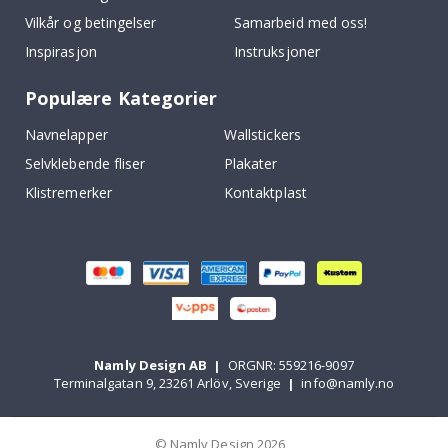
Vilkår og betingelser
Samarbeid med oss!
Inspirasjon
Instruksjoner
Populære Kategorier
Navnelapper
Wallstickers
Selvklebende fliser
Plakater
Klistremerker
Kontaktplast
Namly Design AB
|
ORGNR: 559216-9097
Terminalgatan 9, 23261 Arlöv, Sverige
|
info@namly.no
© Namly Design 2026