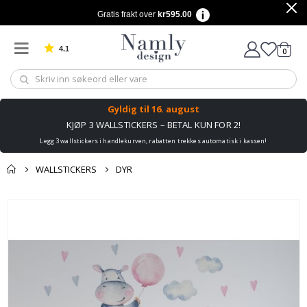
Gratis frakt over
kr595.00
4.1
varer
0
Basert på 1034 stemmer
Handle
Gyldig til
16. august
KJØP 3 WALLSTICKERS – BETAL KUN FOR 2!
Legg 3 wallstickers i handlekurven, rabatten trekkes automatisk i kassen!
WALLSTICKERS
DYR
Andre kjøpte
Gå
produkter
til
slutten
av
bildegalleri