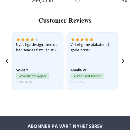
299,00 Kr
349
Customer Reviews
Nydelige design, men de
Virkelig fine plakater til
Alt
bør sendes flatt i en stiv
gode priser.
konvolutt. Fordi de
ankom sammenrullet og
 en
litt krøllete, skulle de…
Sylvie Y
Amalie W
Ka
Verifisert kjøper
Verifisert kjøper
07.08.2026
07.08.2026
07.
ABONNER PÅ VÅRT NYHETSBREV