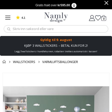
Gratis frakt over
kr595.00
4.1
varer
0
Basert på 1025 stemmer
Handle
Gyldig til
9. august
KJØP 3 WALLSTICKERS – BETAL KUN FOR 2!
Legg 3 wallstickers i handlekurven, rabatten trekkes automatisk i kassen!
WALLSTICKERS
VARMLUFTSBALLONGER
Andre kjøpte
Gå
produkter
til
slutten
av
bildegalleri