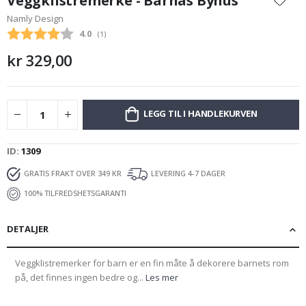
Veggklistremerke - Barnas Byhus
begynnelsen
Namly Design
av
Gjennomsnittskarakter:
4.0
(
stemmer:
1
)
bildegalleri
kr 329,00
LEGG TIL I HANDLEKURVEN
ID
1309
GRATIS FRAKT OVER 349 KR
LEVERING 4-7 DAGER
100% TILFREDSHETSGARANTI
DETALJER
Veggklistremerker for barn er en fin måte å dekorere barnets rom
på, det finnes ingen bedre og...
Les mer