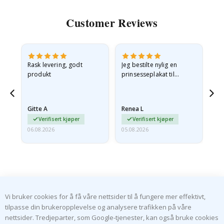
Customer Reviews
Rask levering, godt
Jeg bestilte nylig en
Jeg
ed
produkt
prinsesseplakat til
bil
g
barnebarnet mitt.
ra
en
Plakaten var litt skadet
lev
…
under frakt. Jeg sendte en
Gitte A
Renea L
Sa
e-post…
Verifisert kjøper
Verifisert kjøper
06.08.2026
05.08.2026
05.
Vi bruker cookies for å få våre nettsider til å fungere mer effektivt,
ABONNER PÅ VÅRT NYHETSBREV
tilpasse din brukeropplevelse og analysere trafikken på våre
nettsider. Tredjeparter, som Google-tjenester, kan også bruke cookies
Vær den første til å få vite om de siste nyhetene og dra