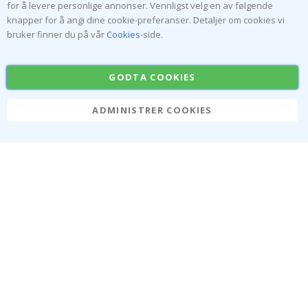
nytte av våre eksklusive tilbud.
for å levere personlige annonser. Vennligst velg en av følgende
knapper for å angi dine cookie-preferanser. Detaljer om cookies vi
bruker finner du på vår
Cookies
-side.
ABONNER
GODTA COOKIES
Tik
ADMINISTRER COOKIES
To
k
4.1
/5
BASERT PÅ 1025 STEMMER
Om oss
Informasjonskapsler
Ofte stilte spørsmål
Løsninger for bedrifter
Kontakt oss
#yesnamly
Rett til å angre
Anmeldelser
Vilkår og betingelser
Samarbeid med oss!