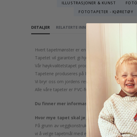
ILLUSTRASJONER & KUNST
FOTO
FOTOTAPETER - KJØRETØY
DETALJER
RELATERTE INNLEGG
PRODUKTOMTAL
Hvert tapetmønster er en kunstnerisk skapelse, nøye
Tapetet vil garantert gi hjemmet ditt et snev av luk
Vår høykvalitetstapet produseres med omsorg og pr
Tapetene produseres på bestilling etter kjøpet ditt.
Vi bryr oss om jordens ressurser og streber etter å
Alle våre tapeter er PVC-frie og klassifisert som bra
Du finner mer informasjon om våre tapettype
Hvor mye tapet skal jeg kjøpe?
På grunn av veggkonstruksjon og mulig helning kan 
vi å velge tapetmål med en
overlappende margin