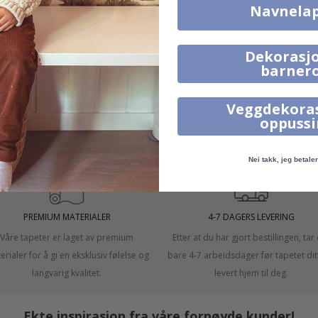
Navnela
Dekorasjo
barner
in.
Veggdekora
oppuss
.
Nei takk, jeg betaler 
PREMIUM MATERIALER
4-7 DAGERS LEVERING
Våre tapeter er laget av premium
Etter at du har gjort bestillingen, tar
rialer for å gi en eksklusiv følelse og
bare 4-7 arbeidsdager før tapetet ditt
langvarig kvalitet.
levert hjem til deg.
Ekte inspirasjon fra våre fornøyde kunder!