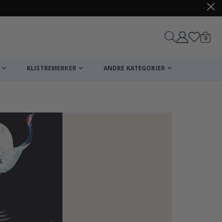
varer
0
Handle
KLISTREMERKER
ANDRE KATEGORIER
Selvklebende kl