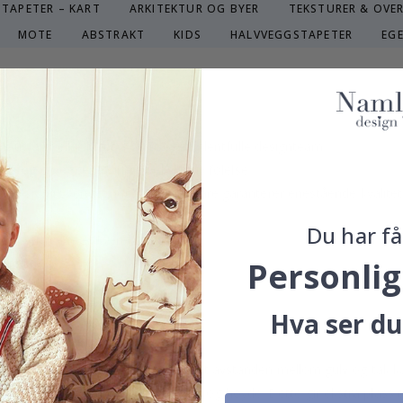
TAPETER – KART
ARKITEKTUR OG BYER
TEKSTURER & OVE
MOTE
ABSTRAKT
KIDS
HALVVEGGSTAPETER
EG
ER
(
0
)
VELG MATERIALE
PEEL & STICK - SELVKLEBENDE TAPET
TR
 utvalgt eller laget av vårt eget talentfulle designteam.
sus og gi veggene dine en eksklusiv følelse.
esisjon i Sverige, noe som ikke bare garanterer enestående kvalitet
Du har få
 opprettholde et bærekraftig miljø.
Personlig
nnsikre.
r i menyen ovenfor.
Hva ser du
veggmål variere, noe som betyr at avstanden mellom gulv og tak kan 
 på minst 5-10 cm
både i bredde og høyde. Dette gir ekstra plass ti