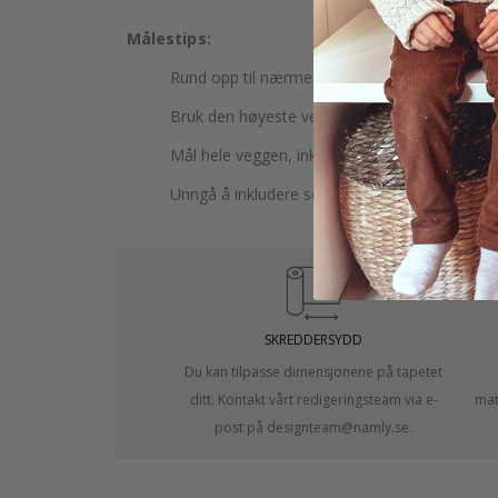
Målestips:
Rund opp til nærmeste hele centimeter.
Bruk den høyeste veggen for å måle høyden d
Mål hele veggen, inkludert dører og vinduer.
Unngå å inkludere sokler eller lister i målingen
SKREDDERSYDD
Du kan tilpasse dimensjonene på tapetet
ditt. Kontakt vårt redigeringsteam via e-
mate
post på designteam@namly.se.