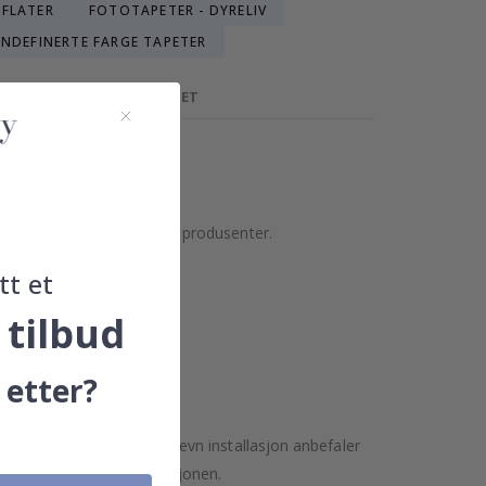
RFLATER
FOTOTAPETER - DYRELIV
ENDEFINERTE FARGE TAPETER
ADITIONAL CLASSIC - TAPET
, men også støtter lokale produsenter.
tt et
 tilbud
 etter?
variere. For å sikre en jevn installasjon anbefaler
l justering under installasjonen.