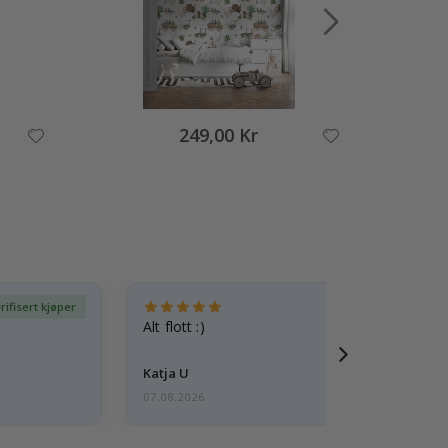
249,00 Kr
rifisert kjøper
Ve
Alt flott :)
Katja U
07.08.2026