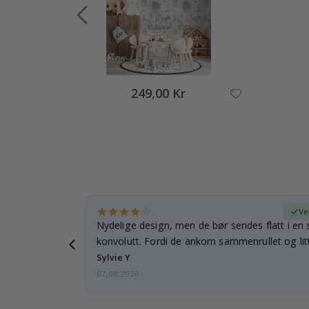
249,00 Kr
ifisert kjøper
Ve
rnet mitt.
Nydelige design, men de bør sendes flatt i en s
e en e-post…
konvolutt. Fordi de ankom sammenrullet og litt
skulle de…
Sylvie Y
07.08.2026