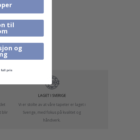
pper
n til
om
sjon og
ing
full pris
LAGET I SVERIGE
 det
Vi er stolte av at våre tapeter er laget i
 blir
Sverige, med fokus på kvalitet og
håndverk.