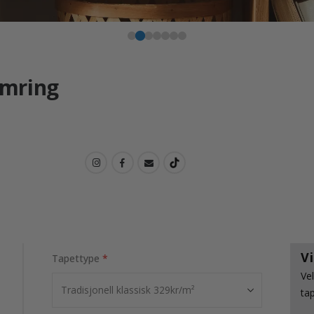
umring
V
Tapettype
Ve
ta