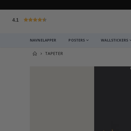
4.1
Basert på 1030 stemmer
NAVNELAPPER
POSTERS
WALLSTICKERS
TAPETER
Andre kjøpte produkter
Personlig plakat - Fotball Drøm