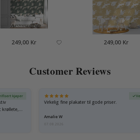
249,00 Kr
249,00 Kr
Customer Reviews
rifisert kjøper
Ve
tiv
Virkelig fine plakater til gode priser.
 krøllete,
Amalie W
07.08.2026