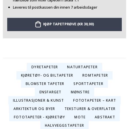
nærbilde som viser tapeten i skala 1:1
Leveres til postkassen din innen 7 arbeidsdager
KJØP TAPETPRØVE (KR 30,00)
DYRETAPETER
NATURTAPETER
KJØRETØY- OG BILTAPETER
ROMTAPETER
BLOMSTER TAPETER
SPORTTAPETER
ENSFARGET
MØNSTRE
ILLUSTRASJONER & KUNST
FOTOTAPETER – KART
ARKITEKTUR OG BYER
TEKSTURER & OVERFLATER
FOTOTAPETER - KJØRETØY
MOTE
ABSTRAKT
HALVVEGGSTAPETER