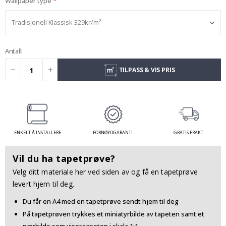
Wallpaper type
Antall:
TILPASS & VIS PRIS
ENKELT Å INSTALLERE
FORNØYDGARANTI
GRATIS FRAKT
Vil du ha tapetprøve?
Velg ditt materiale her ved siden av og få en tapetprøve
levert hjem til deg.
Du får en A4 med en tapetprøve sendt hjem til deg
På tapetprøven trykkes et miniatyrbilde av tapeten samt et