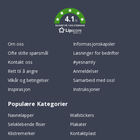
k
4.1
/5
BASERT PÅ 1032 STEMMER
Om oss
Informasjonskapsler
Ofte stilte spørsmål
Løsninger for bedrifter
Kontakt oss
#yesnamly
Rett til å angre
Anmeldelser
Vilkår og betingelser
Samarbeid med oss!
Inspirasjon
Instruksjoner
Populære Kategorier
Navnelapper
Wallstickers
Selvklebende fliser
Plakater
Klistremerker
Kontaktplast