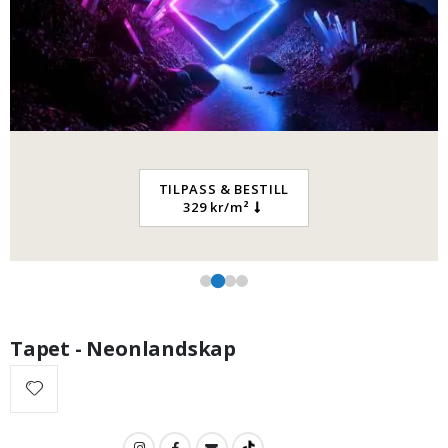
‹
›
249,00 Kr
TILPASS & BESTILL
329 kr/m²
Tapet - Neonlandskap