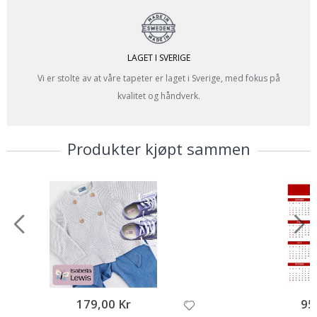
LAGET I SVERIGE
Vi er stolte av at våre tapeter er laget i Sverige, med fokus på
kvalitet og håndverk.
Produkter kjøpt sammen
179,00 Kr
95