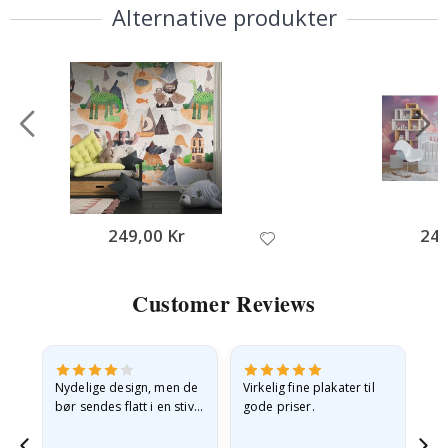
Alternative produkter
249,00 Kr
249
Customer Reviews
Nydelige design, men de
Virkelig fine plakater til
Alt
bør sendes flatt i en stiv
gode priser.
konvolutt. Fordi de
ankom sammenrullet og