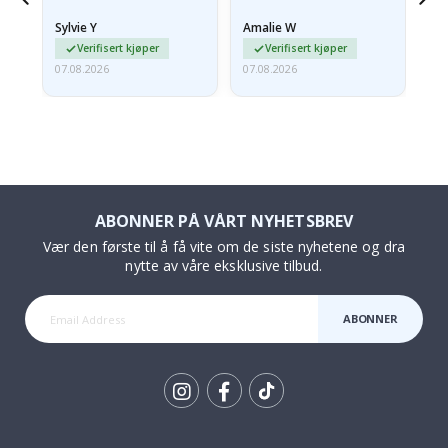
 en
litt krøllete, skulle de…
Sylvie Y
Amalie W
Ka
Verifisert kjøper
Verifisert kjøper
07.08.2026
07.08.2026
07.
ABONNER PÅ VÅRT NYHETSBREV
Vær den første til å få vite om de siste nyhetene og dra
nytte av våre eksklusive tilbud.
ABONNER
Tik
To