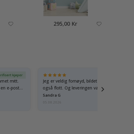
295,00 Kr
rifisert kjøper
Ve
arnet mitt.
Jeg er veldig fornøyd, bildet er godt laget o
e en e-post…
også flott. Og leveringen var rask.
Sandra G
05.08.2026