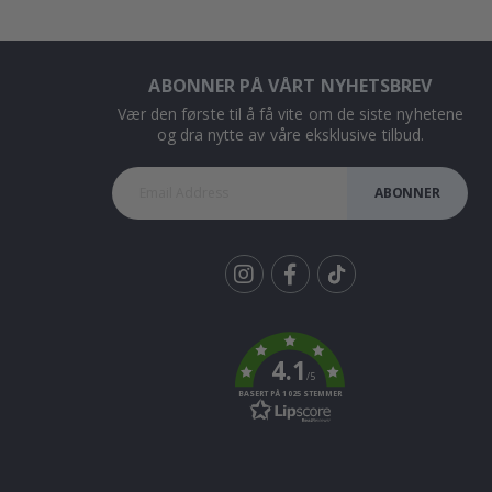
ABONNER PÅ VÅRT NYHETSBREV
Vær den første til å få vite om de siste nyhetene
og dra nytte av våre eksklusive tilbud.
ABONNER
Tik
To
k
4.1
/5
BASERT PÅ 1025 STEMMER