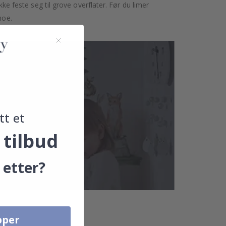
kke feste seg til grove overflater. Før du limer
noe.
tt et
 tilbud
 etter?
pper