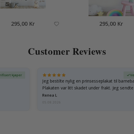
295,00 Kr
295,00 Kr
Customer Reviews
rifisert kjøper
Ve
Jeg bestilte nylig en prinsesseplakat til barneb
Plakaten var litt skadet under frakt. Jeg sendt
Renea L
05.08.2026