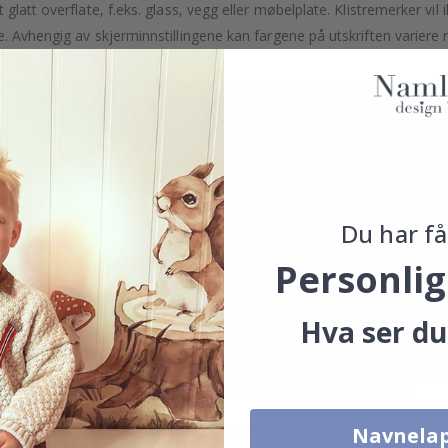
latt overflate, f.eks. glass, vegg eller møbelplate. Klistremerker vil i
. Avhengig av skjerminnstillingene kan fargene på utskriften variere 
Du har få
Personlig
Hva ser du
Ekte inspirasjon fra våre fornøyde kunder!
Merk ditt med #namly_design
Navnela