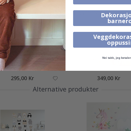
Produkter kjøpt sammen
Dekorasjo
barner
Veggdekora
oppuss
Nei takk, jeg betaler 
295,00 Kr
349,00 Kr
Alternative produkter