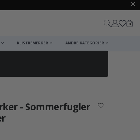
varer
0
Handle
KLISTREMERKER
ANDRE KATEGORIER
rker - Sommerfugler
er