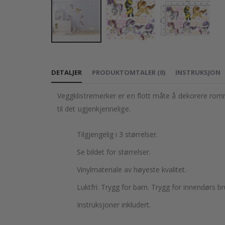
Gå
til
DETALJER
PRODUKTOMTALER
(
0
)
INSTRUKSJON
begynnelsen
av
Veggklistremerker er en flott måte å dekorere romme
bildegalleri
til det ugjenkjennelige.
Tilgjengelig i 3 størrelser.
Se bildet for størrelser.
Vinylmateriale av høyeste kvalitet.
Luktfri. Trygg for barn. Trygg for innendørs br
Instruksjoner inkludert.