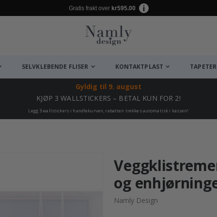
Gratis frakt over
kr595.00
SELVKLEBENDE FLISER
KONTAKTPLAST
TAPETER
Gyldig til
9. august
KJØP 3 WALLSTICKERS – BETAL KUN FOR 2!
Legg 3 wallstickers i handlekurven, rabatten trekkes automatisk i kassen!
Veggklistreme
og enhjørning
Namly Design