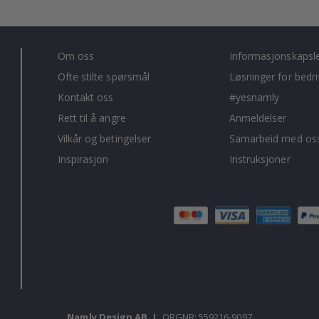
Om oss
Informasjonskapsl
Ofte stilte spørsmål
Løsninger for bedri
Kontakt oss
#yesnamly
Rett til å angre
Anmeldelser
Vilkår og betingelser
Samarbeid med oss
Inspirasjon
Instruksjoner
Namly Design AB
|
ORGNR: 559216-9097