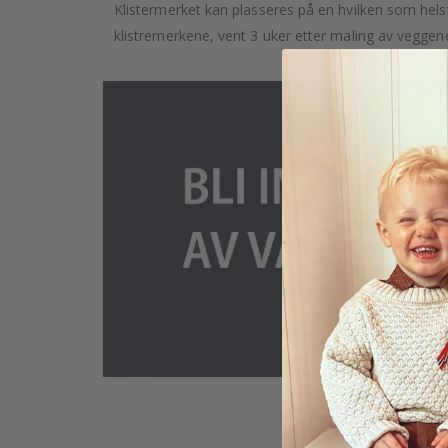
Klistermerket kan plasseres på en hvilken som helst g
klistremerkene, vent 3 uker etter maling av veggene