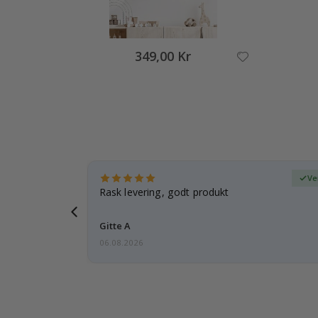
349,00 Kr
ifisert kjøper
Ve
tanke på
Rask levering, godt produkt
 i forveien
Gitte A
06.08.2026