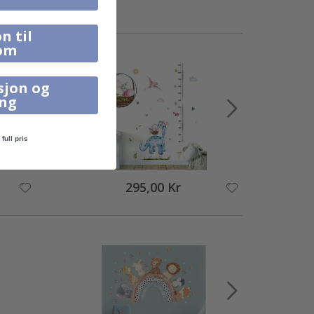
n til
om
sjon og
ing
full pris
295,00 Kr