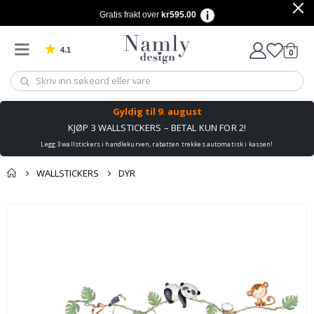
Gratis frakt over
kr595.00
4.1
varer
0
Basert på 1029 stemmer
Handle
Gyldig til
9. august
KJØP 3 WALLSTICKERS – BETAL KUN FOR 2!
Legg 3 wallstickers i handlekurven, rabatten trekkes automatisk i kassen!
WALLSTICKERS
DYR
Andre kjøpte
Gå
produkter
til
slutten
av
bildegalleri