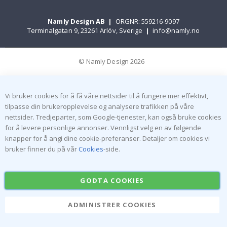
Namly Design AB
|
ORGNR: 559216-9097
Terminalgatan 9, 23261 Arlöv, Sverige
|
info@namly.no
© Namly Design 2026
Vi bruker cookies for å få våre nettsider til å fungere mer effektivt,
tilpasse din brukeropplevelse og analysere trafikken på våre
nettsider. Tredjeparter, som Google-tjenester, kan også bruke cookies
for å levere personlige annonser. Vennligst velg en av følgende
knapper for å angi dine cookie-preferanser. Detaljer om cookies vi
bruker finner du på vår
Cookies
-side.
GODTA COOKIES
ADMINISTRER COOKIES