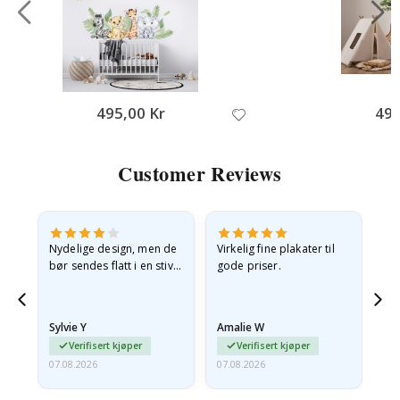
495,00 Kr
495
Customer Reviews
Nydelige design, men de
Virkelig fine plakater til
Alt
bør sendes flatt i en stiv
gode priser.
konvolutt. Fordi de
ankom sammenrullet og
 en
litt krøllete, skulle de…
Sylvie Y
Amalie W
Ka
Verifisert kjøper
Verifisert kjøper
07.08.2026
07.08.2026
07.