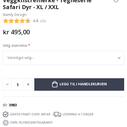
Veggklistremerke - Tegneserie
begynnelsen
Safari Dyr - XL / XXL
av
Namly Design
bildegalleri
Gjennomsnittskarakter:
4.8
(
stemmer:
23
)
kr 495,00
Velg størrelse
LEGG TIL I HANDLEKURVEN
ID
3983
GRATIS FRAKT OVER 349 KR
LEVERING 4-7 DAGER
100% TILFREDSHETSGARANTI