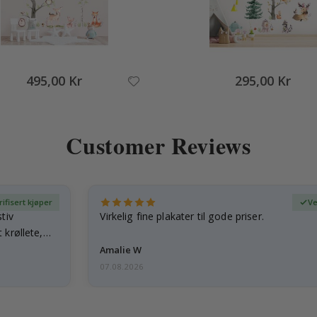
495,00 Kr
295,00 Kr
Customer Reviews
rifisert kjøper
Ve
tiv
Virkelig fine plakater til gode priser.
 krøllete,
Amalie W
07.08.2026