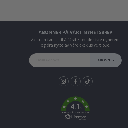
ABONNER PÅ VÅRT NYHETSBREV
Vær den første til å få vite om de siste nyhetene
og dra nytte av våre eksklusive tilbud.
ABONNER
Tik
To
k
4.1
/5
BASERT PÅ 1029 STEMMER