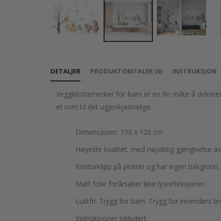
Gå
til
DETALJER
PRODUKTOMTALER
(
0
)
INSTRUKSJON
begynnelsen
av
Veggklistremerker for barn er en fin måte å dekorer
bildegalleri
et rom til det ugjenkjennelige.
Dimensjoner: 150 x 120 cm
Høyeste kvalitet, med nøyaktig gjengivelse av
Konturklipp på plotter og har ingen bakgrunn.
Matt folie forårsaker ikke lysrefleksjoner.
Luktfri. Trygg for barn. Trygg for innendørs br
Instruksjoner inkludert.