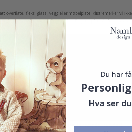
t overflate, f.eks. glass, vegg eller møbelplate. Klistremerker vil ikke
. Avhengig av skjerminnstillingene kan fargene på utskriften variere 
Du har få
Personlig
Hva ser du
Ekte inspirasjon fra våre fornøyde kunder!