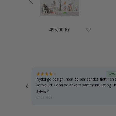
495,00 Kr
ifisert kjøper
Ve
rnet mitt.
Nydelige design, men de bør sendes flatt i en s
e en e-post…
konvolutt. Fordi de ankom sammenrullet og litt
skulle de…
Sylvie Y
07.08.2026