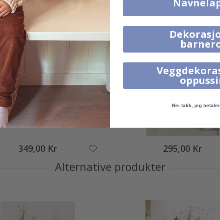
Navnela
Merk ditt med #namly_design
Dekorasjo
Produkter kjøpt sammen
barner
Veggdekora
oppuss
Nei takk, jeg betaler 
349,00 Kr
295,00 Kr
Alternative produkter