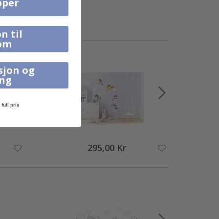
pper
n til
om
sjon og
ing
full pris
295,00 Kr