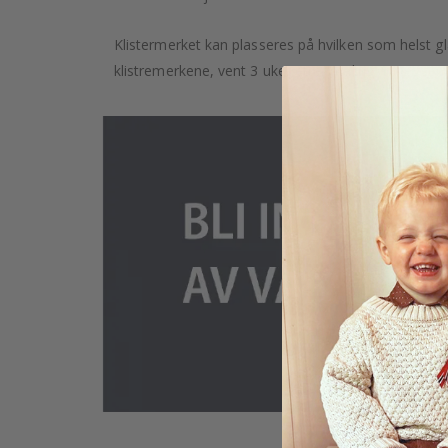
Klistermerket kan plasseres på hvilken som helst glat
klistremerkene, vent 3 uker etter maling av veggene