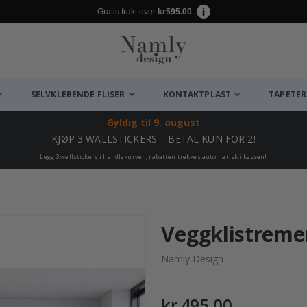
Gratis frakt over
kr595.00
SELVKLEBENDE FLISER
KONTAKTPLAST
TAPETER
Gyldig til
9. august
KJØP 3 WALLSTICKERS – BETAL KUN FOR 2!
Legg 3 wallstickers i handlekurven, rabatten trekkes automatisk i kassen!
Veggklistreme
Namly Design
kr 495,00