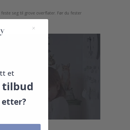
 feste seg til grove overflater. Før du fester
noe.
tt et
 tilbud
 etter?