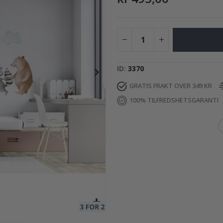
er / Blå
199,00 Kr
ID
3370
GRATIS FRAKT OVER 349 KR
100% TILFREDSHETSGARANTI