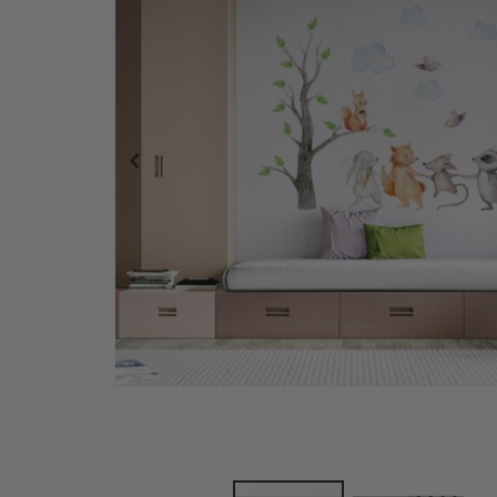
Veggklistremerke - Kaniner med skyer og ballong