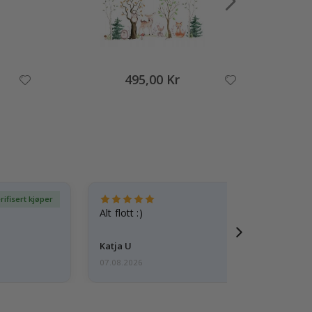
495,00 Kr
rifisert kjøper
Ve
Alt flott :)
Katja U
07.08.2026