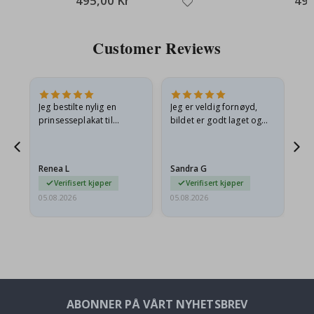
495,00 Kr
495
Customer Reviews
Jeg bestilte nylig en
Jeg er veldig fornøyd,
Ut
n
prinsesseplakat til
bildet er godt laget og
e
barnebarnet mitt.
rammen er også flott. Og
t,
Plakaten var litt skadet
leveringen var rask.
under frakt. Jeg sendte en
Renea L
Sandra G
Al
e-post…
Verifisert kjøper
Verifisert kjøper
05.08.2026
05.08.2026
05.
ABONNER PÅ VÅRT NYHETSBREV