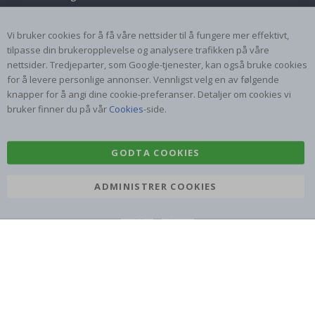
Vilkår og betingelser
Samarbeid med oss!
Inspirasjon
Instruksjoner
Vi bruker cookies for å få våre nettsider til å fungere mer effektivt,
tilpasse din brukeropplevelse og analysere trafikken på våre
nettsider. Tredjeparter, som Google-tjenester, kan også bruke cookies
Populære Kategorier
for å levere personlige annonser. Vennligst velg en av følgende
Navnelapper
Wallstickers
knapper for å angi dine cookie-preferanser. Detaljer om cookies vi
bruker finner du på vår
Cookies
-side.
Selvklebende fliser
Plakater
Klistremerker
Kontaktplast
GODTA COOKIES
ADMINISTRER COOKIES
Namly Design AB
|
ORGNR: 559216-9097
Terminalgatan 9, 23261 Arlöv, Sverige
|
info@namly.no
© Namly Design 2026