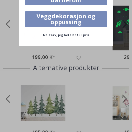
barnerom
Veggdekorasjon og
oppussing
Nei takk, jeg betaler full pris
199,00 Kr
295
Alternative produkter