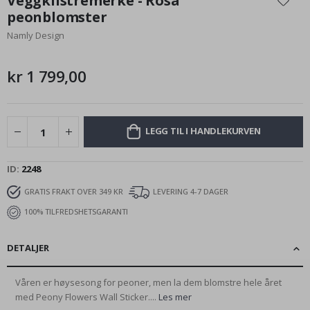
Veggklistremerke - Rosa
begynnelsen
peonblomster
av
Namly Design
bildegalleri
kr 1 799,00
LEGG TIL I HANDLEKURVEN
ID
2248
GRATIS FRAKT OVER 349 KR
LEVERING 4-7 DAGER
100% TILFREDSHETSGARANTI
DETALJER
Våren er høysesong for peoner, men la dem blomstre hele året
med Peony Flowers Wall Sticker....
Les mer