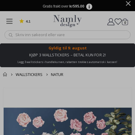
Gratis frakt over
kr595.00
4.1
varer
0
Basert på 1019 stemmer
Handle
Gyldig til
9. august
KJØP 3 WALLSTICKERS – BETAL KUN FOR 2!
Legg 3 wallstickers i handlekurven, rabatten trekkes automatisk i kassen!
WALLSTICKERS
NATUR
Andre kjøpte
Gå
produkter
til
slutten
av
bildegalleri