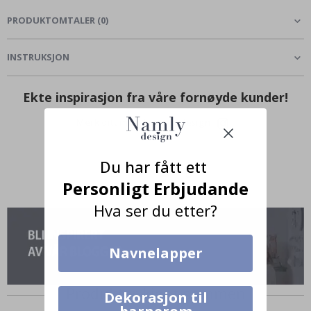
PRODUKTOMTALER
(
0
)
INSTRUKSJON
Ekte inspirasjon fra våre fornøyde kunder!
Merk ditt med #namly_design
Du har fått ett
Personligt Erbjudande
Hva ser du etter?
Navnelapper
Produkter kjøpt sammen
Dekorasjon til