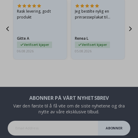
Rask levering, godt
Jeg bestilte nylig en
Jeg
ed
produkt
prinsesseplakat til
bil
g
barnebarnet mitt.
ra
en
Plakaten var litt skadet
lev
…
under frakt. Jeg sendte en
Gitte A
Renea L
Sa
e-post…
Verifisert kjøper
Verifisert kjøper
06.08.2026
05.08.2026
05.
ABONNER PÅ VÅRT NYHETSBREV
Vær den første til å få vite om de siste nyhetene og dra
nytte av våre eksklusive tilbud.
ABONNER