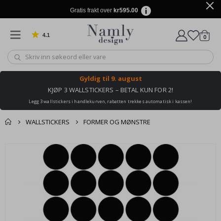
Gratis frakt over
kr595.00
4.1
varer
0
Basert på 1024 stemmer
Handle
Gyldig til
9. august
KJØP 3 WALLSTICKERS – BETAL KUN FOR 2!
Legg 3 wallstickers i handlekurven, rabatten trekkes automatisk i kassen!
WALLSTICKERS
FORMER OG MØNSTRE
Andre kjøpte
Gå
produkter
til
slutten
av
bildegalleri