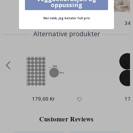
oppussing
Nei takk, jeg betaler full pris
199,00 Kr
349
Alternative produkter
179,00 Kr
179
Customer Reviews