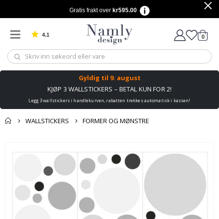
Gratis frakt over
kr595.00
4.1
varer
0
Basert på 1025 stemmer
Handle
Gyldig til
9. august
KJØP 3 WALLSTICKERS – BETAL KUN FOR 2!
Legg 3 wallstickers i handlekurven, rabatten trekkes automatisk i kassen!
WALLSTICKERS
FORMER OG MØNSTRE
Andre kjøpte
Gå
produkter
til
slutten
av
bildegalleri