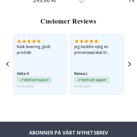
295,00 Kr
199
Customer Reviews
Rask levering, godt
Jeg bestilte nylig en
Jeg
ed
produkt
prinsesseplakat til
bil
g
barnebarnet mitt.
ra
en
Plakaten var litt skadet
lev
…
under frakt. Jeg sendte en
Gitte A
Renea L
Sa
e-post…
Verifisert kjøper
Verifisert kjøper
06.08.2026
05.08.2026
05.
ABONNER PÅ VÅRT NYHETSBREV