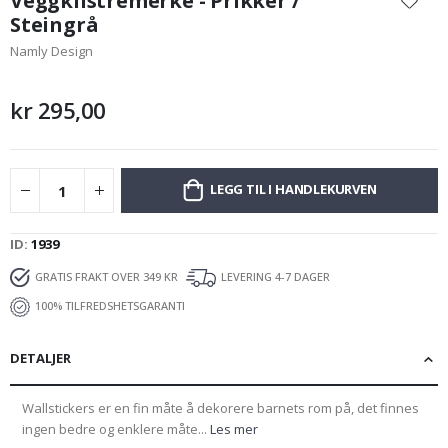
Veggklistremerke - Prikker /
begynnelsen
Steingrå
av
Namly Design
bildegalleri
kr 295,00
LEGG TIL I HANDLEKURVEN
ID
1939
GRATIS FRAKT OVER 349 KR
LEVERING 4-7 DAGER
100% TILFREDSHETSGARANTI
DETALJER
Wallstickers er en fin måte å dekorere barnets rom på, det finnes
ingen bedre og enklere måte...
Les mer