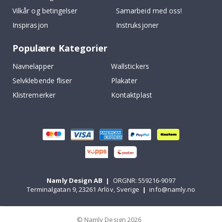
Vilkår og betingelser
Samarbeid med oss!
Inspirasjon
Instruksjoner
Populære Kategorier
Navnelapper
Wallstickers
Selvklebende fliser
Plakater
Klistremerker
Kontaktplast
Namly Design AB
|
ORGNR: 559216-9097
Terminalgatan 9, 23261 Arlöv, Sverige
|
info@namly.no
© Namly Design 2026