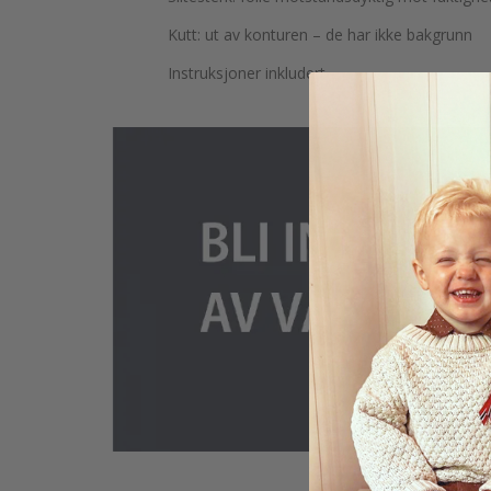
Kutt: ut av konturen – de har ikke bakgrunn
Instruksjoner inkludert