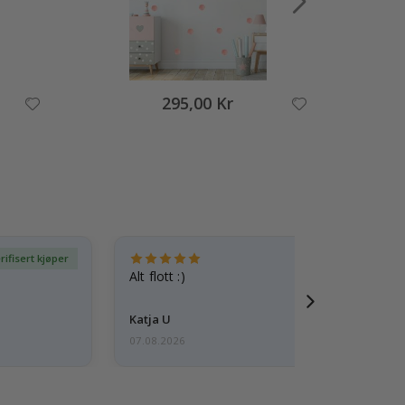
295,00 Kr
rifisert kjøper
Ve
Alt flott :)
Katja U
07.08.2026