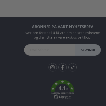
ABONNER PÅ VÅRT NYHETSBREV
Vær den første til å få vite om de siste nyhetene
og dra nytte av våre eksklusive tilbud.
ABONNER
Tik
To
k
4.1
/5
BASERT PÅ 1032 STEMMER