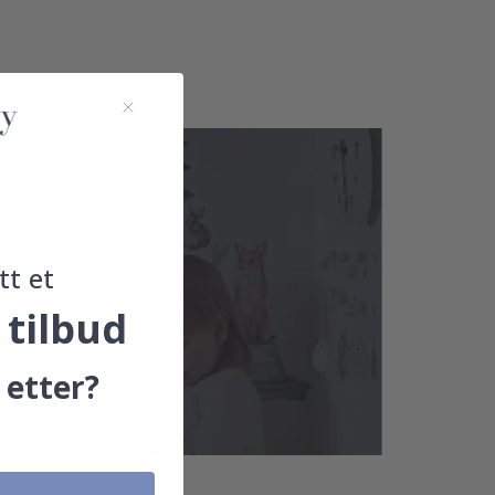
tt et
 tilbud
 etter?