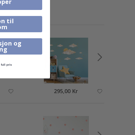
pper
n til
om
sjon og
ing
full pris
295,00 Kr