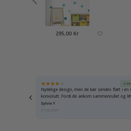
295,00 Kr
ifisert kjøper
Ve
rnet mitt.
Nydelige design, men de bør sendes flatt i en s
e en e-post…
konvolutt. Fordi de ankom sammenrullet og litt
skulle de…
Sylvie Y
07.08.2026