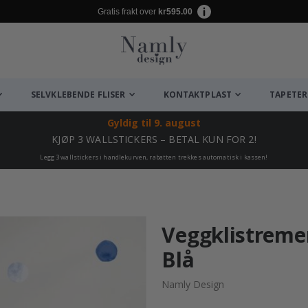
Gratis frakt over
kr595.00
SELVKLEBENDE FLISER
KONTAKTPLAST
TAPETER
Gyldig til
9. august
KJØP 3 WALLSTICKERS – BETAL KUN FOR 2!
Legg 3 wallstickers i handlekurven, rabatten trekkes automatisk i kassen!
Veggklistremer
Blå
Namly Design