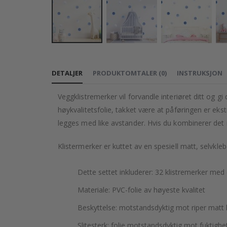
Gå
til
DETALJER
PRODUKTOMTALER
(
0
)
INSTRUKSJON
begynnelsen
av
Veggklistremerker vil forvandle interiøret ditt og 
bildegalleri
høykvalitetsfolie, takket være at påføringen er ekst
legges med like avstander. Hvis du kombinerer det m
Klistermerker er kuttet av en spesiell matt, selvkle
Dette settet inkluderer: 32 klistremerker med 
Materiale: PVC-folie av høyeste kvalitet
Beskyttelse: motstandsdyktig mot riper matt 
Slitesterk: folie motstandsdyktig mot fuktighe