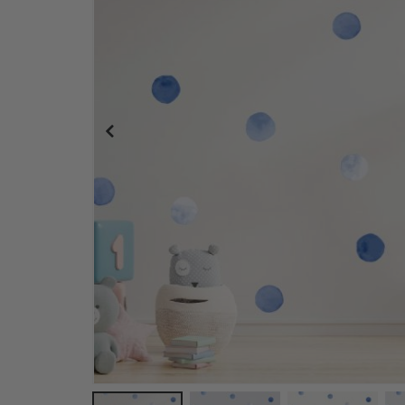
Veggklistremerke - Prikker / Bensin og Grønn / 0