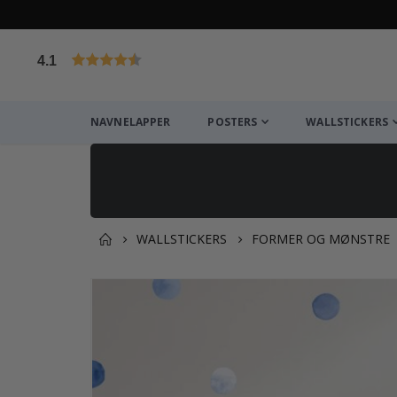
4.1
Basert på 1032 stemmer
NAVNELAPPER
POSTERS
WALLSTICKERS
WALLSTICKERS
FORMER OG MØNSTRE
Andre kjøpte produkter
Gå
til
slutten
av
bildegalleri