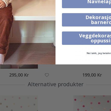
Navnela
Merk ditt med #namly_design
Dekorasjo
Produkter kjøpt sammen
barner
Veggdekora
oppuss
Nei takk, jeg betaler 
295,00 Kr
199,00 Kr
Alternative produkter