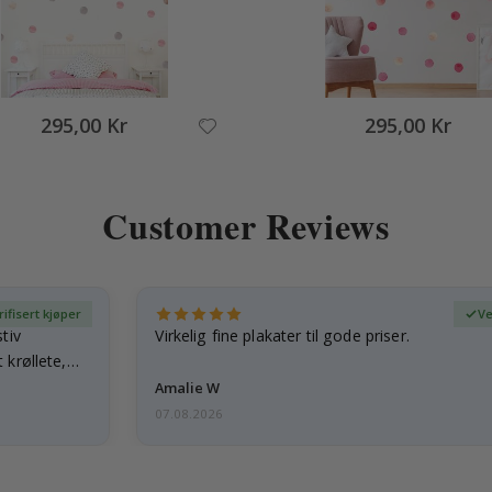
295,00 Kr
295,00 Kr
Customer Reviews
rifisert kjøper
Ve
tiv
Virkelig fine plakater til gode priser.
 krøllete,
Amalie W
07.08.2026