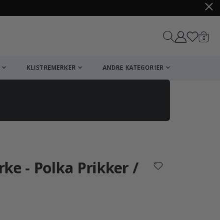
varer
0
Handle
KLISTREMERKER
ANDRE KATEGORIER
ke - Polka Prikker /