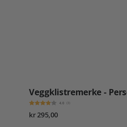
Veggklistremerke - Per
Gjennomsnittskarakter:
4.0
(
stemmer:
3
)
kr 295,00