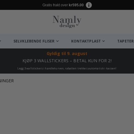
Gratis frakt over
kr595.00
SELVKLEBENDE FLISER
KONTAKTPLAST
TAPETER
Gyldig til
9. august
KJØP 3 WALLSTICKERS – BETAL KUN FOR 2!
Legg 3 wallstickers i handlekurven, rabatten trekkes automatisk i kassen!
NINGER