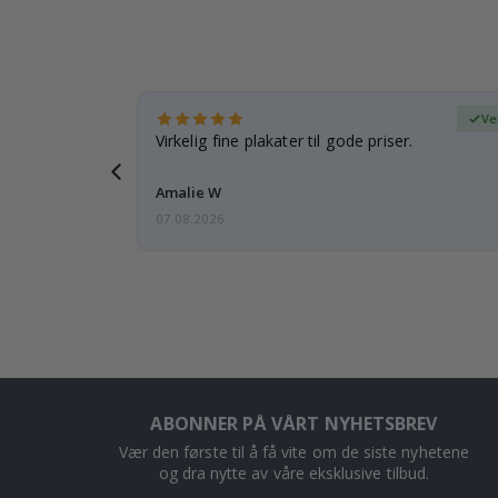
ifisert kjøper
Ve
 rammen er
Virkelig fine plakater til gode priser.
Amalie W
07.08.2026
ABONNER PÅ VÅRT NYHETSBREV
Vær den første til å få vite om de siste nyhetene
og dra nytte av våre eksklusive tilbud.