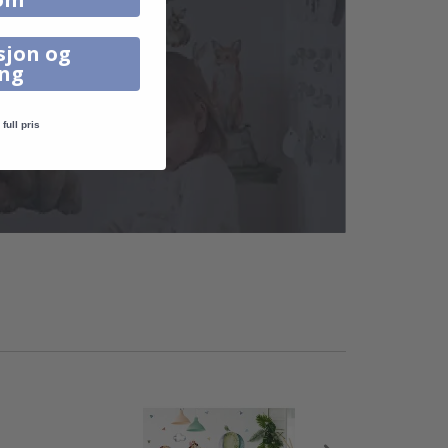
sjon og
ing
full pris