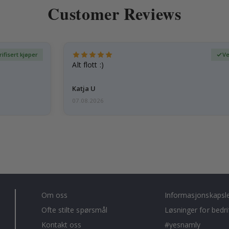
Customer Reviews
rifisert kjøper
Ve
Alt flott :)
Katja U
07.08.2026
Om oss
Informasjonskapsl
Ofte stilte spørsmål
Løsninger for bedri
Kontakt oss
#yesnamly