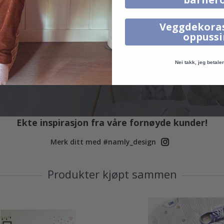
Veggdekora
oppuss
Nei takk, jeg betaler 
Ekte inspirasjon fra våre fornøyde kunder!
Merk ditt med #namly_design
Produkter kjøpt sammen