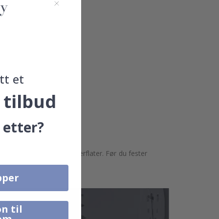
tt et
 tilbud
 etter?
kke feste seg til grove overflater. Før du fester
noe.
pper
n til
om