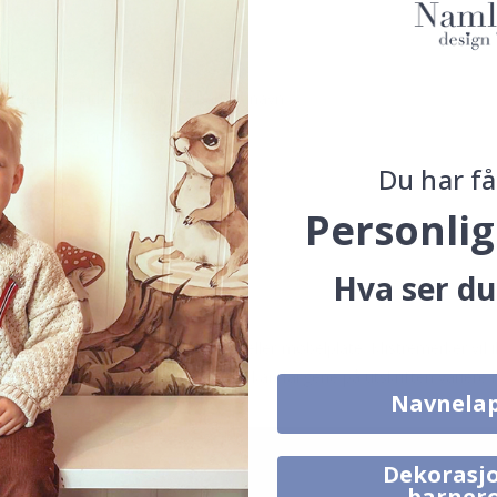
ing for å inkludere barnets / barnas navn.
 detaljer og høy fargemetning.
Du har få
Personlig
uk.
Hva ser du
latt overflate, f.eks. glass, vegg eller møbelplate. Klistremerker vil i
. Avhengig av skjerminnstillingene kan fargene på utskriften variere 
Navnela
Dekorasjo
barner