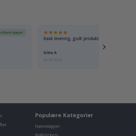
rifisert kjøper
Ve
Rask levering, godt produkt
Gitte A
06.08.2026
Populære Kategorier
er
fter
Navnelapper
Wallstickers