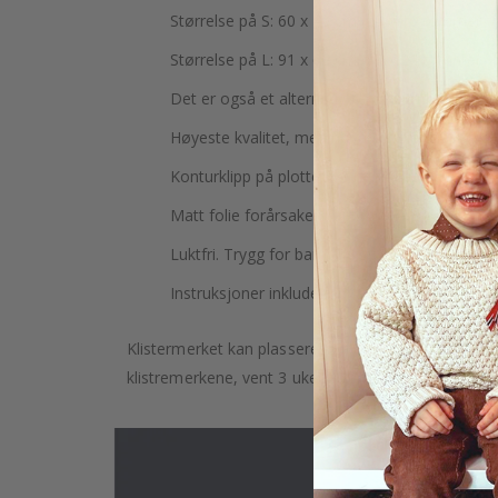
Størrelse på S: 60 x 40 cm (24 x 16 tommer)
Størrelse på L: 91 x 60 cm (36 x 24 tommer)
Det er også et alternativ for personlig tilpasn
Høyeste kvalitet, med nøyaktig gjengivelse av
Konturklipp på plotter og har ingen bakgrunn.
Matt folie forårsaker ikke lysrefleksjoner.
Luktfri. Trygg for barn. Trygg for innendørs br
Instruksjoner inkludert.
Klistermerket kan plasseres på en hvilken som helst g
klistremerkene, vent 3 uker etter maling av veggene