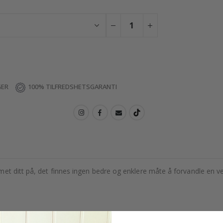
GER
100% TILFREDSHETSGARANTI
t ditt på, det finnes ingen bedre og enklere måte å forvandle en veg