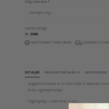
Velg størrelse
Namly Design
ID
3686
GRATIS FRAKT OVER 349 KR
LEVERING 4-7 DA
DETALJER
PRODUKTOMTALER
(
1
)
INSTRUKSJON
Veggklistremerker er en flott måte å dekorere romme
til det ugjenkjennelige.
Tilgjengelig i 2 størrelser: S og L.