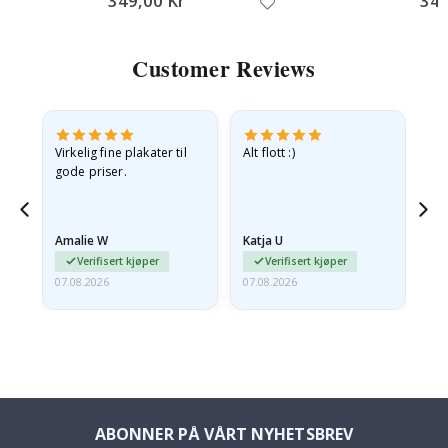
349,00 Kr
349
Customer Reviews
Virkelig fine plakater til
Alt flott :)
Ra
gode priser.
pr
 Og
Amalie W
Katja U
Gi
Verifisert kjøper
Verifisert kjøper
07.08.2026
07.08.2026
06.
ABONNER PÅ VÅRT NYHETSBREV