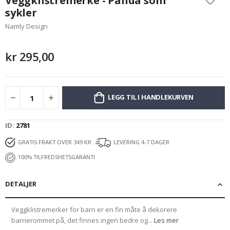
Veggklistremerke - Panda som
begynnelsen
sykler
av
Namly Design
bildegalleri
kr 295,00
LEGG TIL I HANDLEKURVEN
ID
2781
GRATIS FRAKT OVER 349 KR
LEVERING 4-7 DAGER
100% TILFREDSHETSGARANTI
DETALJER
Veggklistremerker for barn er en fin måte å dekorere
barnerommet på, det finnes ingen bedre og...
Les mer