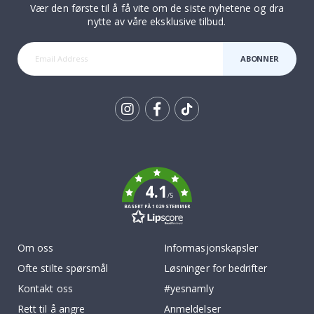
Vær den første til å få vite om de siste nyhetene og dra
nytte av våre eksklusive tilbud.
ABONNER
Tik
To
k
4.1
/5
BASERT PÅ 1029 STEMMER
Om oss
Informasjonskapsler
Ofte stilte spørsmål
Løsninger for bedrifter
Kontakt oss
#yesnamly
Rett til å angre
Anmeldelser