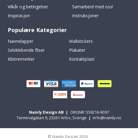
Vilkår og betingelser
Samarbeid med oss!
Inspirasjon
Instruksjoner
Populære Kategorier
Navnelapper
Wallstickers
Selvklebende fliser
Plakater
Klistremerker
Kontaktplast
Namly Design AB
|
ORGNR: 559216-9097
Terminalgatan 9, 23261 Arlöv, Sverige
|
info@namly.no
© Namly Design 2026