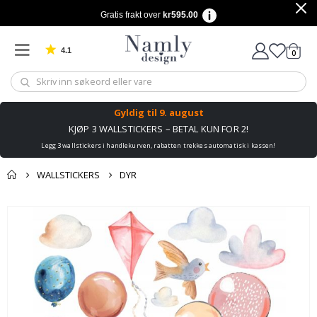
Gratis frakt over
kr595.00
4.1
varer
0
Basert på 1029 stemmer
Handle
Gyldig til
9. august
KJØP 3 WALLSTICKERS – BETAL KUN FOR 2!
Legg 3 wallstickers i handlekurven, rabatten trekkes automatisk i kassen!
WALLSTICKERS
DYR
Andre kjøpte
Gå
produkter
til
slutten
av
bildegalleri