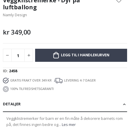
Veggklistremerke - Dyr på
begynnelsen
luftballong
av
Namly Design
bildegalleri
kr 349,00
LEGG TIL I HANDLEKURVEN
ID
2458
GRATIS FRAKT OVER 349 KR
LEVERING 4-7 DAGER
100% TILFREDSHETSGARANTI
DETALJER
Veggklistremerker for barn er en fin måte å dekorere barnets rom
på, det finnes ingen bedre og...
Les mer