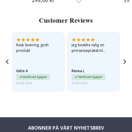
299,00 Kr
399
Customer Reviews
Rask levering, godt
Jeg bestilte nylig en
Jeg
ed
produkt
prinsesseplakat til
bil
g
barnebarnet mitt.
ra
en
Plakaten var litt skadet
lev
…
under frakt. Jeg sendte en
Gitte A
Renea L
Sa
e-post…
Verifisert kjøper
Verifisert kjøper
06.08.2026
05.08.2026
05.
ABONNER PÅ VÅRT NYHETSBREV