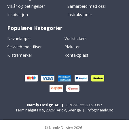
Vilkår og betingelser
Samarbeid med oss!
Inspirasjon
Instruksjoner
Populære Kategorier
Navnelapper
Wallstickers
Selvklebende fliser
Plakater
Klistremerker
Kontaktplast
Namly Design AB
|
ORGNR: 559216-9097
Terminalgatan 9, 23261 Arlöv, Sverige
|
info@namly.no
© Namly Design 2026