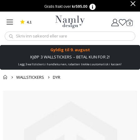
Gratis frakt over
kr595.00
4.1
varer
0
Basert på 1026 stemmer
Handle
Gyldig til
9. august
KJØP 3 WALLSTICKERS – BETAL KUN FOR 2!
Legg 3 wallstickers i handlekurven, rabatten trekkes automatisk i kassen!
WALLSTICKERS
DYR
Andre kjøpte
Gå
produkter
til
slutten
av
bildegalleri