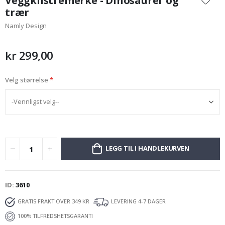
Veggklistremerke - Dinosaurer og
begynnelsen
trær
av
Namly Design
bildegalleri
kr 299,00
Velg størrelse
LEGG TIL I HANDLEKURVEN
ID
3610
GRATIS FRAKT OVER 349 KR
LEVERING 4-7 DAGER
100% TILFREDSHETSGARANTI