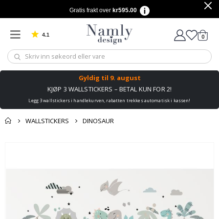
Gratis frakt over
kr595.00
4.1
varer
0
Basert på 1032 stemmer
Handle
Gyldig til
9. august
KJØP 3 WALLSTICKERS – BETAL KUN FOR 2!
Legg 3 wallstickers i handlekurven, rabatten trekkes automatisk i kassen!
WALLSTICKERS
DINOSAUR
Andre kjøpte
Gå
produkter
til
slutten
av
bildegalleri