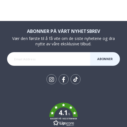
ABONNER PÅ VÅRT NYHETSBREV
Vær den første til å få vite om de siste nyhetene og dra
nytte av våre eksklusive tilbud.
ABONNER
Tik
To
k
4.1
/5
BASERT PÅ 1032 STEMMER