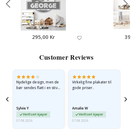
295,00 Kr
395
Customer Reviews
Nydelige design, men de
Virkelig fine plakater til
Alt
bør sendes flatt i en stiv
gode priser.
konvolutt. Fordi de
ankom sammenrullet og
 en
litt krøllete, skulle de…
Sylvie Y
Amalie W
Ka
Verifisert kjøper
Verifisert kjøper
07.08.2026
07.08.2026
07.