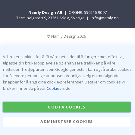
Namly Design AB
|
ORGNR: 559216-9097
Terminalgatan 9, 23261 Arlöv, Sverige
|
info@namly.no
© Namly Design 2026
Vi bruker cookies for å få våre nettsider til å fungere mer effektivt,
tilpasse din brukeropplevelse og analysere trafikken på våre
nettsider. Tredjeparter, som Google-tjenester, kan også bruke cookies
for å levere personlige annonser. Vennligst velg en av følgende
knapper for å angi dine cookie-preferanser. Detaljer om cookies vi
bruker finner du på vår
Cookies
-side.
GODTA COOKIES
ADMINISTRER COOKIES