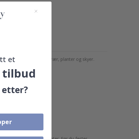
tt et
rkesamling full av dyr, trær, planter og skyer.
 tilbud
 etter?
pper
 feste seg til grove overflater. Før du fester