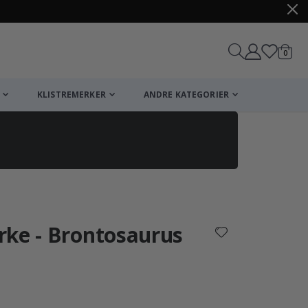
varer
0
Handle
KLISTREMERKER
ANDRE KATEGORIER
rke - Brontosaurus
arakter: