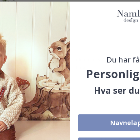
Du har få
 dinosaurer. Bygg din egen dinosaurverden med vår Dino-veggklistreme
 ved å bestille et komplett sett med forhistoriske rovdyr.
Personlig
Hva ser du
 detaljer og høy fargemetning.
uk.
Navnela
t overflate, f.eks. glass, vegg eller møbelplate. Klistremerker vil ikke