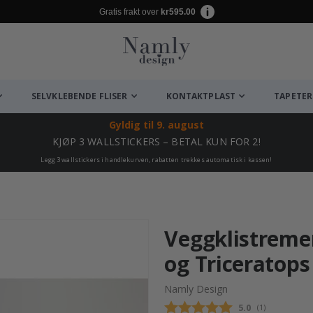
Gratis frakt over
kr595.00
SELVKLEBENDE FLISER
KONTAKTPLAST
TAPETER
Gyldig til
9. august
KJØP 3 WALLSTICKERS – BETAL KUN FOR 2!
Legg 3 wallstickers i handlekurven, rabatten trekkes automatisk i kassen!
Veggklistreme
og Triceratops
Namly Design
Gjennomsnittsk
5.0
(
stemmer:
1
)