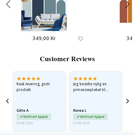
349,00 Kr
349
Customer Reviews
Rask levering, godt
Jeg bestilte nylig en
Jeg
ed
produkt
prinsesseplakat til
bil
g
barnebarnet mitt.
ra
en
Plakaten var litt skadet
lev
…
under frakt. Jeg sendte en
Gitte A
Renea L
Sa
e-post…
Verifisert kjøper
Verifisert kjøper
06.08.2026
05.08.2026
05.