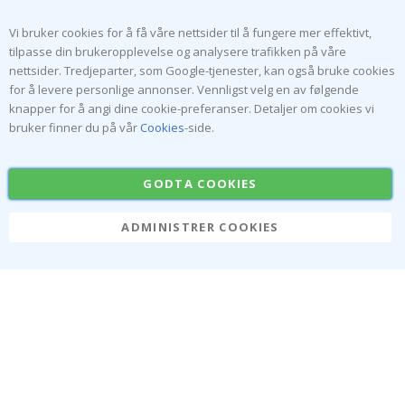
Vi bruker cookies for å få våre nettsider til å fungere mer effektivt,
tilpasse din brukeropplevelse og analysere trafikken på våre
nettsider. Tredjeparter, som Google-tjenester, kan også bruke cookies
for å levere personlige annonser. Vennligst velg en av følgende
ABONNER PÅ VÅRT NYHETSBREV
knapper for å angi dine cookie-preferanser. Detaljer om cookies vi
Vær den første til å få vite om de siste nyhetene og dra
bruker finner du på vår
Cookies
-side.
nytte av våre eksklusive tilbud.
GODTA COOKIES
ABONNER
ADMINISTRER COOKIES
Tik
To
k
4.1
/5
BASERT PÅ 1025 STEMMER