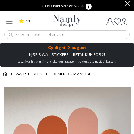
Gratis frakt over
kr595.00
4.1
varer
0
Basert på 1025 stemmer
Handle
Gyldig til
9. august
KJØP 3 WALLSTICKERS – BETAL KUN FOR 2!
Legg 3 wallstickers i handlekurven, rabatten trekkes automatisk i kassen!
WALLSTICKERS
FORMER OG MØNSTRE
Andre kjøpte
Gå
produkter
til
slutten
av
bildegalleri