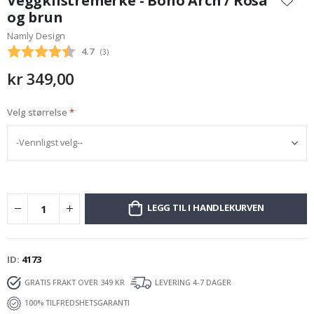
Veggklistremerke - Boho Arch / Rosa
begynnelsen
og brun
av
Namly Design
bildegalleri
Gjennomsnittskarakter:
4.7
(
stemmer:
3
)
kr 349,00
Velg størrelse
LEGG TIL I HANDLEKURVEN
ID
4173
GRATIS FRAKT OVER 349 KR
LEVERING 4-7 DAGER
100% TILFREDSHETSGARANTI