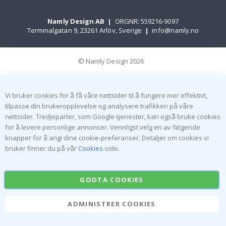
Namly Design AB
|
ORGNR: 559216-9097
Terminalgatan 9, 23261 Arlöv, Sverige
|
info@namly.no
© Namly Design 2026
Vi bruker cookies for å få våre nettsider til å fungere mer effektivt,
tilpasse din brukeropplevelse og analysere trafikken på våre
nettsider. Tredjeparter, som Google-tjenester, kan også bruke cookies
for å levere personlige annonser. Vennligst velg en av følgende
knapper for å angi dine cookie-preferanser. Detaljer om cookies vi
bruker finner du på vår
Cookies
-side.
GODTA COOKIES
ADMINISTRER COOKIES