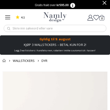
Gratis frakt over
kr595.00
4.1
varer
0
Basert på 1032 stemmer
Handle
Gyldig til
9. august
KJØP 3 WALLSTICKERS – BETAL KUN FOR 2!
Legg 3 wallstickers i handlekurven, rabatten trekkes automatisk i kassen!
WALLSTICKERS
DYR
Andre kjøpte
Gå
produkter
til
slutten
av
bildegalleri