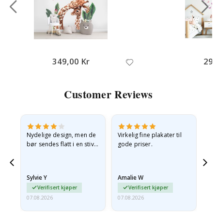
349,00 Kr
295
Customer Reviews
Nydelige design, men de
Virkelig fine plakater til
Alt
bør sendes flatt i en stiv
gode priser.
konvolutt. Fordi de
ankom sammenrullet og
 en
litt krøllete, skulle de…
Sylvie Y
Amalie W
Ka
Verifisert kjøper
Verifisert kjøper
07.08.2026
07.08.2026
07.