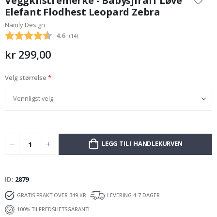
Veggklistremerke - Babysjiraff Løve
begynnelsen
Elefant Flodhest Leopard Zebra
av
Namly Design
bildegalleri
Gjennomsnittskarakter:
4.6
(
stemmer:
14
)
kr 299,00
Velg størrelse
LEGG TIL I HANDLEKURVEN
ID
2879
GRATIS FRAKT OVER 349 KR
LEVERING 4-7 DAGER
100% TILFREDSHETSGARANTI