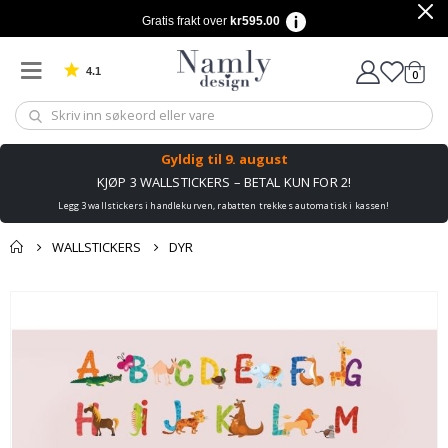
Gratis frakt over
kr595.00
4.1
varer
0
Basert på 1030 stemmer
Handle
Gyldig til
9. august
KJØP 3 WALLSTICKERS – BETAL KUN FOR 2!
Legg 3 wallstickers i handlekurven, rabatten trekkes automatisk i kassen!
WALLSTICKERS
DYR
Andre kjøpte
Gå
produkter
til
slutten
av
bildegalleri