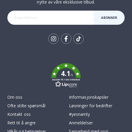
nytte av våre eksklusive tilbud.
ABONNER
Tik
To
k
4.1
/5
BASERT PÅ 1030 STEMMER
Om oss
Informasjonskapsler
Ofte stilte spørsmål
Løsninger for bedrifter
Kontakt oss
#yesnamly
Rett til å angre
Anmeldelser
Vilkår og betingelser
Samarbeid med oss!