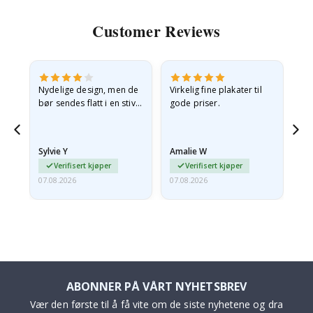
Customer Reviews
Nydelige design, men de
Virkelig fine plakater til
Alt
bør sendes flatt i en stiv
gode priser.
konvolutt. Fordi de
ankom sammenrullet og
 en
litt krøllete, skulle de…
Sylvie Y
Amalie W
Ka
Verifisert kjøper
Verifisert kjøper
07.08.2026
07.08.2026
07.
ABONNER PÅ VÅRT NYHETSBREV
Vær den første til å få vite om de siste nyhetene og dra