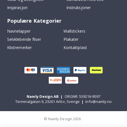
Inspirasjon
Instruksjoner
Populære Kategorier
Navnelapper
Wallstickers
Selvklebende fliser
Plakater
Klistremerker
Kontaktplast
Namly Design AB
|
ORGNR: 559216-9097
Terminalgatan 9, 23261 Arlöv, Sverige
|
info@namly.no
© Namly Design 2026