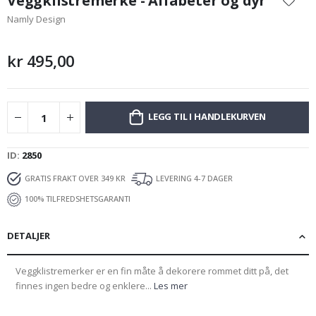
Veggklistremerke - Alfabeter og dyr
begynnelsen
Namly Design
av
bildegalleri
kr 495,00
LEGG TIL I HANDLEKURVEN
ID
2850
GRATIS FRAKT OVER 349 KR
LEVERING 4-7 DAGER
100% TILFREDSHETSGARANTI
DETALJER
Veggklistremerker er en fin måte å dekorere rommet ditt på, det
finnes ingen bedre og enklere...
Les mer