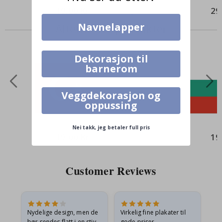
19,00 Kr
29
Navnelapper
Alternative produkter
Dekorasjon til
barnerom
Veggdekorasjon og
oppussing
Nei takk, jeg betaler full pris
19,00 Kr
19
Customer Reviews
Nydelige design, men de
Virkelig fine plakater til
Alt
bør sendes flatt i en stiv
gode priser.