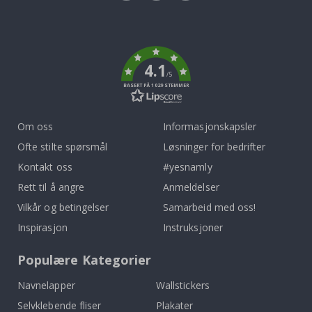
Tik
To
k
4.1
/5
BASERT PÅ 1029 STEMMER
Om oss
Informasjonskapsler
Ofte stilte spørsmål
Løsninger for bedrifter
Kontakt oss
#yesnamly
Rett til å angre
Anmeldelser
Vilkår og betingelser
Samarbeid med oss!
Inspirasjon
Instruksjoner
Populære Kategorier
Navnelapper
Wallstickers
Selvklebende fliser
Plakater