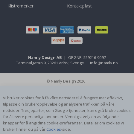
Klistremerker
Kontaktplast
Namly Design AB
|
ORGNR: 559216-9097
Terminalgatan 9, 23261 Arlöv, Sverige
|
info@namly.no
© Namly Design 2026
Vi bruker cookies for å få våre nettsider til å fungere mer effektivt,
tilpasse din brukeropplevelse og analysere trafikken på våre
nettsider. Tredjeparter, som Google-tjenester, kan også bruke cookies
for å levere personlige annonser. Vennligst velg en av følgende
knapper for å angi dine cookie-preferanser. Detaljer om cookies vi
bruker finner du på vår
Cookies
-side.