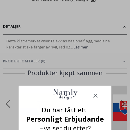
DETALJER
Dette klistremerket viser Tsjekkias nasjonalflagg, med sine
karakteristiske farger av hvit, rød og...
Les mer
PRODUKTOMTALER
(
0
)
Produkter kjøpt sammen
Du har fått ett
Personligt Erbjudande
Hva ser du etter?