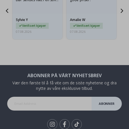
konvolutt. Fordi de
ankom sammenrullet og
 en
litt krøllete, skulle de…
Sylvie Y
Amalie W
Ka
Verifisert kjøper
Verifisert kjøper
07.08.2026
07.08.2026
07.
ABONNER PÅ VÅRT NYHETSBREV
Vær den første til å få vite om de siste nyhetene og dra
nytte av våre eksklusive tilbud.
ABONNER