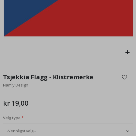
95,00 Kr
Gå
til
Tsjekkia Flagg - Klistremerke
begynnelsen
Namly Design
av
bildegalleri
kr 19,00
Velg type