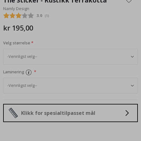
Tile Sticker - Rustikk Terrakotta
begynnelsen
Namly Design
av
Gjennomsnittskarakter:
3.0
(
stemmer:
1
)
bildegalleri
kr 195,00
Velg størrelse
Laminering
Klikk for spesialtilpasset mål