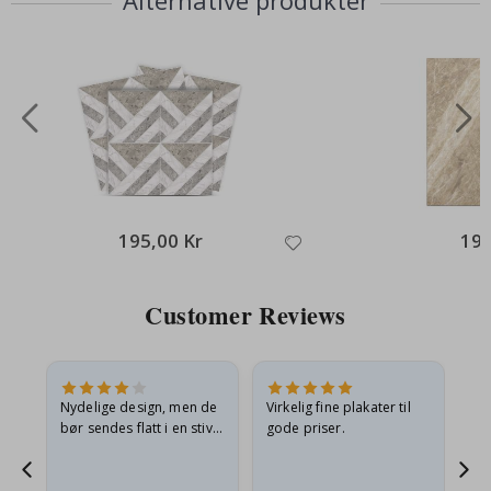
Alternative produkter
195,00 Kr
195
Customer Reviews
Nydelige design, men de
Virkelig fine plakater til
Alt
bør sendes flatt i en stiv
gode priser.
konvolutt. Fordi de
ankom sammenrullet og
 en
litt krøllete, skulle de…