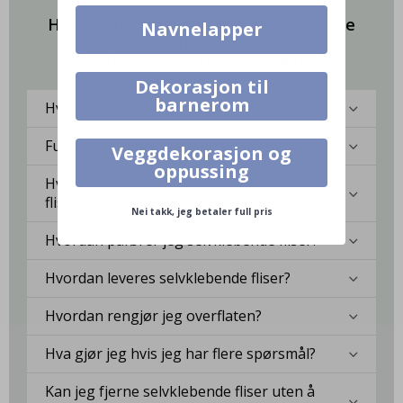
Har du spørsmål om våre selvklebende
Navnelapper
fliser?
Du finner kanskje svarene her.
Dekorasjon til
barnerom
Hva er selvklebende fliser?
Fungerer de i kjøkken eller bad?
Veggdekorasjon og
oppussing
Hvilke overflater kan jeg bruke selvklebende
fliser på?
Nei takk, jeg betaler full pris
Hvordan påfører jeg selvklebende fliser?
Hvordan leveres selvklebende fliser?
Hvordan rengjør jeg overflaten?
Hva gjør jeg hvis jeg har flere spørsmål?
Kan jeg fjerne selvklebende fliser uten å