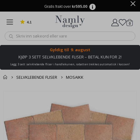
Gratis frakt over
kr595.00
4.1
varer
0
Basert på 1030 stemmer
Handle
Gyldig til
9. august
KJØP 3 SETT SELVKLEBENDE FLISER – BETAL KUN FOR 2!
Legg 3 sett selvklebende fliser i handlekurven, rabatten trekkes automatisk i kassen!
SELVKLEBENDE FLISER
MOSAIKK
Andre kjøpte
Gå
produkter
til
slutten
av
bildegalleri