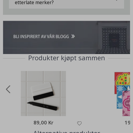
etterlate merker?
Produkter kjøpt sammen
89,00 Kr
195