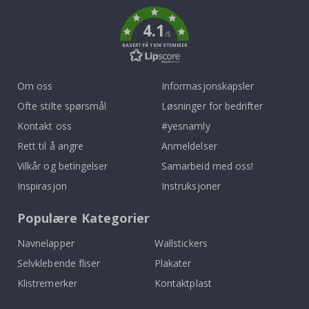
k
4.1
/5
BASERT PÅ 1030 STEMMER
Om oss
Informasjonskapsler
Ofte stilte spørsmål
Løsninger for bedrifter
Kontakt oss
#yesnamly
Rett til å angre
Anmeldelser
Vilkår og betingelser
Samarbeid med oss!
Inspirasjon
Instruksjoner
Populære Kategorier
Navnelapper
Wallstickers
Selvklebende fliser
Plakater
Klistremerker
Kontaktplast