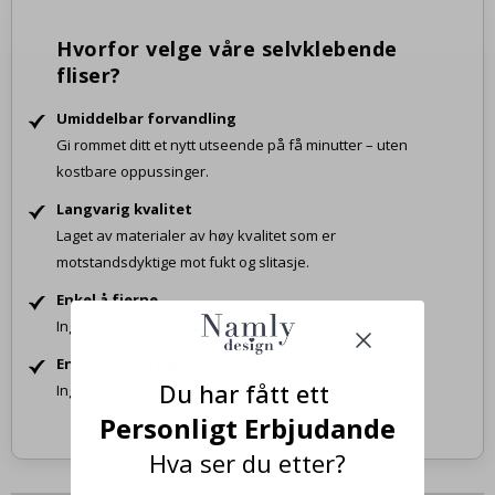
Hvorfor velge våre selvklebende
fliser?
Umiddelbar forvandling
Gi rommet ditt et nytt utseende på få minutter – uten
kostbare oppussinger.
Langvarig kvalitet
Laget av materialer av høy kvalitet som er
motstandsdyktige mot fukt og slitasje.
Enkel å fjerne
Ingen permanent endring. Trygt også i utleieboliger.
Enkel montering
Du har fått ett
Ingen verktøy, ingen rot – bare dra av og fest.
Personligt Erbjudande
Hva ser du etter?