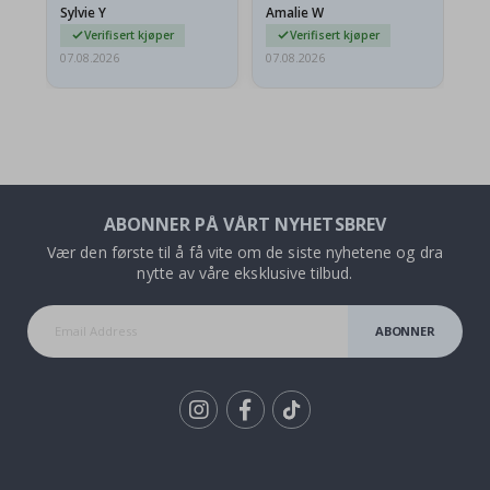
Sylvie Y
Amalie W
Ka
Verifisert kjøper
Verifisert kjøper
07.08.2026
07.08.2026
07.
ABONNER PÅ VÅRT NYHETSBREV
Vær den første til å få vite om de siste nyhetene og dra
nytte av våre eksklusive tilbud.
ABONNER
Tik
To