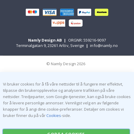
Namly Design AB
|
ORGNR: 559216-9097
Terminalgatan 9, 23261 Arlöv, Sverige
|
info@namly.no
© Namly Design 2026
Vi bruker cookies for å få våre nettsider til å fungere mer effektivt,
tilpasse din brukeropplevelse og analysere trafikken på våre
nettsider. Tredjeparter, som Google-tjenester, kan også bruke cookies
for å levere personlige annonser. Vennligst velg en av følgende
knapper for å angi dine cookie-preferanser. Detaljer om cookies vi
bruker finner du på vår
Cookies
-side.