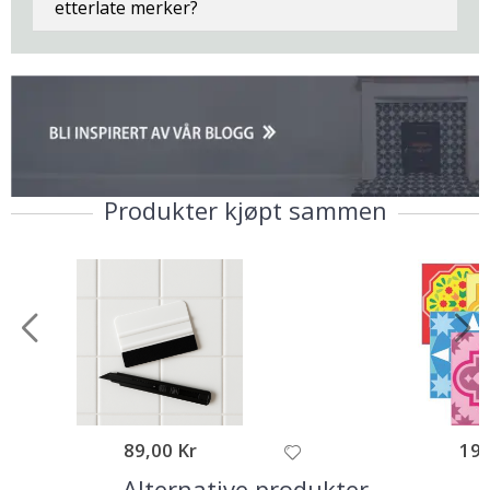
etterlate merker?
Produkter kjøpt sammen
89,00 Kr
195
Alternative produkter