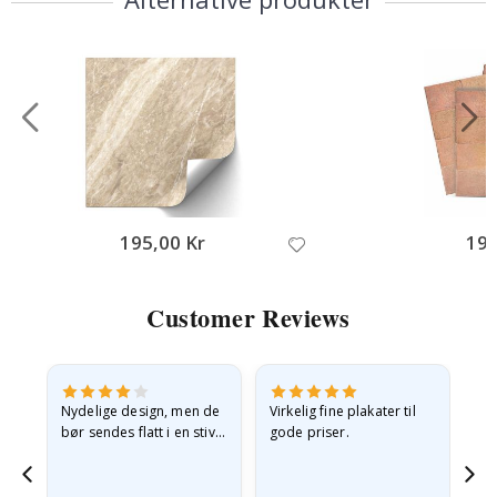
195,00 Kr
195
Customer Reviews
Nydelige design, men de
Virkelig fine plakater til
Alt
bør sendes flatt i en stiv
gode priser.
konvolutt. Fordi de
ankom sammenrullet og
 en
litt krøllete, skulle de…