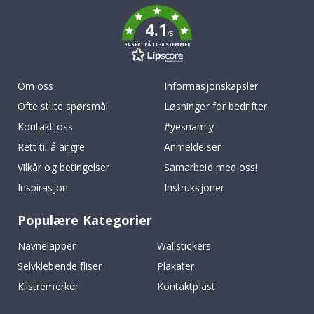
k
4.1
/5
BASERT PÅ 1030 STEMMER
Om oss
Informasjonskapsler
Ofte stilte spørsmål
Løsninger for bedrifter
Kontakt oss
#yesnamly
Rett til å angre
Anmeldelser
Vilkår og betingelser
Samarbeid med oss!
Inspirasjon
Instruksjoner
Populære Kategorier
Navnelapper
Wallstickers
Selvklebende fliser
Plakater
Klistremerker
Kontaktplast