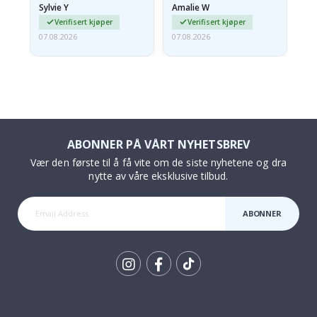
Sylvie Y
Amalie W
Ka
Verifisert kjøper
Verifisert kjøper
07.08.2026
07.08.2026
07.
ABONNER PÅ VÅRT NYHETSBREV
Vær den første til å få vite om de siste nyhetene og dra
nytte av våre eksklusive tilbud.
ABONNER
Tik
To