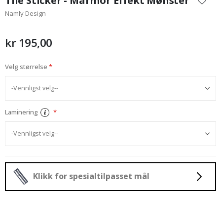
Tile Sticker - Marmor Effekt Mønster
begynnelsen
Namly Design
av
bildegalleri
kr 195,00
Velg størrelse
Laminering
Klikk for spesialtilpasset mål