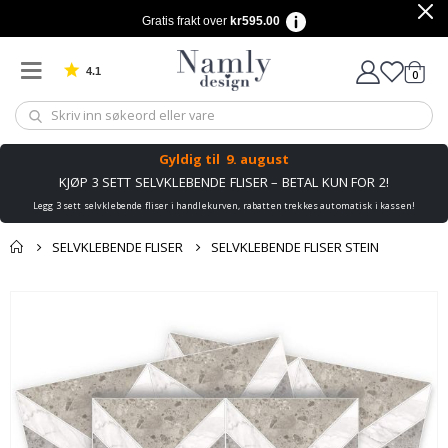
Gratis frakt over
kr595.00
4.1
varer
0
Basert på 1030 stemmer
Handle
Gyldig til
9. august
KJØP 3 SETT SELVKLEBENDE FLISER – BETAL KUN FOR 2!
Legg 3 sett selvklebende fliser i handlekurven, rabatten trekkes automatisk i kassen!
SELVKLEBENDE FLISER
SELVKLEBENDE FLISER STEIN
Andre kjøpte
Gå
produkter
til
slutten
av
bildegalleri