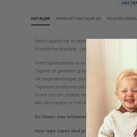
ABSTR
DETALJER
PRODUKTOMTALER
(
0
)
VELG MATERIA
Dette tapetet har et iøynefallende zebra-stripe desi
til moderne interiører. Lett å påføre og vedlikehol
Hvert tapetmønster er en kunstnerisk skapelse, nøye
Tapetet vil garantert gi hjemmet ditt et snev av luk
Vår høykvalitetstapet produseres med omsorg og pr
Tapetene produseres på bestilling etter kjøpet ditt.
Vi bryr oss om jordens ressurser og streber etter å
Alle våre tapeter er PVC-frie og klassifisert som bra
Du finner mer informasjon om våre tapettype
Hvor mye tapet skal jeg kjøpe?