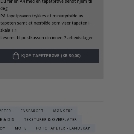
Du får en A4 med en tapetprøve sendt hjem til
deg
På tapetprøven trykkes et miniatyrbilde av
tapeten samt et nærbilde som viser tapeten i
skala 1:1
Leveres til postkassen din innen 7 arbeidsdager
KJØP TAPETPRØVE (KR 30,00)
PETER
ENSFARGET
MØNSTRE
E & DIS
TEKSTURER & OVERFLATER
TØY
MOTE
FOTOTAPETER - LANDSKAP