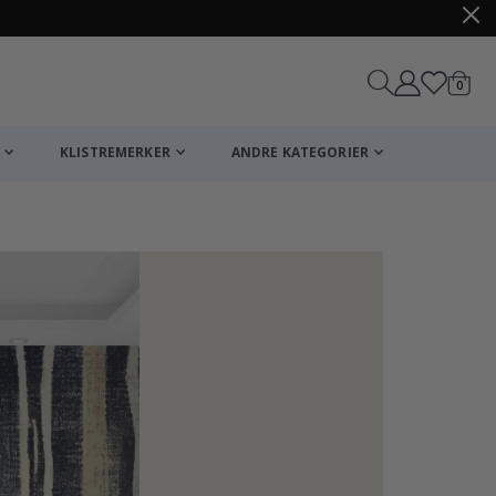
varer
0
Handle
KLISTREMERKER
ANDRE KATEGORIER
Plakat - 2026 K