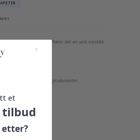
TAPETER
TAPET
ge og dynamiske mønster tilfører det en unik estetikk
, men også støtter lokale produsenter.
tt et
 tilbud
 etter?