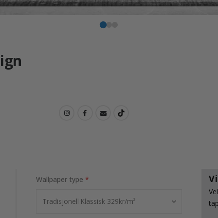
sign
V
Wallpaper type
Ve
ta