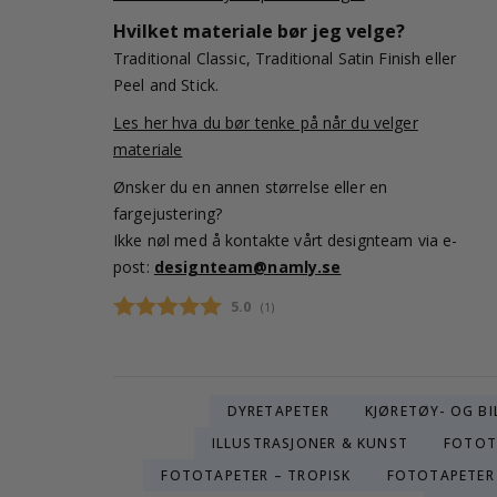
Hvilket materiale bør jeg velge?
Traditional Classic, Traditional Satin Finish eller
Peel and Stick.
Les her hva du bør tenke på når du velger
materiale
Ønsker du en annen størrelse eller en
fargejustering?
Ikke nøl med å kontakte vårt designteam via e-
post:
designteam@namly.se
Gjennomsnittskarakter:
5.0
(
stemmer:
1
)
DYRETAPETER
KJØRETØY- OG BI
ILLUSTRASJONER & KUNST
FOTOT
FOTOTAPETER – TROPISK
FOTOTAPETER 