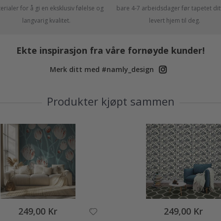
rialer for å gi en eksklusiv følelse og
bare 4-7 arbeidsdager før tapetet ditt
langvarig kvalitet.
levert hjem til deg.
Ekte inspirasjon fra våre fornøyde kunder!
Merk ditt med #namly_design
Produkter kjøpt sammen
249,00 Kr
249,00 Kr