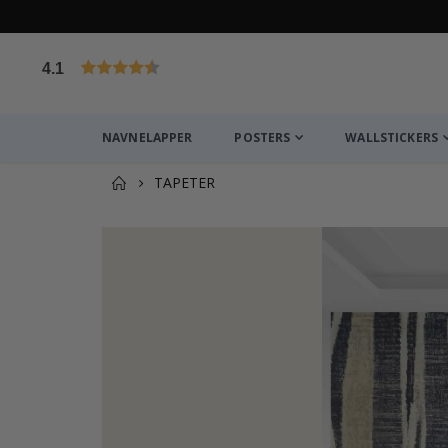
4.1
Basert på 1030 stemmer
NAVNELAPPER
POSTERS
WALLSTICKERS
TAPETER
Andre kjøpte produkter
Tapet - Zebra Bladmønster Monokrom