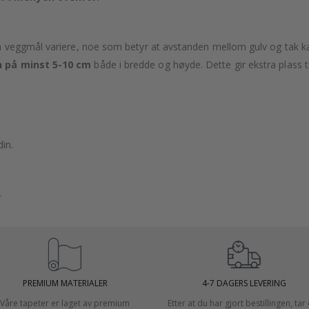
veggmål variere, noe som betyr at avstanden mellom gulv og tak kan 
 på minst 5-10 cm
både i bredde og høyde. Dette gir ekstra plass ti
in.
.
PREMIUM MATERIALER
4-7 DAGERS LEVERING
Våre tapeter er laget av premium
Etter at du har gjort bestillingen, tar