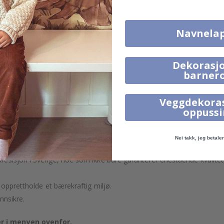
veggmål variere, noe som betyr at avstanden mellom gulv og tak kan 
 på minst 5-10 cm
både i bredde og høyde. Dette gir ekstra plass ti
Navnela
Dekorasjo
barner
in.
Veggdekora
.
oppuss
 utvalgt eller laget av vårt eget talentfulle designteam.
Nei takk, jeg betaler 
sus og gi veggene dine en eksklusiv følelse.
esisjon i Sverige, noe som ikke bare garanterer enestående kvalitet
 opprettholde et bærekraftig miljø.
nnsikre.
r i menyen ovenfor.