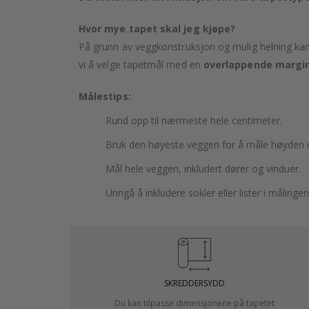
Hvor mye tapet skal jeg kjøpe?
På grunn av veggkonstruksjon og mulig helning kan 
vi å velge tapetmål med en
overlappende margin
Målestips:
Rund opp til nærmeste hele centimeter.
Bruk den høyeste veggen for å måle høyden d
Mål hele veggen, inkludert dører og vinduer.
Unngå å inkludere sokler eller lister i målingen
SKREDDERSYDD
Du kan tilpasse dimensjonene på tapetet