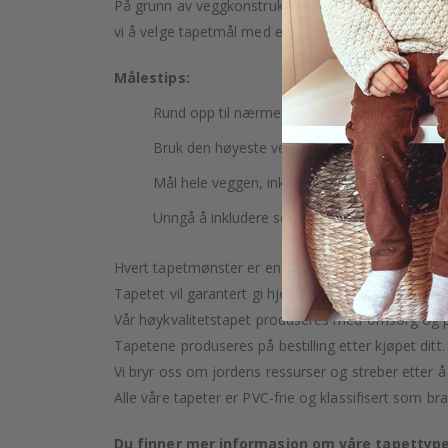
På grunn av veggkonstruksjon og mulig helning kan 
vi å velge tapetmål med en
overlappende margin
Målestips:
Rund opp til nærmeste hele centimeter.
Bruk den høyeste veggen for å måle høyden d
Mål hele veggen, inkludert dører og vinduer.
Unngå å inkludere sokler eller lister i målingen
Hvert tapetmønster er en kunstnerisk skapelse, nøye
Tapetet vil garantert gi hjemmet ditt et snev av luk
Vår høykvalitetstapet produseres med omsorg og pr
Tapetene produseres på bestilling etter kjøpet ditt.
Vi bryr oss om jordens ressurser og streber etter å
Alle våre tapeter er PVC-frie og klassifisert som bra
Du finner mer informasjon om våre tapettype