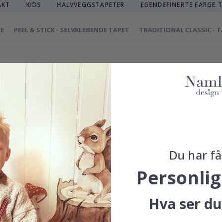
AKT
KIDS
HALVVEGGSTAPETER
EGENDEFINERTE FARGE 
LE
PEEL & STICK - SELVKLEBENDE TAPET
TRADITIONAL CLASSIC - 
gn som bringer et snev av det ville inn i ethvert rom. Med sitt dristi
de, fungerer det som et elegant fokuspunkt i ethvert rom.
 utvalgt eller laget av vårt eget talentfulle designteam.
sus og gi veggene dine en eksklusiv følelse.
esisjon i Sverige, noe som ikke bare garanterer enestående kvalitet
Du har få
 opprettholde et bærekraftig miljø.
nnsikre.
Personlig
r i menyen ovenfor.
Hva ser du