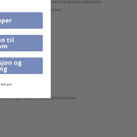
variere. For å sikre en jevn installasjon anbefaler
l justering under installasjonen.
pper
n til
om
sjon og
ing
full pris
, men også støtter lokale produsenter.