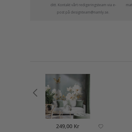
ditt. Kontakt vårt redigeringsteam via e-
mate
post på designteam@namly.se.
249,00 Kr