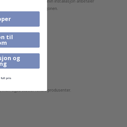
variere. For å sikre en jevn installasjon anbefaler
l justering under installasjonen.
pper
n til
om
sjon og
ing
full pris
, men også støtter lokale produsenter.