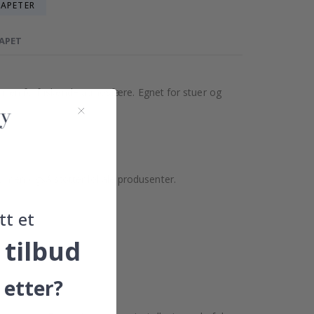
TAPETER
TAPET
gir en forfriskende atmosfære. Egnet for stuer og
, men også støtter lokale produsenter.
tt et
 tilbud
 etter?