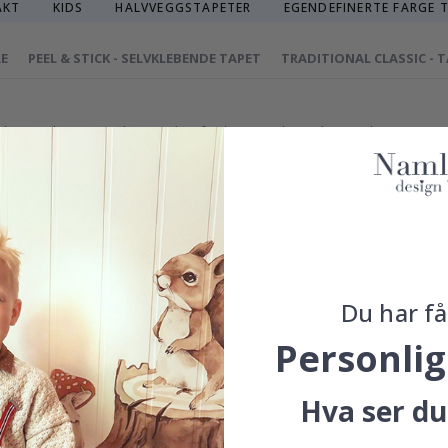
AKT
KIDS
HALVVEGGSTAPETER
EGENDEFINERTE FARGE 
LE
PEEL & STICK - SELVKLEBENDE TAPET
TRADITIONAL CLASSIC - 
geltema til rommet ditt. Det har frodig grønt løvverk og palmer, som 
 utvalgt eller laget av vårt eget talentfulle designteam.
sus og gi veggene dine en eksklusiv følelse.
esisjon i Sverige, noe som ikke bare garanterer enestående kvalitet
Du har få
 opprettholde et bærekraftig miljø.
nnsikre.
Personlig
r i menyen ovenfor.
Hva ser du