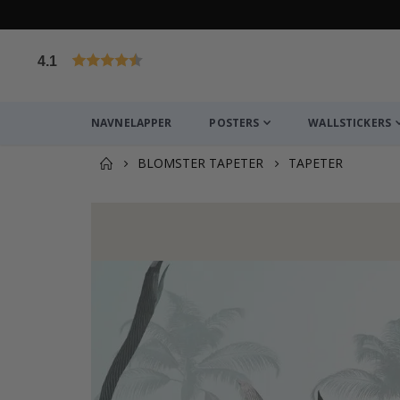
4.1
Basert på 1029 stemmer
NAVNELAPPER
POSTERS
WALLSTICKERS
BLOMSTER TAPETER
TAPETER
Andre kjøpte produkter
Selvklebende fliser - Rosa / 24 stk