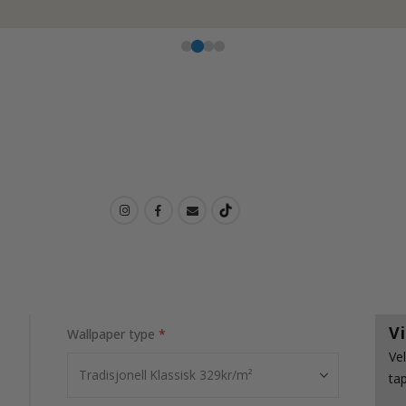
V
Wallpaper type
Ve
ta