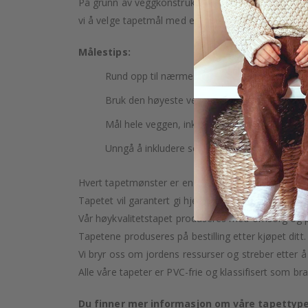
På grunn av veggkonstruksjon og mulig helning kan 
vi å velge tapetmål med en
overlappende margin
Målestips:
Rund opp til nærmeste hele centimeter.
Bruk den høyeste veggen for å måle høyden d
Mål hele veggen, inkludert dører og vinduer.
Unngå å inkludere sokler eller lister i målingen
Hvert tapetmønster er en kunstnerisk skapelse, nøye
Tapetet vil garantert gi hjemmet ditt et snev av luk
Vår høykvalitetstapet produseres med omsorg og pr
Tapetene produseres på bestilling etter kjøpet ditt.
Vi bryr oss om jordens ressurser og streber etter å
Alle våre tapeter er PVC-frie og klassifisert som bra
Du finner mer informasjon om våre tapettype