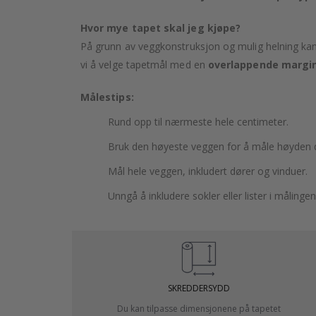
Hvor mye tapet skal jeg kjøpe?
På grunn av veggkonstruksjon og mulig helning kan 
vi å velge tapetmål med en
overlappende margin
Målestips:
Rund opp til nærmeste hele centimeter.
Bruk den høyeste veggen for å måle høyden d
Mål hele veggen, inkludert dører og vinduer.
Unngå å inkludere sokler eller lister i målingen
SKREDDERSYDD
Du kan tilpasse dimensjonene på tapetet