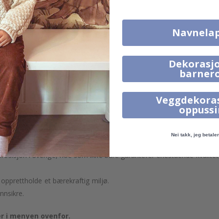
veggmål variere, noe som betyr at avstanden mellom gulv og tak kan 
 på minst 5-10 cm
både i bredde og høyde. Dette gir ekstra plass ti
Navnela
Dekorasjo
in.
barner
Veggdekora
.
oppuss
 utvalgt eller laget av vårt eget talentfulle designteam.
Nei takk, jeg betaler 
sus og gi veggene dine en eksklusiv følelse.
esisjon i Sverige, noe som ikke bare garanterer enestående kvalitet
 opprettholde et bærekraftig miljø.
nnsikre.
r i menyen ovenfor.