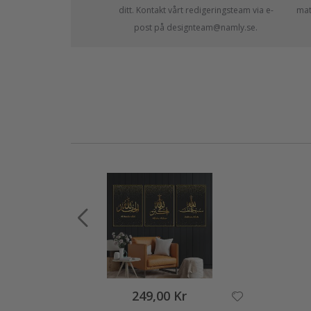
ditt. Kontakt vårt redigeringsteam via e-
mate
post på designteam@namly.se.
249,00 Kr