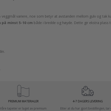
veggmål variere, noe som betyr at avstanden mellom gulv og tak kan 
 på minst 5-10 cm
både i bredde og høyde. Dette gir ekstra plass ti
in.
.
PREMIUM MATERIALER
4-7 DAGERS LEVERING
Våre tapeter er laget av premium
Etter at du har gjort bestillingen, tar