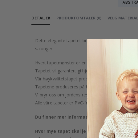
ABSTR
DETALJER
PRODUKTOMTALER
(
0
)
VELG MATERIA
Dette elegante tapetet bringer et rolig tropisk jun
salonger.
Hvert tapetmønster er en kunstnerisk skapelse, nøye
Tapetet vil garantert gi hjemmet ditt et snev av luk
Vår høykvalitetstapet produseres med omsorg og pr
Tapetene produseres på bestilling etter kjøpet ditt.
Vi bryr oss om jordens ressurser og streber etter å
Alle våre tapeter er PVC-frie og klassifisert som bra
Du finner mer informasjon om våre tapettype
Hvor mye tapet skal jeg kjøpe?