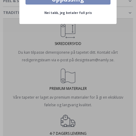
PEEL & STICK - SELVKLEBENDE TAPET
TRADITIONAL CLASSIC - TAPET
Nei takk, jeg betaler full pris
SKREDDERSYDD
Du kan tilpasse dimensjonene på tapetet ditt. Kontakt vårt
redigeringsteam via e-post på designteam@namly.se.
PREMIUM MATERIALER
Våre tapeter er laget av premium materialer for å gi en eksklusiv
følelse og langvarig kvalitet.
4-7 DAGERS LEVERING