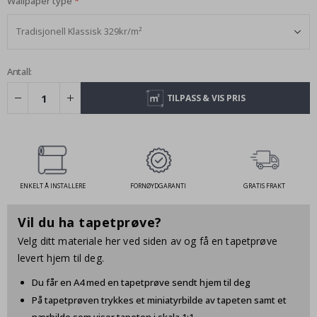
Wallpaper type
Antall:
TILPASS & VIS PRIS
ENKELT Å INSTALLERE
FORNØYDGARANTI
GRATIS FRAKT
Vil du ha tapetprøve?
Velg ditt materiale her ved siden av og få en tapetprøve
levert hjem til deg.
Du får en A4 med en tapetprøve sendt hjem til deg
På tapetprøven trykkes et miniatyrbilde av tapeten samt et