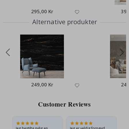
295,00 Kr
395
Alternative produkter
249,00 Kr
249
Customer Reviews
Jeg bestilte nylig en
Jeg er veldig fornøyd,
Ut