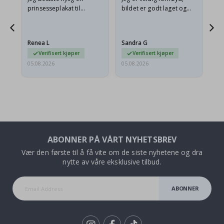
n
prinsesseplakat til
bildet er godt laget og
e
barnebarnet mitt.
rammen er også flott. Og
t,
Plakaten var litt skadet
leveringen var rask.
under frakt. Jeg sendte en
Renea L
Sandra G
Al
e-post…
Verifisert kjøper
Verifisert kjøper
05.08.2026
05.08.2026
05.
ABONNER PÅ VÅRT NYHETSBREV
Vær den første til å få vite om de siste nyhetene og dra
nytte av våre eksklusive tilbud.
ABONNER