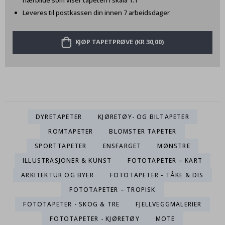
nærbilde som viser tapeten i skala 1:1
Leveres til postkassen din innen 7 arbeidsdager
KJØP TAPETPRØVE (KR 30,00)
DYRETAPETER
KJØRETØY- OG BILTAPETER
ROMTAPETER
BLOMSTER TAPETER
SPORTTAPETER
ENSFARGET
MØNSTRE
ILLUSTRASJONER & KUNST
FOTOTAPETER – KART
ARKITEKTUR OG BYER
FOTOTAPETER - TÅKE & DIS
FOTOTAPETER – TROPISK
FOTOTAPETER - SKOG & TRE
FJELLVEGGMALERIER
FOTOTAPETER - KJØRETØY
MOTE