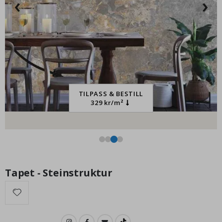
‹
›
195,00 Kr
TILPASS & BESTILL
329 kr/m²
Tapet - Steinstruktur