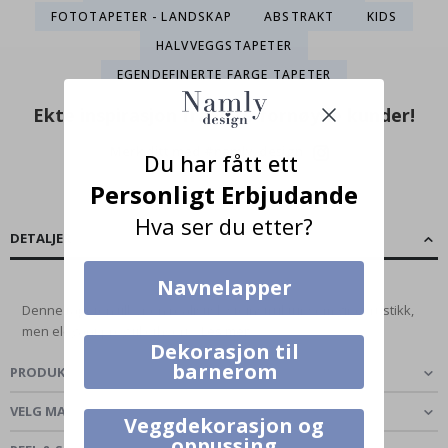
FOTOTAPETER - LANDSKAP
ABSTRAKT
KIDS
HALVVEGGSTAPETER
EGENDEFINERTE FARGE TAPETER
Ekte inspirasjon fra våre fornøyde kunder!
Merk ditt med #namly_design
Du har fått ett
Personligt Erbjudande
Hva ser du etter?
DETALJER
Navnelapper
Denne tapeten tilbyr en realistisk steinstruktur som gir et rustikk,
men elegant preg til ethvert...
Les mer
Dekorasjon til
barnerom
PRODUKTOMTALER
(
0
)
VELG MATERIALE
Veggdekorasjon og
oppussing