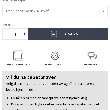
Wallpaper type
Antall:
TILPASS & VIS PRIS
ENKELT Å INSTALLERE
FORNØYDGARANTI
GRATIS FRAKT
Vil du ha tapetprøve?
Velg ditt materiale her ved siden av og få en tapetprøve
levert hjem til deg.
Du får en A4 med en tapetprøve sendt hjem til deg
På tapetprøven trykkes et miniatyrbilde av tapeten samt et