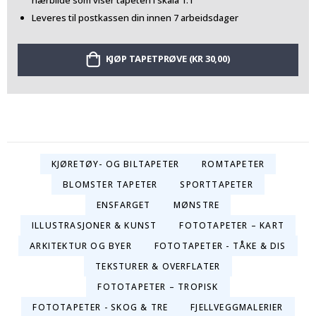
nærbilde som viser tapeten i skala 1:1
Leveres til postkassen din innen 7 arbeidsdager
KJØP TAPETPRØVE (KR 30,00)
KJØRETØY- OG BILTAPETER
ROMTAPETER
BLOMSTER TAPETER
SPORTTAPETER
ENSFARGET
MØNSTRE
ILLUSTRASJONER & KUNST
FOTOTAPETER – KART
ARKITEKTUR OG BYER
FOTOTAPETER - TÅKE & DIS
TEKSTURER & OVERFLATER
FOTOTAPETER – TROPISK
FOTOTAPETER - SKOG & TRE
FJELLVEGGMALERIER