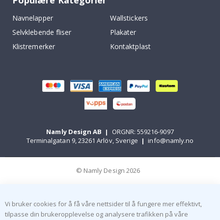
Populære Kategorier
Navnelapper
Wallstickers
Selvklebende fliser
Plakater
Klistremerker
Kontaktplast
Namly Design AB
|
ORGNR: 559216-9097
Terminalgatan 9, 23261 Arlöv, Sverige
|
info@namly.no
© Namly Design 2026
Vi bruker cookies for å få våre nettsider til å fungere mer effektivt,
tilpasse din brukeropplevelse og analysere trafikken på våre