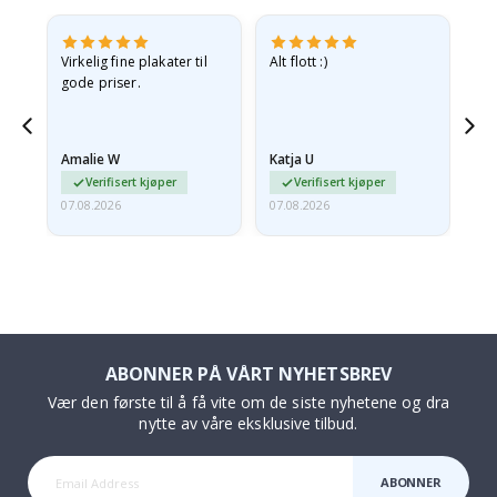
Virkelig fine plakater til
Alt flott :)
Ra
gode priser.
pr
 Og
Amalie W
Katja U
Gi
Verifisert kjøper
Verifisert kjøper
07.08.2026
07.08.2026
06.
ABONNER PÅ VÅRT NYHETSBREV
Vær den første til å få vite om de siste nyhetene og dra
nytte av våre eksklusive tilbud.
ABONNER