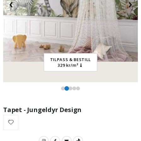
‹
›
249,00 Kr
TILPASS & BESTILL
329 kr/m²
Tapet - Jungeldyr Design