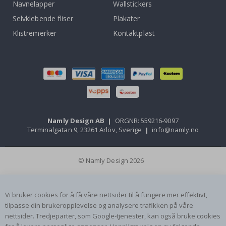
Navnelapper
Wallstickers
Selvklebende fliser
Plakater
Klistremerker
Kontaktplast
Namly Design AB
|
ORGNR: 559216-9097
Terminalgatan 9, 23261 Arlöv, Sverige
|
info@namly.no
© Namly Design 2026
Vi bruker cookies for å få våre nettsider til å fungere mer effektivt,
tilpasse din brukeropplevelse og analysere trafikken på våre
nettsider. Tredjeparter, som Google-tjenester, kan også bruke cookies