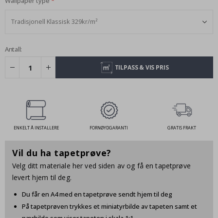
Wallpaper type
Antall:
TILPASS & VIS PRIS
ENKELT Å INSTALLERE
FORNØYDGARANTI
GRATIS FRAKT
Vil du ha tapetprøve?
Velg ditt materiale her ved siden av og få en tapetprøve
levert hjem til deg.
Du får en A4 med en tapetprøve sendt hjem til deg
På tapetprøven trykkes et miniatyrbilde av tapeten samt et