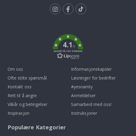
Tik
To
k
4.1
/5
BASERT PÅ 1031 STEMMER
Om oss
Informasjonskapsler
Ofte stilte spørsmål
Løsninger for bedrifter
Kontakt oss
#yesnamly
Rett til å angre
Anmeldelser
Vilkår og betingelser
Samarbeid med oss!
Inspirasjon
Instruksjoner
Populære Kategorier