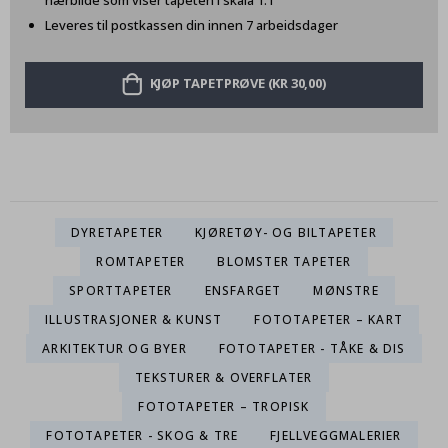
nærbilde som viser tapeten i skala 1:1
Leveres til postkassen din innen 7 arbeidsdager
KJØP TAPETPRØVE (KR 30,00)
DYRETAPETER
KJØRETØY- OG BILTAPETER
ROMTAPETER
BLOMSTER TAPETER
SPORTTAPETER
ENSFARGET
MØNSTRE
ILLUSTRASJONER & KUNST
FOTOTAPETER – KART
ARKITEKTUR OG BYER
FOTOTAPETER - TÅKE & DIS
TEKSTURER & OVERFLATER
FOTOTAPETER – TROPISK
FOTOTAPETER - SKOG & TRE
FJELLVEGGMALERIER