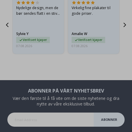
Nydelige design, men de
Virkelig fine plakater til
Alt
bør sendes flatt i en stiv
gode priser.
konvolutt. Fordi de
ankom sammenrullet og
 en
litt krøllete, skulle de…
Sylvie Y
Amalie W
Ka
Verifisert kjøper
Verifisert kjøper
07.08.2026
07.08.2026
07.
ABONNER PÅ VÅRT NYHETSBREV
Vær den første til å få vite om de siste nyhetene og dra
nytte av våre eksklusive tilbud.
ABONNER