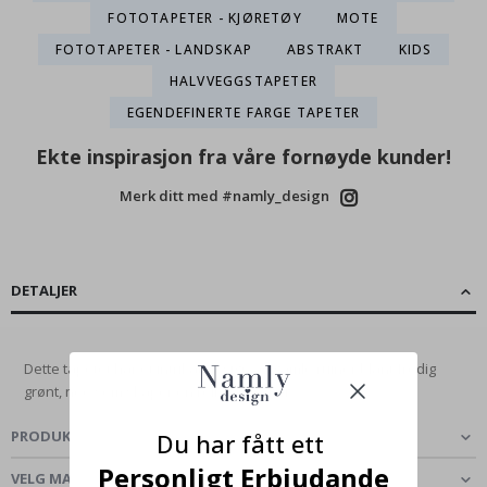
FOTOTAPETER - KJØRETØY
MOTE
FOTOTAPETER - LANDSKAP
ABSTRAKT
KIDS
HALVVEGGSTAPETER
EGENDEFINERTE FARGE TAPETER
Ekte inspirasjon fra våre fornøyde kunder!
Merk ditt med #namly_design
DETALJER
Dette tapetet har et intrikat design av gamle ruiner blant frodig
grønt, noe som skaper en rolig...
Les mer
PRODUKTOMTALER
(
0
)
Du har fått ett
Personligt Erbjudande
VELG MATERIALE