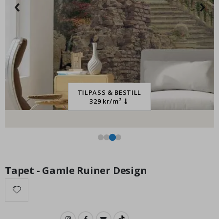
‹
›
249,00 Kr
TILPASS & BESTILL
329 kr/m²
Tapet - Gamle Ruiner Design