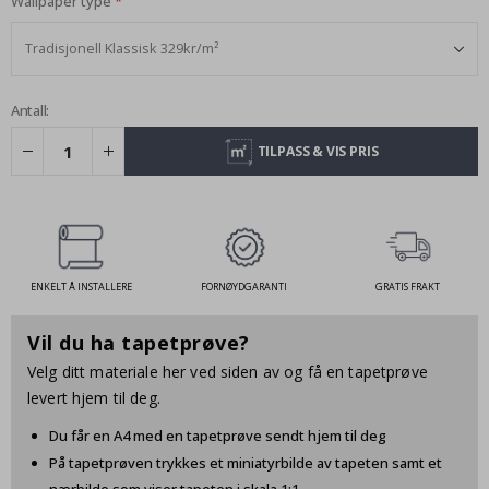
Wallpaper type
Antall:
TILPASS & VIS PRIS
ENKELT Å INSTALLERE
FORNØYDGARANTI
GRATIS FRAKT
Vil du ha tapetprøve?
Velg ditt materiale her ved siden av og få en tapetprøve
levert hjem til deg.
Du får en A4 med en tapetprøve sendt hjem til deg
På tapetprøven trykkes et miniatyrbilde av tapeten samt et