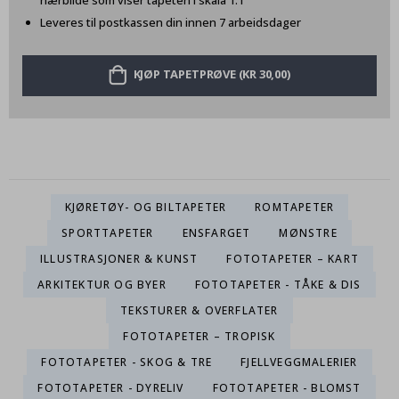
nærbilde som viser tapeten i skala 1:1
Leveres til postkassen din innen 7 arbeidsdager
KJØP TAPETPRØVE (KR 30,00)
KJØRETØY- OG BILTAPETER
ROMTAPETER
SPORTTAPETER
ENSFARGET
MØNSTRE
ILLUSTRASJONER & KUNST
FOTOTAPETER – KART
ARKITEKTUR OG BYER
FOTOTAPETER - TÅKE & DIS
TEKSTURER & OVERFLATER
FOTOTAPETER – TROPISK
FOTOTAPETER - SKOG & TRE
FJELLVEGGMALERIER
FOTOTAPETER - DYRELIV
FOTOTAPETER - BLOMST