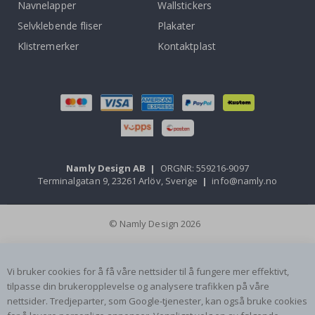
Navnelapper
Wallstickers
Selvklebende fliser
Plakater
Klistremerker
Kontaktplast
Namly Design AB
|
ORGNR: 559216-9097
Terminalgatan 9, 23261 Arlöv, Sverige
|
info@namly.no
© Namly Design 2026
Vi bruker cookies for å få våre nettsider til å fungere mer effektivt,
tilpasse din brukeropplevelse og analysere trafikken på våre
nettsider. Tredjeparter, som Google-tjenester, kan også bruke cookies