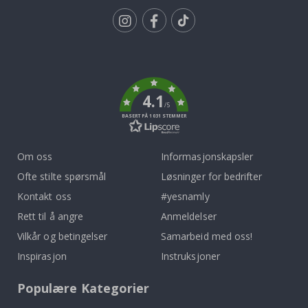
Tik
To
k
4.1
/5
BASERT PÅ 1031 STEMMER
Om oss
Informasjonskapsler
Ofte stilte spørsmål
Løsninger for bedrifter
Kontakt oss
#yesnamly
Rett til å angre
Anmeldelser
Vilkår og betingelser
Samarbeid med oss!
Inspirasjon
Instruksjoner
Populære Kategorier