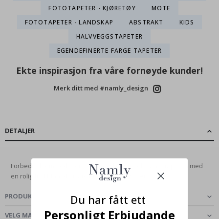
FOTOTAPETER - KJØRETØY
MOTE
FOTOTAPETER - LANDSKAP
ABSTRAKT
KIDS
HALVVEGGSTAPETER
EGENDEFINERTE FARGE TAPETER
Ekte inspirasjon fra våre fornøyde kunder!
Merk ditt med #namly_design
DETALJER
Forbedre hjemmedekoren din med denne elegante tapeten med
en rolig fugl blant delikate blomster....
Les mer
PRODUKTOMTALER
(
0
)
Du har fått ett
Personligt Erbjudande
VELG MATERIALE