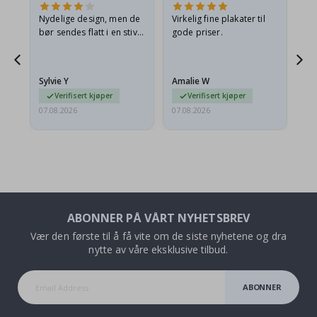
Nydelige design, men de
Virkelig fine plakater til
Alt
bør sendes flatt i en stiv
gode priser.
konvolutt. Fordi de
ankom sammenrullet og
 en
litt krøllete, skulle de…
Sylvie Y
Amalie W
Ka
Verifisert kjøper
Verifisert kjøper
07.08.2026
07.08.2026
07.
ABONNER PÅ VÅRT NYHETSBREV
Vær den første til å få vite om de siste nyhetene og dra
nytte av våre eksklusive tilbud.
ABONNER