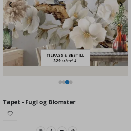
‹
›
249,00 Kr
TILPASS & BESTILL
329 kr/m²
Tapet - Fugl og Blomster