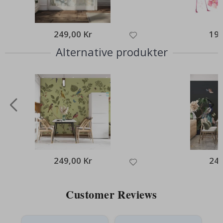
249,00 Kr
199
Alternative produkter
249,00 Kr
249
Customer Reviews