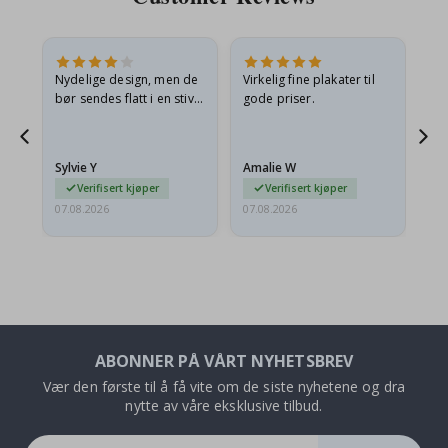
Nydelige design, men de
Virkelig fine plakater til
Alt
bør sendes flatt i en stiv
gode priser.
konvolutt. Fordi de
ankom sammenrullet og
 en
litt krøllete, skulle de…
Sylvie Y
Amalie W
Ka
Verifisert kjøper
Verifisert kjøper
07.08.2026
07.08.2026
07.
ABONNER PÅ VÅRT NYHETSBREV
Vær den første til å få vite om de siste nyhetene og dra
nytte av våre eksklusive tilbud.