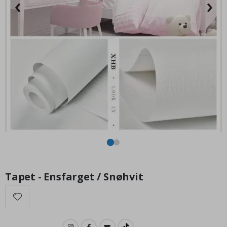
‹
›
Ak
169,00 Kr
Tapet - Ensfarget / Snøhvit