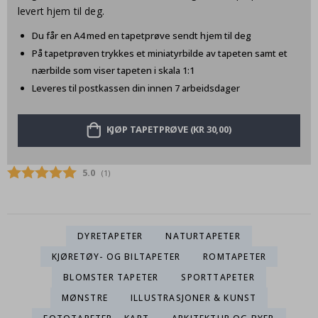
levert hjem til deg.
Du får en A4 med en tapetprøve sendt hjem til deg
På tapetprøven trykkes et miniatyrbilde av tapeten samt et
nærbilde som viser tapeten i skala 1:1
Leveres til postkassen din innen 7 arbeidsdager
KJØP TAPETPRØVE (KR 30,00)
Gjennomsnittskarakter:
5.0
(
stemmer:
1
)
DYRETAPETER
NATURTAPETER
KJØRETØY- OG BILTAPETER
ROMTAPETER
BLOMSTER TAPETER
SPORTTAPETER
MØNSTRE
ILLUSTRASJONER & KUNST