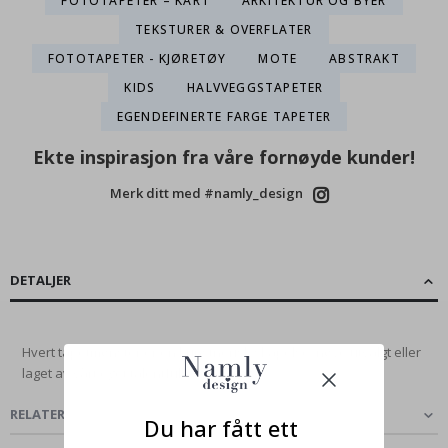
FOTOTAPETER – KART
ARKITEKTUR OG BYER
TEKSTURER & OVERFLATER
FOTOTAPETER - KJØRETØY
MOTE
ABSTRAKT
KIDS
HALVVEGGSTAPETER
EGENDEFINERTE FARGE TAPETER
Ekte inspirasjon fra våre fornøyde kunder!
Merk ditt med #namly_design
DETALJER
Hvert tapetmønster er en kunstnerisk skapelse, nøye utvalgt eller
laget av vårt eget talentfulle...
Les mer
RELATERTE INNLEGG
Du har fått ett