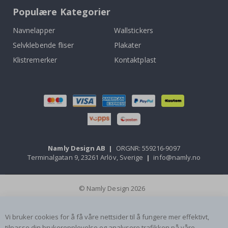
Populære Kategorier
Navnelapper
Wallstickers
Selvklebende fliser
Plakater
Klistremerker
Kontaktplast
Namly Design AB
|
ORGNR: 559216-9097
Terminalgatan 9, 23261 Arlöv, Sverige
|
info@namly.no
© Namly Design 2026
Vi bruker cookies for å få våre nettsider til å fungere mer effektivt,
tilpasse din brukeropplevelse og analysere trafikken på våre