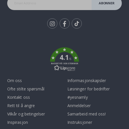
ABONNER
Tik
To
k
4.1
/5
BASERT PÅ 1030 STEMMER
Om oss
Informasjonskapsler
Ofte stilte spørsmål
Løsninger for bedrifter
Kontakt oss
#yesnamly
Rett til å angre
Anmeldelser
Vilkår og betingelser
Samarbeid med oss!
Inspirasjon
Instruksjoner