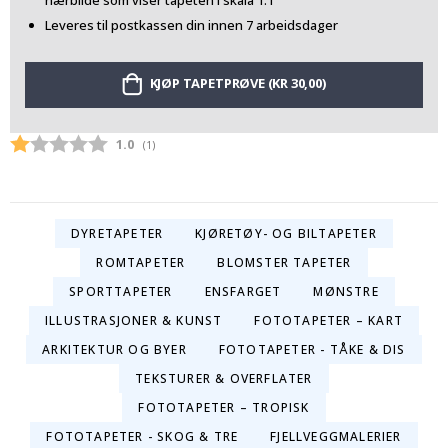
nærbilde som viser tapeten i skala 1:1
Leveres til postkassen din innen 7 arbeidsdager
KJØP TAPETPRØVE (KR 30,00)
Gjennomsnittskarakter:
1.0
(
stemmer:
1
)
DYRETAPETER
KJØRETØY- OG BILTAPETER
ROMTAPETER
BLOMSTER TAPETER
SPORTTAPETER
ENSFARGET
MØNSTRE
ILLUSTRASJONER & KUNST
FOTOTAPETER – KART
ARKITEKTUR OG BYER
FOTOTAPETER - TÅKE & DIS
TEKSTURER & OVERFLATER
FOTOTAPETER – TROPISK
FOTOTAPETER - SKOG & TRE
FJELLVEGGMALERIER