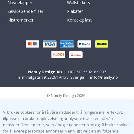
Navnelapper
Wallstickers
Selvklebende fliser
Plakater
Klistremerker
Kontaktplast
Namly Design AB
|
ORGNR: 559216-9097
Terminalgatan 9, 23261 Arlöv, Sverige
|
info@namly.no
© Namly Design 2026
Vi bruker cookies for å få våre nettsider til å fungere mer effektivt,
tilpasse din brukeropplevelse og analysere trafikken på våre
nettsider. Tredjeparter, som Google-tjenester, kan også bruke cookies
for å levere personlige annonser. Vennligst velg en av følgende