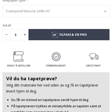
Wallpaper type
Antall:
TILPASS & VIS PRIS
ENKELT Å INSTALLERE
FORNØYDGARANTI
GRATIS FRAKT
Vil du ha tapetprøve?
Velg ditt materiale her ved siden av og få en tapetprøve
levert hjem til deg.
Du får en A4 med en tapetprøve sendt hjem til deg
På tapetprøven trykkes et miniatyrbilde av tapeten samt et