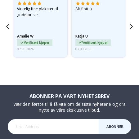
Virkelig fine plakater til
Alt flott :)
Ra
gode priser.
pr
 Og
Amalie W
Katja U
Gi
Verifisert kjøper
Verifisert kjøper
07.08.2026
07.08.2026
06.
ABONNER PÅ VÅRT NYHETSBREV
Vær den første til å få vite om de siste nyhetene og dra
nytte av våre eksklusive tilbud.
ABONNER