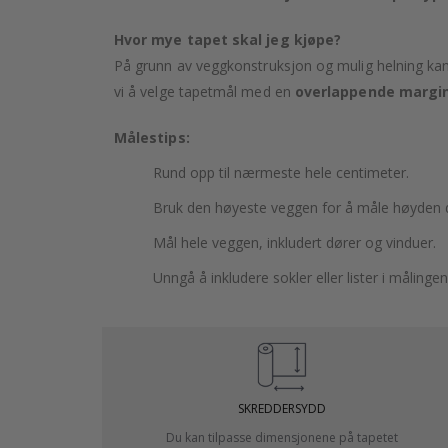
Hvor mye tapet skal jeg kjøpe?
På grunn av veggkonstruksjon og mulig helning kan 
vi å velge tapetmål med en
overlappende margin
Målestips:
Rund opp til nærmeste hele centimeter.
Bruk den høyeste veggen for å måle høyden d
Mål hele veggen, inkludert dører og vinduer.
Unngå å inkludere sokler eller lister i målingen
SKREDDERSYDD
Du kan tilpasse dimensjonene på tapetet