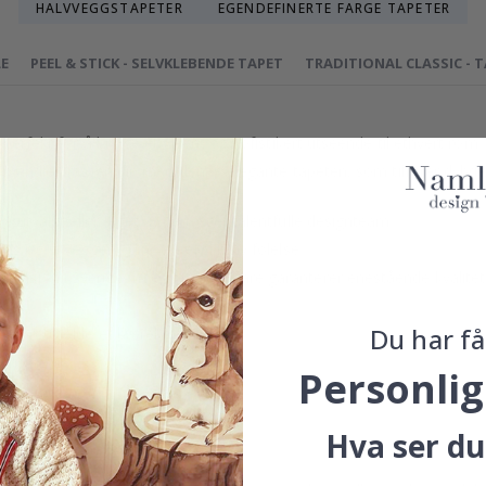
HALVVEGGSTAPETER
EGENDEFINERTE FARGE TAPETER
LE
PEEL & STICK - SELVKLEBENDE TAPET
TRADITIONAL CLASSIC - 
, perfekt for å bringe et varmt og sofistikert utseende til ethvert rom
. Forvandle plassen din med denne elegante tapeten, som tilfører dybde
 utvalgt eller laget av vårt eget talentfulle designteam.
sus og gi veggene dine en eksklusiv følelse.
esisjon i Sverige, noe som ikke bare garanterer enestående kvalitet
Du har få
 opprettholde et bærekraftig miljø.
nnsikre.
Personlig
r i menyen ovenfor.
Hva ser du