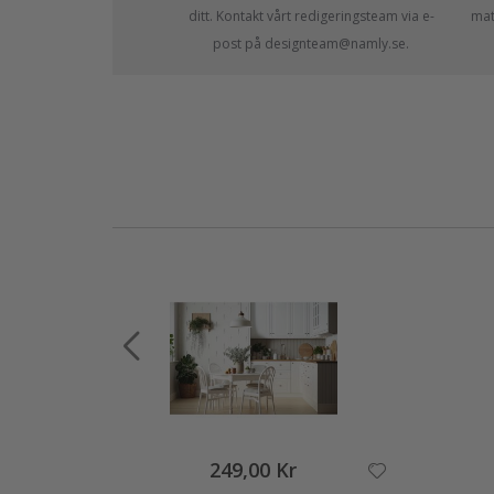
ditt. Kontakt vårt redigeringsteam via e-
mate
post på designteam@namly.se.
249,00 Kr