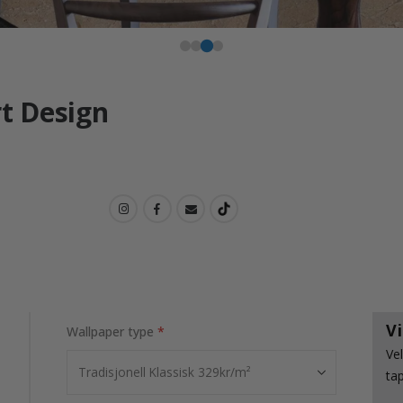
rt Design
V
Wallpaper type
Ve
ta