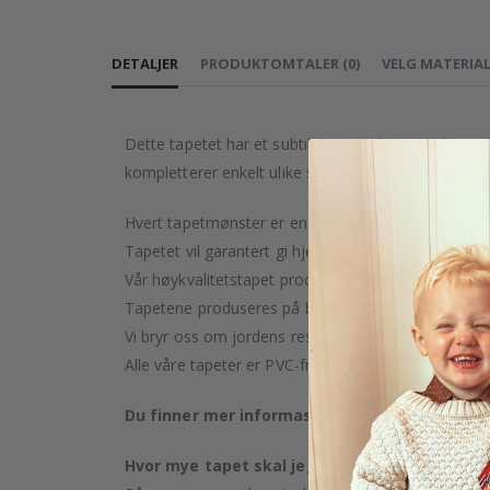
DETALJER
PRODUKTOMTALER
(
0
)
VELG MATERIA
Dette tapetet har et subtilt beige teksturert design
kompletterer enkelt ulike stilretninger av interiør
Hvert tapetmønster er en kunstnerisk skapelse, nøye
Tapetet vil garantert gi hjemmet ditt et snev av luk
Vår høykvalitetstapet produseres med omsorg og pr
Tapetene produseres på bestilling etter kjøpet ditt.
Vi bryr oss om jordens ressurser og streber etter å
Alle våre tapeter er PVC-frie og klassifisert som bra
Du finner mer informasjon om våre tapettype
Hvor mye tapet skal jeg kjøpe?