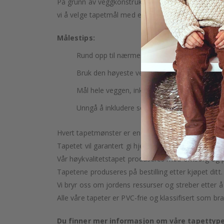
På grunn av veggkonstruksjon og mulig helning kan 
vi å velge tapetmål med en
overlappende margin
Målestips:
Rund opp til nærmeste hele centimeter.
Bruk den høyeste veggen for å måle høyden d
Mål hele veggen, inkludert dører og vinduer.
Unngå å inkludere sokler eller lister i målingen
Hvert tapetmønster er en kunstnerisk skapelse, nøye
Tapetet vil garantert gi hjemmet ditt et snev av luk
Vår høykvalitetstapet produseres med omsorg og pr
Tapetene produseres på bestilling etter kjøpet ditt.
Vi bryr oss om jordens ressurser og streber etter å
Alle våre tapeter er PVC-frie og klassifisert som bra
Du finner mer informasjon om våre tapettype