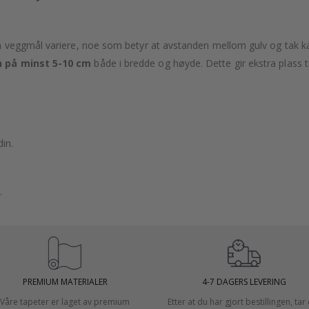
veggmål variere, noe som betyr at avstanden mellom gulv og tak kan 
 på minst 5-10 cm
både i bredde og høyde. Dette gir ekstra plass ti
in.
.
PREMIUM MATERIALER
4-7 DAGERS LEVERING
Våre tapeter er laget av premium
Etter at du har gjort bestillingen, tar