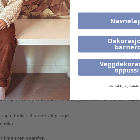
veggmål variere, noe som betyr at avstanden mellom gulv og tak kan 
 på minst 5-10 cm
både i bredde og høyde. Dette gir ekstra plass ti
Navnela
Dekorasjo
in.
barner
Veggdekora
.
oppuss
 utvalgt eller laget av vårt eget talentfulle designteam.
Nei takk, jeg betaler 
sus og gi veggene dine en eksklusiv følelse.
esisjon i Sverige, noe som ikke bare garanterer enestående kvalitet
 opprettholde et bærekraftig miljø.
nnsikre.
r i menyen ovenfor.