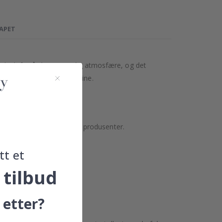
TAPET
. Ideelt for å skape en rolig atmosfære, og det
 og karakter til veggene dine.
, men også støtter lokale produsenter.
tt et
 tilbud
 etter?