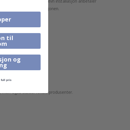
variere. For å sikre en jevn installasjon anbefaler
l justering under installasjonen.
pper
n til
om
sjon og
ing
full pris
, men også støtter lokale produsenter.