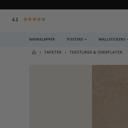
4.1
Basert på 1030 stemmer
NAVNELAPPER
POSTERS
WALLSTICKERS
TAPETER
TEKSTURER & OVERFLATER
Andre kjøpte produkter
Plakat - 2026 Kalender