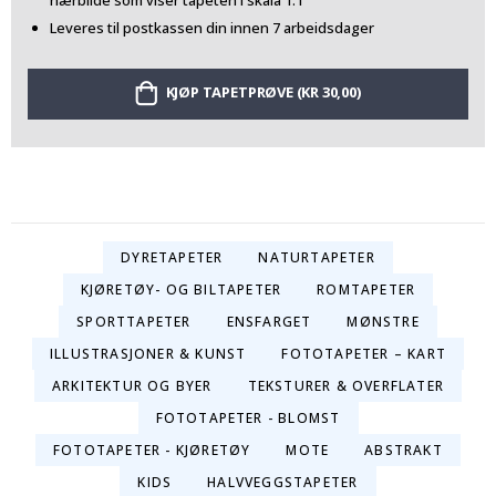
nærbilde som viser tapeten i skala 1:1
Leveres til postkassen din innen 7 arbeidsdager
KJØP TAPETPRØVE (KR 30,00)
DYRETAPETER
NATURTAPETER
KJØRETØY- OG BILTAPETER
ROMTAPETER
SPORTTAPETER
ENSFARGET
MØNSTRE
ILLUSTRASJONER & KUNST
FOTOTAPETER – KART
ARKITEKTUR OG BYER
TEKSTURER & OVERFLATER
FOTOTAPETER - BLOMST
FOTOTAPETER - KJØRETØY
MOTE
ABSTRAKT
KIDS
HALVVEGGSTAPETER