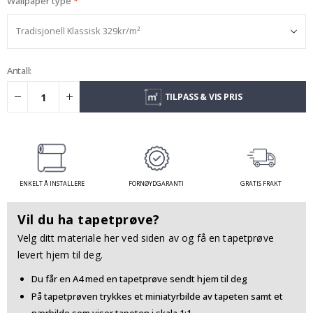
Wallpaper type
Antall:
TILPASS & VIS PRIS
ENKELT Å INSTALLERE
FORNØYDGARANTI
GRATIS FRAKT
Vil du ha tapetprøve?
Velg ditt materiale her ved siden av og få en tapetprøve
levert hjem til deg.
Du får en A4 med en tapetprøve sendt hjem til deg
På tapetprøven trykkes et miniatyrbilde av tapeten samt et