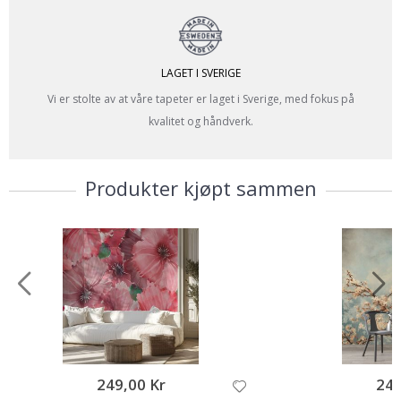
LAGET I SVERIGE
Vi er stolte av at våre tapeter er laget i Sverige, med fokus på
kvalitet og håndverk.
Produkter kjøpt sammen
249,00 Kr
249