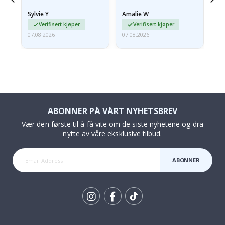
 en
litt krøllete, skulle de…
Sylvie Y
Amalie W
Ka
Verifisert kjøper
Verifisert kjøper
07.08.2026
07.08.2026
07.
ABONNER PÅ VÅRT NYHETSBREV
Vær den første til å få vite om de siste nyhetene og dra
nytte av våre eksklusive tilbud.
ABONNER
Tik
To