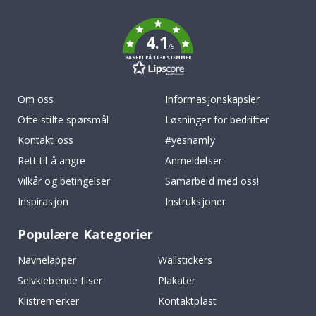
k
4.1
/5
BASERT PÅ 1030 STEMMER
Om oss
Informasjonskapsler
Ofte stilte spørsmål
Løsninger for bedrifter
Kontakt oss
#yesnamly
Rett til å angre
Anmeldelser
Vilkår og betingelser
Samarbeid med oss!
Inspirasjon
Instruksjoner
Populære Kategorier
Navnelapper
Wallstickers
Selvklebende fliser
Plakater
Klistremerker
Kontaktplast