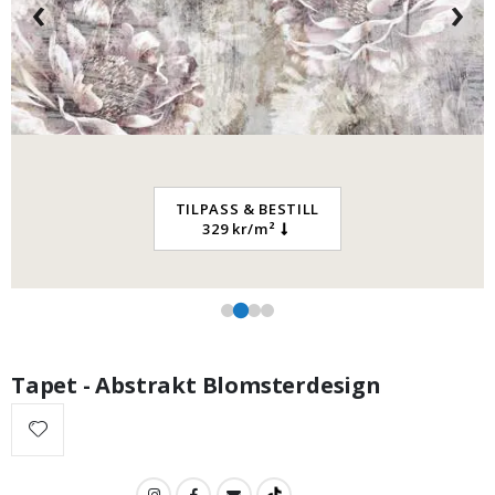
‹
›
95,00 Kr
TILPASS & BESTILL
329 kr/m²
Tapet - Abstrakt Blomsterdesign