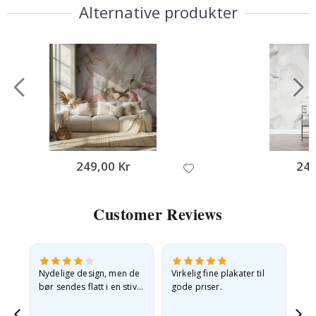
Alternative produkter
249,00 Kr
249
Customer Reviews
Nydelige design, men de
Virkelig fine plakater til
Alt
bør sendes flatt i en stiv
gode priser.
konvolutt. Fordi de
ankom sammenrullet og