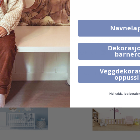
Navnela
Ekte inspirasjon fra våre fornøyde kunder!
Dekorasjo
Merk ditt med #namly_design
barner
Veggdekora
Produkter kjøpt sammen
oppuss
Nei takk, jeg betaler 