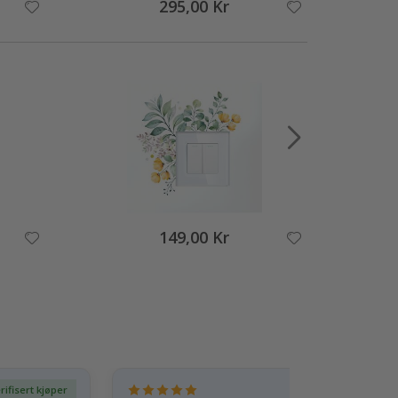
295,00 Kr
149,00 Kr
rifisert kjøper
Ve