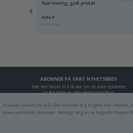
tanke på
Rask levering, godt produkt
 i forveien
Gitte A
06.08.2026
ABONNER PÅ VÅRT NYHETSBREV
Vær den første til å få vite om de siste nyhetene
og dra nytte av våre eksklusive tilbud.
Vi bruker cookies for å få våre nettsider til å fungere mer effektivt
ABONNER
levere personlige annonser. Vennligst velg en av følgende knapper f