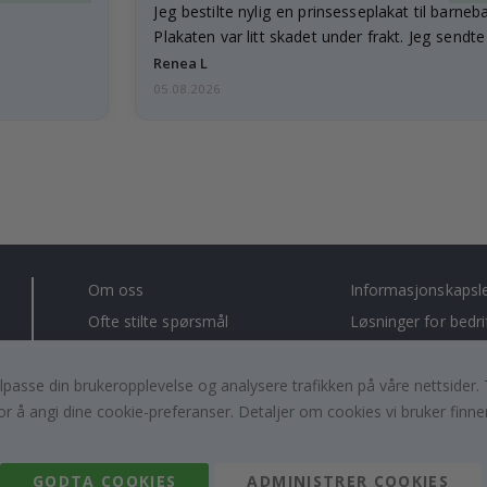
Jeg bestilte nylig en prinsesseplakat til barneb
Plakaten var litt skadet under frakt. Jeg sendt
Renea L
05.08.2026
Om oss
Informasjonskapsl
Ofte stilte spørsmål
Løsninger for bedri
Kontakt oss
#yesnamly
Rett til å angre
Anmeldelser
, tilpasse din brukeropplevelse og analysere trafikken på våre nettsid
or å angi dine cookie-preferanser. Detaljer om cookies vi bruker finne
Vilkår og betingelser
Samarbeid med oss
Inspirasjon
Instruksjoner
GODTA COOKIES
ADMINISTRER COOKIES