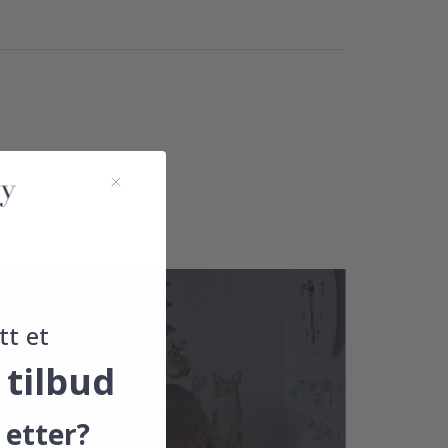
tt et
 tilbud
 etter?