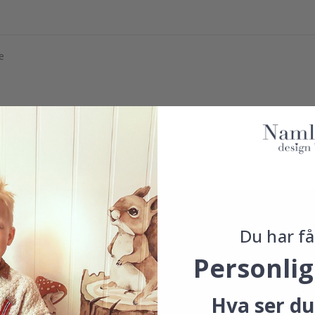
e
le.
Du har få
Personlig
Hva ser du