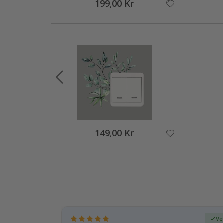
199,00 Kr
149,00 Kr
ifisert kjøper
Ve