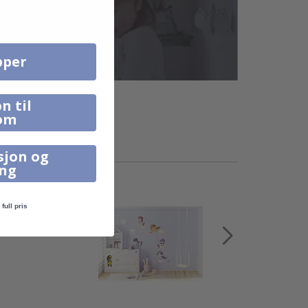
pper
n til
om
sjon og
ing
full pris