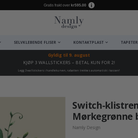
Gratis frakt over
kr595.00
SELVKLEBENDE FLISER
KONTAKTPLAST
TAPETER
Gyldig til
9. august
KJØP 3 WALLSTICKERS – BETAL KUN FOR 2!
Legg 3 wallstickers i handlekurven, rabatten trekkes automatisk i kassen!
Switch-klistre
Mørkegrønne 
Namly Design