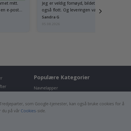
arnet mitt.
Jeg er veldig fornøyd, bildet er godt laget o
e en e-post…
også flott. Og leveringen var rask.
Sandra G
05.08.2026
Populære Kategorier
er
fter
Navnelapper
Wallstickers
er. Tredjeparter, som Google-tjenester, kan også bruke cookies for å
Selvklebende fliser
r du på vår
Cookies
-side.
!
Plakater
Klistremerker
Kontaktplast