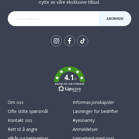
nytte av våre eksklusive tilbud.
ABONNER
Tik
To
k
4.1
/5
BASERT PÅ 1025 STEMMER
Om oss
Informasjonskapsler
Ofte stilte spørsmål
Løsninger for bedrifter
Kontakt oss
#yesnamly
Rett til å angre
Anmeldelser
Vilkår og betingelser
Samarbeid med oss!