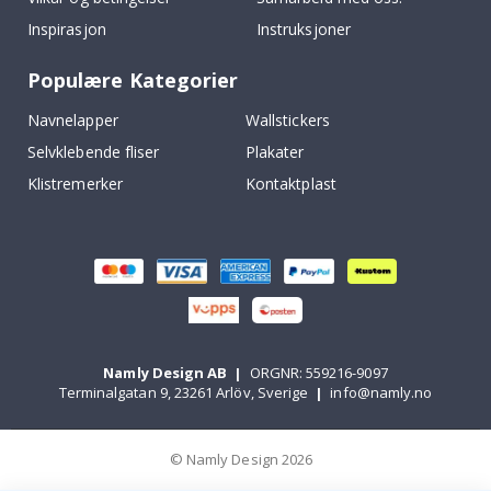
Inspirasjon
Instruksjoner
Populære Kategorier
Navnelapper
Wallstickers
Selvklebende fliser
Plakater
Klistremerker
Kontaktplast
Namly Design AB
|
ORGNR: 559216-9097
Terminalgatan 9, 23261 Arlöv, Sverige
|
info@namly.no
© Namly Design 2026