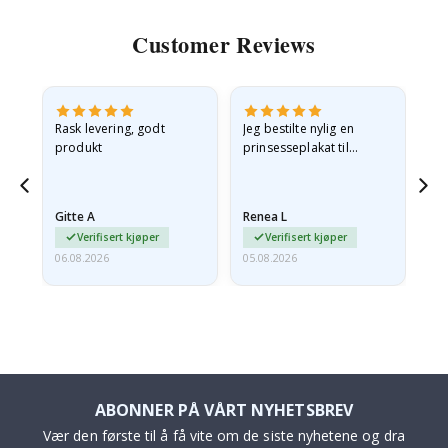
Customer Reviews
Rask levering, godt
Jeg bestilte nylig en
Jeg
ed
produkt
prinsesseplakat til
bil
g
barnebarnet mitt.
ra
en
Plakaten var litt skadet
lev
…
under frakt. Jeg sendte en
Gitte A
Renea L
Sa
e-post…
Verifisert kjøper
Verifisert kjøper
06.08.2026
05.08.2026
05.
ABONNER PÅ VÅRT NYHETSBREV
Vær den første til å få vite om de siste nyhetene og dra