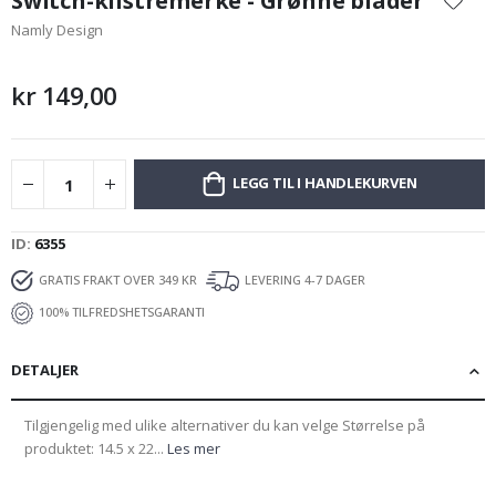
Switch-klistremerke - Grønne blader
begynnelsen
Namly Design
av
bildegalleri
kr 149,00
LEGG TIL I HANDLEKURVEN
ID
6355
GRATIS FRAKT OVER 349 KR
LEVERING 4-7 DAGER
100% TILFREDSHETSGARANTI
DETALJER
Tilgjengelig med ulike alternativer du kan velge Størrelse på
produktet: 14.5 x 22...
Les mer