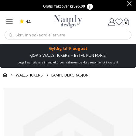
Gratis frakt over
kr595.00
4.1
varer
0
Basert på 1025 stemmer
Handle
Gyldig til
9. august
KJØP 3 WALLSTICKERS – BETAL KUN FOR 2!
Legg 3 wallstickers i handlekurven, rabatten trekkes automatisk i kassen!
WALLSTICKERS
LAMPE DEKORASJON
Andre kjøpte
Gå
produkter
til
slutten
av
bildegalleri