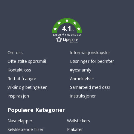
Tik
To
k
4.1
/5
BASERT PÅ 1032 STEMMER
Om oss
Informasjonskapsler
Ofte stilte spørsmål
Løsninger for bedrifter
Kontakt oss
#yesnamly
Rett til å angre
Anmeldelser
Vilkår og betingelser
Samarbeid med oss!
Inspirasjon
Instruksjoner
Populære Kategorier
Navnelapper
Wallstickers
Selvklebende fliser
Plakater