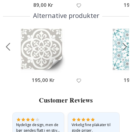
89,00 Kr
195
Alternative produkter
195,00 Kr
195
Customer Reviews
Nydelige design, men de
Virkelig fine plakater til
Alt
bør sendes flatt i en stiv
gode priser.