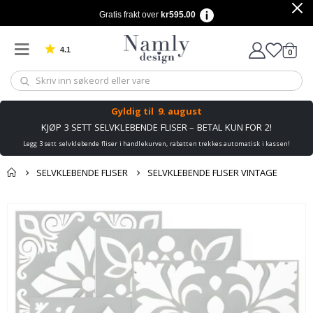
Gratis frakt over
kr595.00
4.1
varer
0
Basert på 1032 stemmer
Handle
Gyldig til
9. august
KJØP 3 SETT SELVKLEBENDE FLISER – BETAL KUN FOR 2!
Legg 3 sett selvklebende fliser i handlekurven, rabatten trekkes automatisk i kassen!
SELVKLEBENDE FLISER
SELVKLEBENDE FLISER VINTAGE
Andre kjøpte
Gå
produkter
til
slutten
av
bildegalleri