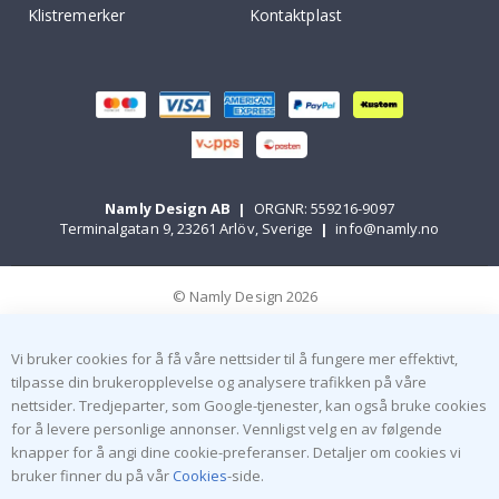
Klistremerker
Kontaktplast
Namly Design AB
|
ORGNR: 559216-9097
Terminalgatan 9, 23261 Arlöv, Sverige
|
info@namly.no
© Namly Design 2026
Vi bruker cookies for å få våre nettsider til å fungere mer effektivt,
tilpasse din brukeropplevelse og analysere trafikken på våre
nettsider. Tredjeparter, som Google-tjenester, kan også bruke cookies
for å levere personlige annonser. Vennligst velg en av følgende
knapper for å angi dine cookie-preferanser. Detaljer om cookies vi
bruker finner du på vår
Cookies
-side.