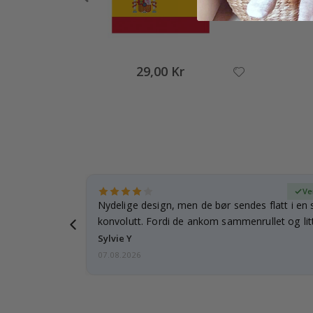
29,00 Kr
ifisert kjøper
Ve
rnet mitt.
Nydelige design, men de bør sendes flatt i en s
e en e-post…
konvolutt. Fordi de ankom sammenrullet og litt
skulle de…
Sylvie Y
07.08.2026