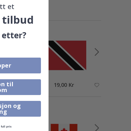
tt et
 tilbud
 etter?
pper
n til
19,00 Kr
om
sjon og
ing
full pris