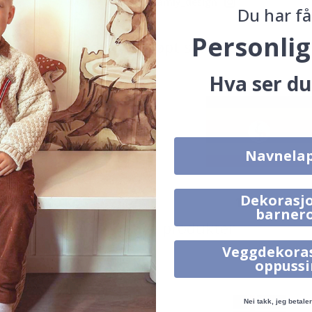
Merk ditt med #namly_design
Du har få
Personlig
Produkter kjøpt sammen
Hva ser du
Navnela
Dekorasjo
19,00 Kr
19,00 Kr
barner
Alternative produkter
Veggdekora
oppuss
Nei takk, jeg betaler 