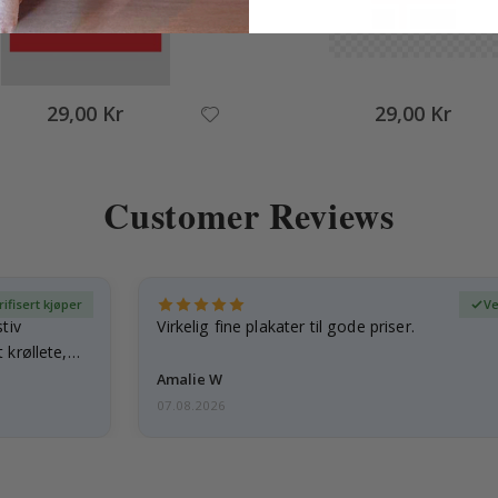
29,00 Kr
29,00 Kr
Customer Reviews
rifisert kjøper
Ve
tiv
Virkelig fine plakater til gode priser.
 krøllete,
Amalie W
07.08.2026