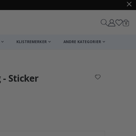
varer
0
Handle
KLISTREMERKER
ANDRE KATEGORIER
- Sticker
Plakat - 2026 K