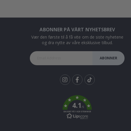
ABONNER PÅ VÅRT NYHETSBREV
Vær den første til å få vite om de siste nyhetene
og dra nytte av våre eksklusive tilbud.
ABONNER
Tik
To
k
4.1
/5
BASERT PÅ 1029 STEMMER