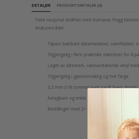
DETALJER
PRODUKTOMTALER
(
0
)
Feire nasjonal stolthet med Romania Flagg klistremerk
bruksområder.
Tilpass bærbare datamaskiner, vannflasker, 
Tilgjengelig i flere praktiske størrelser for å p
Laget av slitesterk, vannavstøtende vinyl med 
Tilgjengelig i gjennomsiktig og hvit farge.
3,2 mm (1/8 tomme) kant rundt hvert design f
Avtagbare og enkle å påføre uten å etterlate r
Bestillinger med 2+ små klistremerker trykkes i