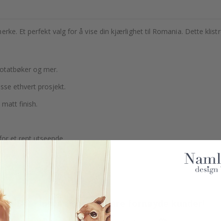
e. Et perfekt valg for å vise din kjærlighet til Romania. Dette klistrem
notatbøker og mer.
asse ethvert prosjekt.
matt finish.
or et rent utseende.
ester.
 par på ett ark for å redusere avfall.
Ekte inspirasjon fra våre fornøyde kunder!