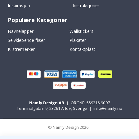
Inspirasjon
Instruksjoner
Populære Kategorier
Navnelapper
Wallstickers
Selvklebende fliser
Plakater
Klistremerker
Kontaktplast
Namly Design AB
|
ORGNR: 559216-9097
Terminalgatan 9, 23261 Arlöv, Sverige
|
info@namly.no
© Namly Design 2026