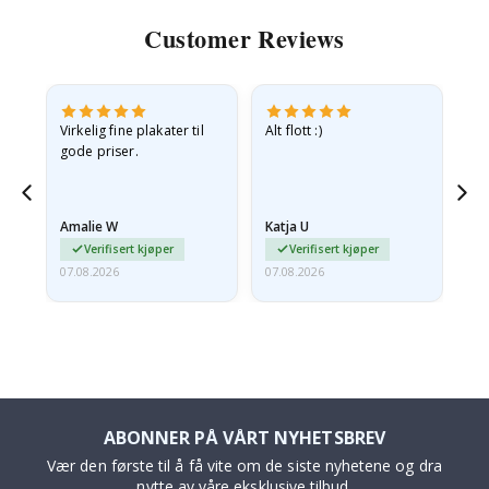
Customer Reviews
Virkelig fine plakater til
Alt flott :)
Ra
gode priser.
pr
 Og
Amalie W
Katja U
Gi
Verifisert kjøper
Verifisert kjøper
07.08.2026
07.08.2026
06.
ABONNER PÅ VÅRT NYHETSBREV
Vær den første til å få vite om de siste nyhetene og dra
nytte av våre eksklusive tilbud.