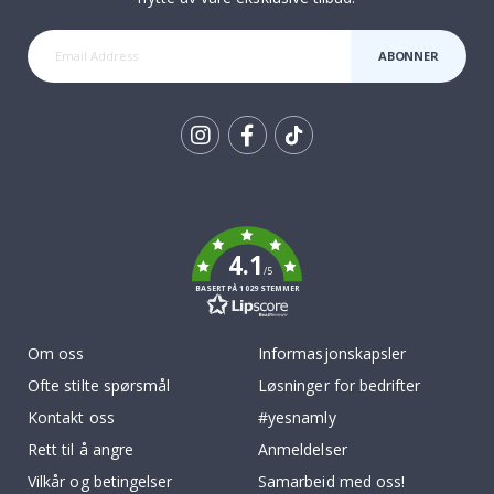
ABONNER
Tik
To
k
4.1
/5
BASERT PÅ 1029 STEMMER
Om oss
Informasjonskapsler
Ofte stilte spørsmål
Løsninger for bedrifter
Kontakt oss
#yesnamly
Rett til å angre
Anmeldelser
Vilkår og betingelser
Samarbeid med oss!