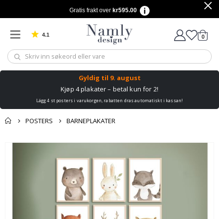
Gratis frakt over
kr595.00
4.1
varer
0
Basert på 1029 stemmer
Handle
Gyldig til
9. august
Kjøp 4 plakater – betal kun for 2!
Lägg 4 st posters i varukorgen, rabatten dras automatiskt i kassan!
POSTERS
BARNEPLAKATER
Andre kjøpte
Gå
produkter
til
slutten
av
bildegalleri