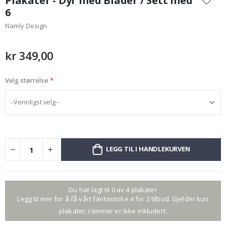
Plakater - Dyr med Blader / Sett med
begynnelsen
6
av
Namly Design
bildegalleri
kr 349,00
Velg størrelse
LEGG TIL I HANDLEKURVEN
Du har lagt til 0 av 4 plakater
Legg til mer for å få vårt fantastiske 4 for 2 tilbud. Gjelder kun
plakater, rammer er ikke inkludert.