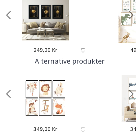
249,00 Kr
495
Alternative produkter
349,00 Kr
349